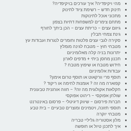
מהי ויקיפדיה? איך עורכים בויקיפדיה?
תינוק חדש – רשימת ציוד לתינוק
מתכוני אוכל לתינוקות
מתחם צימרים למשפחות דתיות בצפון
גיזום עצים – כריתת עצים – הכן ביתך לחורף
גינת צמחי תבלין
סקירה לגבי עצים פלטות וחומרים לנגרות ועבודות עץ
מטבחי חוץ – מטבח לגינה מומלץ
יתרונות בניה קלה מאלומיניום
תכנון מחסן ביתי + מדפים לארון
חידוש מטבח או שיפוץ מטבח ?
עבודות אלומיניום
תוסף פרי וורקאוט או תוסף טרום אימון?
קפוארה מה זה ? אומנות לחימה או ריקוד ?
חקלאות אקולוגית מה זה? – חווה אורגנית טבעונית
שולחן אפוקסי – ריהוט אפוקסי
חברות פירסום – שיווק דיגיטלי – פרסום באינטרנט
תוספי תזונה, ויטמינים ומוצרים טבעיים – בית טבע
מטבחי יוקרה
מלון אסטוריה גליליי טבריה
איך לתכנן טיול או חופשה