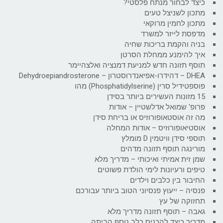
כיצד לבחור מנתח פלסטי?
מתכון לשניצל טעים
מתכון לחמין מרוקאי
מדפסת לייזר למשרד
בניה והקמת בריכות שחיה
איך להימנע ממחלת הסרטן
תוסף תזונה חדש למניעת דמנציה ואלצהיימר
DHEA – דהידרו-אפיאנדרוסטרון – Dehydroepiandrosterone
פוספטידיל סרין (Phosphatidylserine) מהו
15 מזונות העשירים ביותר בסידן
פרופ' שמואל אדלשטיין – אודות
מה זה אוסטאופורוזיס או בריחת סידן
אוסטיאופורוזיס – אודות המחלה
תוספי סידן וויטמין D מומלץ
מורינגה תוסף תזונה מדהים
שמן זית אמיתי ואיכותי – מדריך מלא
טיפים ורעיונות לימי הולדת פשוטים
החיבור בין כלבים וילדים
פנסיה – ייעוץ פנסיוני הטוב ביותר עבורכם
תחזוקה של עץ
גאבה – תוסף תזונה מדריך מלא
מדריך כיצד להכניס כלב נוסף הביתה