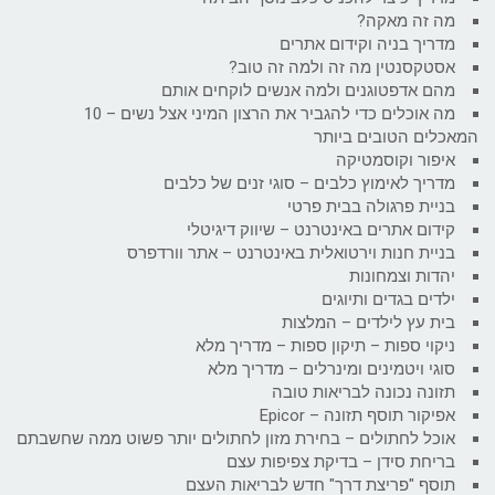
מה זה מאקה?
מדריך בניה וקידום אתרים
אסטקסנטין מה זה ולמה זה טוב?
מהם אדפטוגנים ולמה אנשים לוקחים אותם
מה אוכלים כדי להגביר את הרצון המיני אצל נשים – 10
המאכלים הטובים ביותר
איפור וקוסמטיקה
מדריך לאימוץ כלבים – סוגי זנים של כלבים
בניית פרגולה בבית פרטי
קידום אתרים באינטרנט – שיווק דיגיטלי
בניית חנות וירטואלית באינטרנט – אתר וורדפרס
יהדות וצמחונות
ילדים בגדים ותיוגים
בית עץ לילדים – המלצות
ניקוי ספות – תיקון ספות – מדריך מלא
סוגי ויטמינים ומינרלים – מדריך מלא
תזונה נכונה לבריאות טובה
אפיקור תוסף תזונה – Epicor
אוכל לחתולים – בחירת מזון לחתולים יותר פשוט ממה שחשבתם
בריחת סידן – בדיקת צפיפות עצם
תוסף "פריצת דרך" חדש לבריאות העצם