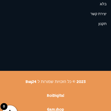
בלוג
יצירת קשר
תקנון
2023 © כל הזכויות שמורות ל Buy24
RoiDigital
0
6am.shop