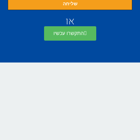
שליחה
או
התקשרו עכשיו