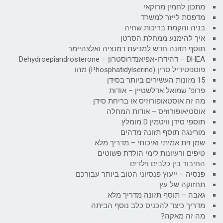
מתכון לחמין מרוקאי
מדפסת לייזר למשרד
בניה והקמת בריכות שחיה
איך להימנע ממחלת הסרטן
תוסף תזונה חדש למניעת דמנציה ואלצהיימר
DHEA – דהידרו-אפיאנדרוסטרון – Dehydroepiandrosterone
פוספטידיל סרין (Phosphatidylserine) מהו
15 מזונות העשירים ביותר בסידן
פרופ' שמואל אדלשטיין – אודות
מה זה אוסטאופורוזיס או בריחת סידן
אוסטיאופורוזיס – אודות המחלה
תוספי סידן וויטמין D מומלץ
מורינגה תוסף תזונה מדהים
שמן זית אמיתי ואיכותי – מדריך מלא
טיפים ורעיונות לימי הולדת פשוטים
החיבור בין כלבים וילדים
פנסיה – ייעוץ פנסיוני הטוב ביותר עבורכם
תחזוקה של עץ
גאבה – תוסף תזונה מדריך מלא
מדריך כיצד להכניס כלב נוסף הביתה
מה זה מאקה?