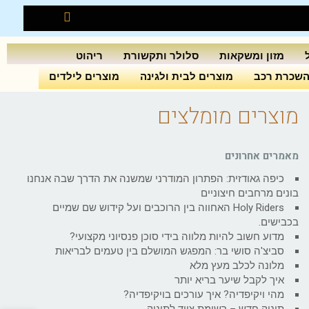
מזון ומשקאות
סלולר ותקשורת
ריהוט
שכרת רכב
מוצרים לבית ולגינה
מוצרים לילדים
מוצרים מומלצים
מאמרים אחרונים
כיפה גאודזית: הפתרון המודרני שמשנה את הדרך שבה אנחנו
בונים מרחבים חיצוניים
Holy Riders האחווה בין הרוכבים ועל קידוש שם שמיים
בכבישים.
מדוע חשוב להיות מלווה בידי סוכן פנסיוני מקצועי?
סביצ'ה סושי בר: המפגש המושלם בין טעמים לבריאות
מלונה לכלב מעץ מלא
איך לקבל שיער בריא יותר
מהי ויקיפדיה? איך עורכים בויקיפדיה?
תינוק חדש – רשימת ציוד לתינוק