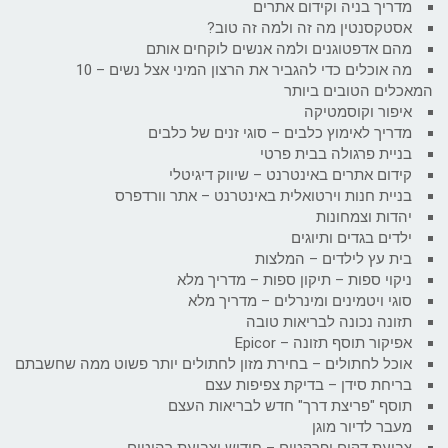
מדריך בניה וקידום אתרים
אסטקסנטין מה זה ולמה זה טוב?
מהם אדפטוגנים ולמה אנשים לוקחים אותם
מה אוכלים כדי להגביר את הרצון המיני אצל נשים – 10
המאכלים הטובים ביותר
איפור וקוסמטיקה
מדריך לאימוץ כלבים – סוגי זנים של כלבים
בניית פרגולה בבית פרטי
קידום אתרים באינטרנט – שיווק דיגיטלי
בניית חנות וירטואלית באינטרנט – אתר וורדפרס
יהדות וצמחונות
ילדים בגדים ותיוגים
בית עץ לילדים – המלצות
ניקוי ספות – תיקון ספות – מדריך מלא
סוגי ויטמינים ומינרלים – מדריך מלא
תזונה נכונה לבריאות טובה
אפיקור תוסף תזונה – Epicor
אוכל לחתולים – בחירת מזון לחתולים יותר פשוט ממה שחשבתם
בריחת סידן – בדיקת צפיפות עצם
תוסף "פריצת דרך" חדש לבריאות העצם
מעבר לדיור מוגן
צביעת דקים ופרקטים – חידוש וצביעת רהיטים