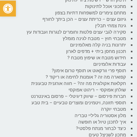
פתח
מתכוני אוכל לתינוקות
מתחם צימרים למשפחות דתיות בצפון
גיזום עצים – כריתת עצים – הכן ביתך לחורף
גינת צמחי תבלין
סקירה לגבי עצים פלטות וחומרים לנגרות ועבודות עץ
מטבחי חוץ – מטבח לגינה מומלץ
יתרונות בניה קלה מאלומיניום
תכנון מחסן ביתי + מדפים לארון
חידוש מטבח או שיפוץ מטבח ?
עבודות אלומיניום
תוסף פרי וורקאוט או תוסף טרום אימון?
קפוארה מה זה ? אומנות לחימה או ריקוד ?
חקלאות אקולוגית מה זה? – חווה אורגנית טבעונית
שולחן אפוקסי – ריהוט אפוקסי
חברות פירסום – שיווק דיגיטלי – פרסום באינטרנט
תוספי תזונה, ויטמינים ומוצרים טבעיים – בית טבע
מטבחי יוקרה
מלון אסטוריה גליליי טבריה
איך לתכנן טיול או חופשה
כיצד לבחור מנתח פלסטי?
מתכון לשניצל טעים