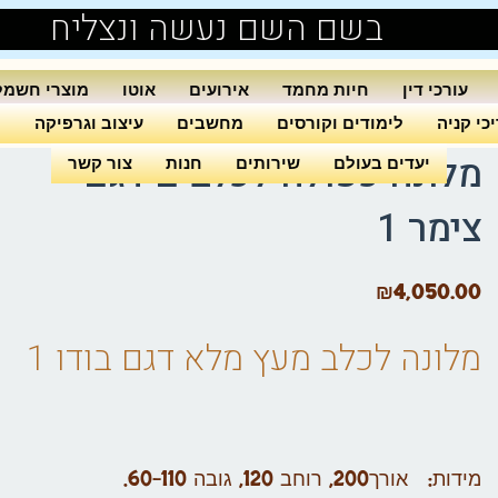
בשם השם נעשה ונצליח
עורכי דין
חיות מחמד
אירועים
אוטו
מוצרי חשמל
כי קניה
לימודים וקורסים
מחשבים
עיצוב וגרפיקה
ה
מלונה כפולה לכלבים דגם
יעדים בעולם
שירותים
חנות
צור קשר
צימר 1
₪
4,050.00
מלונה לכלב
מעץ מלא דגם בודו 1
מידות: אורך200, רוחב 120, גובה 60-110.