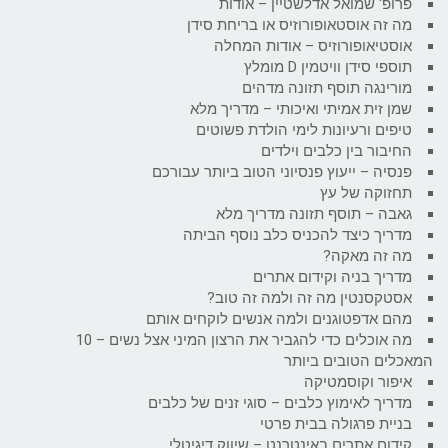
פרופ' שמואל אדלשטיין – אודות
מה זה אוסטאופורוזיס או בריחת סידן
אוסטיאופורוזיס – אודות המחלה
תוספי סידן וויטמין D מומלץ
מורינגה תוסף תזונה מדהים
שמן זית אמיתי ואיכותי – מדריך מלא
טיפים ורעיונות לימי הולדת פשוטים
החיבור בין כלבים וילדים
פנסיה – ייעוץ פנסיוני הטוב ביותר עבורכם
תחזוקה של עץ
גאבה – תוסף תזונה מדריך מלא
מדריך כיצד להכניס כלב נוסף הביתה
מה זה מאקה?
מדריך בניה וקידום אתרים
אסטקסנטין מה זה ולמה זה טוב?
מהם אדפטוגנים ולמה אנשים לוקחים אותם
מה אוכלים כדי להגביר את הרצון המיני אצל נשים – 10
המאכלים הטובים ביותר
איפור וקוסמטיקה
מדריך לאימוץ כלבים – סוגי זנים של כלבים
בניית פרגולה בבית פרטי
קידום אתרים באינטרנט – שיווק דיגיטלי