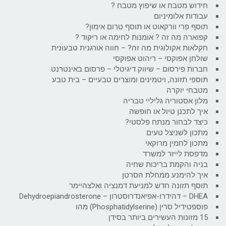
חידוש מטבח או שיפוץ מטבח ?
עבודות אלומיניום
תוסף פרי וורקאוט או תוסף טרום אימון?
קפוארה מה זה ? אומנות לחימה או ריקוד ?
חקלאות אקולוגית מה זה? – חווה אורגנית טבעונית
שולחן אפוקסי – ריהוט אפוקסי
חברות פירסום – שיווק דיגיטלי – פרסום באינטרנט
תוספי תזונה, ויטמינים ומוצרים טבעיים – בית טבע
מטבחי יוקרה
מלון אסטוריה גליליי טבריה
איך לתכנן טיול או חופשה
כיצד לבחור מנתח פלסטי?
מתכון לשניצל טעים
מתכון לחמין מרוקאי
מדפסת לייזר למשרד
בניה והקמת בריכות שחיה
איך להימנע ממחלת הסרטן
תוסף תזונה חדש למניעת דמנציה ואלצהיימר
DHEA – דהידרו-אפיאנדרוסטרון – Dehydroepiandrosterone
פוספטידיל סרין (Phosphatidylserine) מהו
15 מזונות העשירים ביותר בסידן