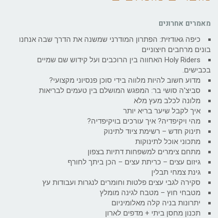
מאמרים אחרונים
כיפה גאודזית: הפתרון המודרני שמשנה את הדרך שבה אנחנו
בונים מרחבים חיצוניים
Holy Riders האחווה בין הרוכבים ועל קידוש שם שמיים
בכבישים.
מדוע חשוב להיות מלווה בידי סוכן פנסיוני מקצועי?
סביצ'ה סושי בר: המפגש המושלם בין טעמים לבריאות
מלונה לכלב מעץ מלא
איך לקבל שיער בריא יותר
מהי ויקיפדיה? איך עורכים בויקיפדיה?
תינוק חדש – רשימת ציוד לתינוק
מתכוני אוכל לתינוקות
מתחם צימרים למשפחות דתיות בצפון
גיזום עצים – כריתת עצים – הכן ביתך לחורף
גינת צמחי תבלין
סקירה לגבי עצים פלטות וחומרים לנגרות ועבודות עץ
מטבחי חוץ – מטבח לגינה מומלץ
יתרונות בניה קלה מאלומיניום
תכנון מחסן ביתי + מדפים לארון