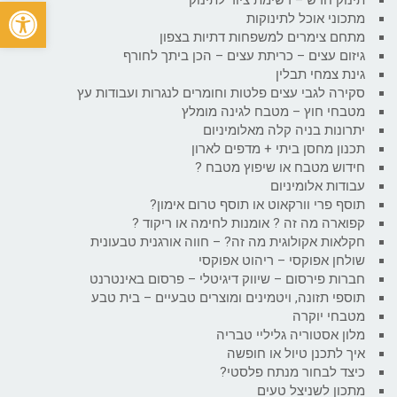
פתח
מתכוני אוכל לתינוקות
מתחם צימרים למשפחות דתיות בצפון
גיזום עצים – כריתת עצים – הכן ביתך לחורף
גינת צמחי תבלין
סקירה לגבי עצים פלטות וחומרים לנגרות ועבודות עץ
מטבחי חוץ – מטבח לגינה מומלץ
יתרונות בניה קלה מאלומיניום
תכנון מחסן ביתי + מדפים לארון
חידוש מטבח או שיפוץ מטבח ?
עבודות אלומיניום
תוסף פרי וורקאוט או תוסף טרום אימון?
קפוארה מה זה ? אומנות לחימה או ריקוד ?
חקלאות אקולוגית מה זה? – חווה אורגנית טבעונית
שולחן אפוקסי – ריהוט אפוקסי
חברות פירסום – שיווק דיגיטלי – פרסום באינטרנט
תוספי תזונה, ויטמינים ומוצרים טבעיים – בית טבע
מטבחי יוקרה
מלון אסטוריה גליליי טבריה
איך לתכנן טיול או חופשה
כיצד לבחור מנתח פלסטי?
מתכון לשניצל טעים