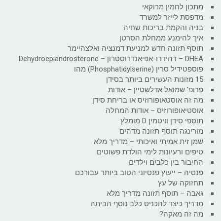
מתכון לחמין מרוקאי
מדפסת לייזר למשרד
בניה והקמת בריכות שחיה
איך להימנע ממחלת הסרטן
תוסף תזונה חדש למניעת דמנציה ואלצהיימר
DHEA – דהידרו-אפיאנדרוסטרון – Dehydroepiandrosterone
פוספטידיל סרין (Phosphatidylserine) מהו
15 מזונות העשירים ביותר בסידן
פרופ' שמואל אדלשטיין – אודות
מה זה אוסטאופורוזיס או בריחת סידן
אוסטיאופורוזיס – אודות המחלה
תוספי סידן וויטמין D מומלץ
מורינגה תוסף תזונה מדהים
שמן זית אמיתי ואיכותי – מדריך מלא
טיפים ורעיונות לימי הולדת פשוטים
החיבור בין כלבים וילדים
פנסיה – ייעוץ פנסיוני הטוב ביותר עבורכם
תחזוקה של עץ
גאבה – תוסף תזונה מדריך מלא
מדריך כיצד להכניס כלב נוסף הביתה
מה זה מאקה?