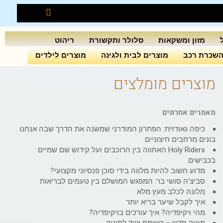
מזון ומשקאות
סלולר ותקשורת
ריהוט
שכרת רכב
מוצרים לבית ולגינה
מוצרים לילדים
מוצרים מומלצים
מאמרים אחרונים
כיפה גאודזית: הפתרון המודרני שמשנה את הדרך שבה אנחנו
בונים מרחבים חיצוניים
Holy Riders האחווה בין הרוכבים ועל קידוש שם שמיים
בכבישים.
מדוע חשוב להיות מלווה בידי סוכן פנסיוני מקצועי?
סביצ'ה סושי בר: המפגש המושלם בין טעמים לבריאות
מלונה לכלב מעץ מלא
איך לקבל שיער בריא יותר
מהי ויקיפדיה? איך עורכים בויקיפדיה?
תינוק חדש – רשימת ציוד לתינוק