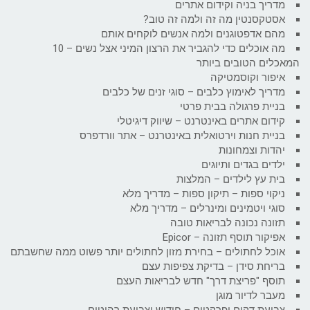
מדריך בניה וקידום אתרים
אסטקסנטין מה זה ולמה זה טוב?
מהם אדפטוגנים ולמה אנשים לוקחים אותם
מה אוכלים כדי להגביר את הרצון המיני אצל נשים – 10
המאכלים הטובים ביותר
איפור וקוסמטיקה
מדריך לאימוץ כלבים – סוגי זנים של כלבים
בניית פרגולה בבית פרטי
קידום אתרים באינטרנט – שיווק דיגיטלי
בניית חנות וירטואלית באינטרנט – אתר וורדפרס
יהדות וצמחונות
ילדים בגדים ותיוגים
בית עץ לילדים – המלצות
ניקוי ספות – תיקון ספות – מדריך מלא
סוגי ויטמינים ומינרלים – מדריך מלא
תזונה נכונה לבריאות טובה
אפיקור תוסף תזונה – Epicor
אוכל לחתולים – בחירת מזון לחתולים יותר פשוט ממה שחשבתם
בריחת סידן – בדיקת צפיפות עצם
תוסף "פריצת דרך" חדש לבריאות העצם
מעבר לדיור מוגן
צביעת דקים ופרקטים – חידוש וצביעת רהיטים