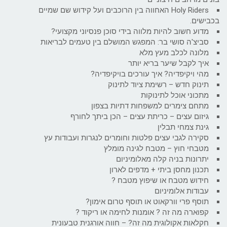
Holy Riders האחווה בין הרוכבים ועל קידוש שם שמיים
בכבישים.
מדוע חשוב להיות מלווה בידי סוכן פנסיוני מקצועי?
סביצ'ה סושי בר: המפגש המושלם בין טעמים לבריאות
מלונה לכלב מעץ מלא
איך לקבל שיער בריא יותר
מהי ויקיפדיה? איך עורכים בויקיפדיה?
תינוק חדש – רשימת ציוד לתינוק
מתכוני אוכל לתינוקות
מתחם צימרים למשפחות דתיות בצפון
גיזום עצים – כריתת עצים – הכן ביתך לחורף
גינת צמחי תבלין
סקירה לגבי עצים פלטות וחומרים לנגרות ועבודות עץ
מטבחי חוץ – מטבח לגינה מומלץ
יתרונות בניה קלה מאלומיניום
תכנון מחסן ביתי + מדפים לארון
חידוש מטבח או שיפוץ מטבח ?
עבודות אלומיניום
תוסף פרי וורקאוט או תוסף טרום אימון?
קפוארה מה זה ? אומנות לחימה או ריקוד ?
חקלאות אקולוגית מה זה? – חווה אורגנית טבעונית