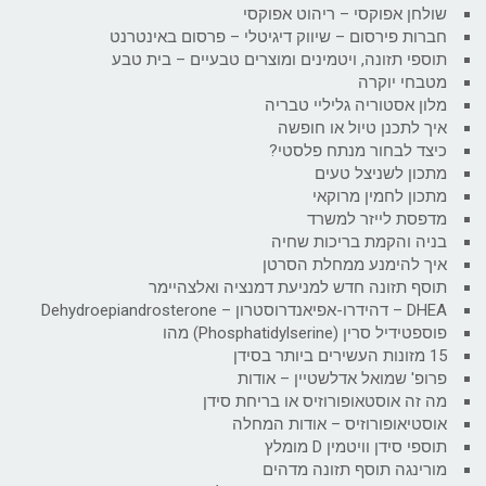
שולחן אפוקסי – ריהוט אפוקסי
חברות פירסום – שיווק דיגיטלי – פרסום באינטרנט
תוספי תזונה, ויטמינים ומוצרים טבעיים – בית טבע
מטבחי יוקרה
מלון אסטוריה גליליי טבריה
איך לתכנן טיול או חופשה
כיצד לבחור מנתח פלסטי?
מתכון לשניצל טעים
מתכון לחמין מרוקאי
מדפסת לייזר למשרד
בניה והקמת בריכות שחיה
איך להימנע ממחלת הסרטן
תוסף תזונה חדש למניעת דמנציה ואלצהיימר
DHEA – דהידרו-אפיאנדרוסטרון – Dehydroepiandrosterone
פוספטידיל סרין (Phosphatidylserine) מהו
15 מזונות העשירים ביותר בסידן
פרופ' שמואל אדלשטיין – אודות
מה זה אוסטאופורוזיס או בריחת סידן
אוסטיאופורוזיס – אודות המחלה
תוספי סידן וויטמין D מומלץ
מורינגה תוסף תזונה מדהים