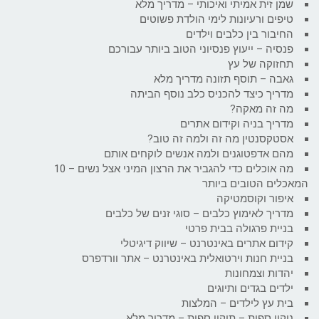
שמן זית אמיתי ואיכותי – מדריך מלא
טיפים ורעיונות לימי הולדת פשוטים
החיבור בין כלבים וילדים
פנסיה – ייעוץ פנסיוני הטוב ביותר עבורכם
תחזוקה של עץ
גאבה – תוסף תזונה מדריך מלא
מדריך כיצד להכניס כלב נוסף הביתה
מה זה מאקה?
מדריך בניה וקידום אתרים
אסטקסנטין מה זה ולמה זה טוב?
מהם אדפטוגנים ולמה אנשים לוקחים אותם
מה אוכלים כדי להגביר את הרצון המיני אצל נשים – 10
המאכלים הטובים ביותר
איפור וקוסמטיקה
מדריך לאימוץ כלבים – סוגי זנים של כלבים
בניית פרגולה בבית פרטי
קידום אתרים באינטרנט – שיווק דיגיטלי
בניית חנות וירטואלית באינטרנט – אתר וורדפרס
יהדות וצמחונות
ילדים בגדים ותיוגים
בית עץ לילדים – המלצות
ניקוי ספות – תיקון ספות – מדריך מלא