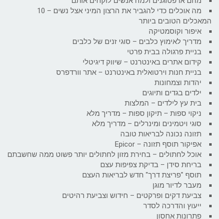
מהם אדפטוגנים ולמה אנשים לוקחים אותם
מה אוכלים כדי להגביר את הרצון המיני אצל נשים – 10
המאכלים הטובים ביותר
איפור וקוסמטיקה
מדריך לאימוץ כלבים – סוגי זנים של כלבים
בניית פרגולה בבית פרטי
קידום אתרים באינטרנט – שיווק דיגיטלי
בניית חנות וירטואלית באינטרנט – אתר וורדפרס
יהדות וצמחונות
ילדים בגדים ותיוגים
בית עץ לילדים – המלצות
ניקוי ספות – תיקון ספות – מדריך מלא
סוגי ויטמינים ומינרלים – מדריך מלא
תזונה נכונה לבריאות טובה
אפיקור תוסף תזונה – Epicor
אוכל לחתולים – בחירת מזון לחתולים יותר פשוט ממה שחשבתם
בריחת סידן – בדיקת צפיפות עצם
תוסף "פריצת דרך" חדש לבריאות העצם
מעבר לדיור מוגן
צביעת דקים ופרקטים – חידוש וצביעת רהיטים
ייעוץ והדרכה לסדר
פתרונות אחסון