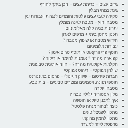
גיזום עצים – כריתת עצים – הכן ביתך לחורף
גינת צמחי תבלין
סקירה לגבי עצים פלטות וחומרים לנגרות ועבודות עץ
מטבחי חוץ – מטבח לגינה מומלץ
יתרונות בניה קלה מאלומיניום
תכנון מחסן ביתי + מדפים לארון
חידוש מטבח או שיפוץ מטבח ?
עבודות אלומיניום
תוסף פרי וורקאוט או תוסף טרום אימון?
קפוארה מה זה ? אומנות לחימה או ריקוד ?
חקלאות אקולוגית מה זה? – חווה אורגנית טבעונית
שולחן אפוקסי – ריהוט אפוקסי
חברות פירסום – שיווק דיגיטלי – פרסום באינטרנט
תוספי תזונה, ויטמינים ומוצרים טבעיים – בית טבע
מטבחי יוקרה
מלון אסטוריה גליליי טבריה
איך לתכנן טיול או חופשה
כיצד לבחור מנתח פלסטי?
מתכון לשניצל טעים
מתכון לחמין מרוקאי
מדפסת לייזר למשרד