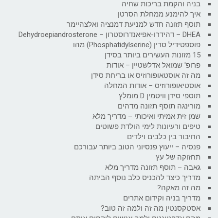
בניה והקמת בריכות שחיה
איך להימנע ממחלת הסרטן
תוסף תזונה חדש למניעת דמנציה ואלצהיימר
DHEA – דהידרו-אפיאנדרוסטרון – Dehydroepiandrosterone
פוספטידיל סרין (Phosphatidylserine) מהו
15 מזונות העשירים ביותר בסידן
פרופ' שמואל אדלשטיין – אודות
מה זה אוסטאופורוזיס או בריחת סידן
אוסטיאופורוזיס – אודות המחלה
תוספי סידן וויטמין D מומלץ
מורינגה תוסף תזונה מדהים
שמן זית אמיתי ואיכותי – מדריך מלא
טיפים ורעיונות לימי הולדת פשוטים
החיבור בין כלבים וילדים
פנסיה – ייעוץ פנסיוני הטוב ביותר עבורכם
תחזוקה של עץ
גאבה – תוסף תזונה מדריך מלא
מדריך כיצד להכניס כלב נוסף הביתה
מה זה מאקה?
מדריך בניה וקידום אתרים
אסטקסנטין מה זה ולמה זה טוב?