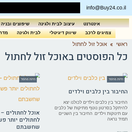
info@Buy24.co.il
אינטרנט
עיצוב לבית ולגינה
שיפוצים ובניה
צמיגים לרכב
שיווק דיגיטלי
לבית ולגינה
מדרי
ראשי
»
אוכל זול לחתול
כל הפוסטים ב
אוכל זול לחתול
חיות מחמד
חיות מחמד
החיבור בין כלבים וילדים
החיבור בין כלבים וילדים לכולנו יצא
להיתקל בסרטון נוטף מתיקות של כלבים
אוכל לחתולים – 
עם תינוקות וילדים. החיבור בין השניים
לחתולים יותר פש
תמיד נראה
שחשבתם
קרא עוד ←