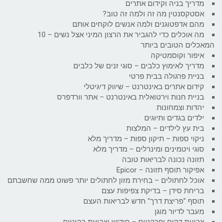
מדריך בניה וקידום אתרים
אסטקסנטין מה זה ולמה זה טוב?
מהם אדפטוגנים ולמה אנשים לוקחים אותם
מה אוכלים כדי להגביר את הרצון המיני אצל נשים – 10
המאכלים הטובים ביותר
איפור וקוסמטיקה
מדריך לאימוץ כלבים – סוגי זנים של כלבים
בניית פרגולה בבית פרטי
קידום אתרים באינטרנט – שיווק דיגיטלי
בניית חנות וירטואלית באינטרנט – אתר וורדפרס
יהדות וצמחונות
ילדים בגדים ותיוגים
בית עץ לילדים – המלצות
ניקוי ספות – תיקון ספות – מדריך מלא
סוגי ויטמינים ומינרלים – מדריך מלא
תזונה נכונה לבריאות טובה
אפיקור תוסף תזונה – Epicor
אוכל לחתולים – בחירת מזון לחתולים יותר פשוט ממה שחשבתם
בריחת סידן – בדיקת צפיפות עצם
תוסף "פריצת דרך" חדש לבריאות העצם
מעבר לדיור מוגן
צביעת דקים ופרקטים – חידוש וצביעת רהיטים