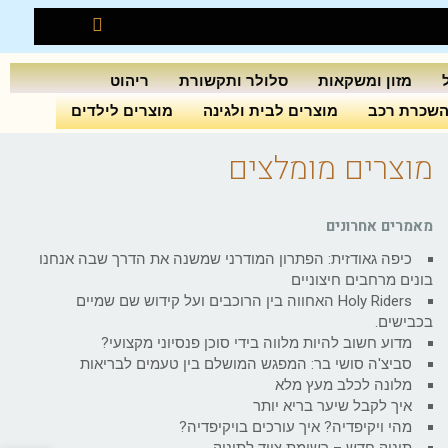
מזון ומשקאות
סלולר ותקשורת
ריהוט
שכרת רכב
מוצרים לבית ולגינה
מוצרים לילדים
מוצרים מומלצים
מאמרים אחרונים
כיפה גאודזית: הפתרון המודרני שמשנה את הדרך שבה אנחנו
בונים מרחבים חיצוניים
Holy Riders האחווה בין הרוכבים ועל קידוש שם שמיים
בכבישים.
מדוע חשוב להיות מלווה בידי סוכן פנסיוני מקצועי?
סביצ'ה סושי בר: המפגש המושלם בין טעמים לבריאות
מלונה לכלב מעץ מלא
איך לקבל שיער בריא יותר
מהי ויקיפדיה? איך עורכים בויקיפדיה?
תינוק חדש – רשימת ציוד לתינוק