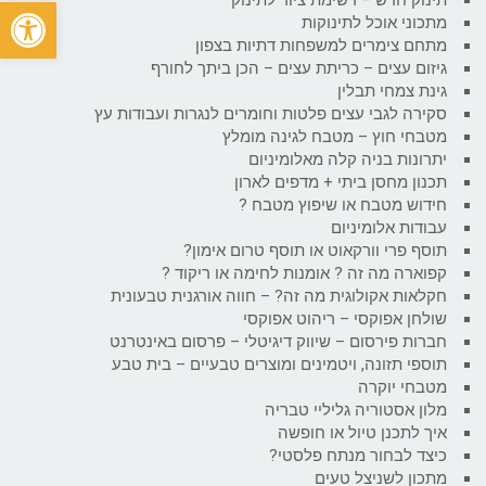
פתח
מתכוני אוכל לתינוקות
מתחם צימרים למשפחות דתיות בצפון
גיזום עצים – כריתת עצים – הכן ביתך לחורף
גינת צמחי תבלין
סקירה לגבי עצים פלטות וחומרים לנגרות ועבודות עץ
מטבחי חוץ – מטבח לגינה מומלץ
יתרונות בניה קלה מאלומיניום
תכנון מחסן ביתי + מדפים לארון
חידוש מטבח או שיפוץ מטבח ?
עבודות אלומיניום
תוסף פרי וורקאוט או תוסף טרום אימון?
קפוארה מה זה ? אומנות לחימה או ריקוד ?
חקלאות אקולוגית מה זה? – חווה אורגנית טבעונית
שולחן אפוקסי – ריהוט אפוקסי
חברות פירסום – שיווק דיגיטלי – פרסום באינטרנט
תוספי תזונה, ויטמינים ומוצרים טבעיים – בית טבע
מטבחי יוקרה
מלון אסטוריה גליליי טבריה
איך לתכנן טיול או חופשה
כיצד לבחור מנתח פלסטי?
מתכון לשניצל טעים