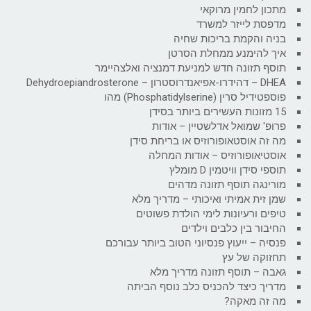
מתכון לחמין מרוקאי
מדפסת לייזר למשרד
בניה והקמת בריכות שחיה
איך להימנע ממחלת הסרטן
תוסף תזונה חדש למניעת דמנציה ואלצהיימר
DHEA – דהידרו-אפיאנדרוסטרון – Dehydroepiandrosterone
פוספטידיל סרין (Phosphatidylserine) מהו
15 מזונות העשירים ביותר בסידן
פרופ' שמואל אדלשטיין – אודות
מה זה אוסטאופורוזיס או בריחת סידן
אוסטיאופורוזיס – אודות המחלה
תוספי סידן וויטמין D מומלץ
מורינגה תוסף תזונה מדהים
שמן זית אמיתי ואיכותי – מדריך מלא
טיפים ורעיונות לימי הולדת פשוטים
החיבור בין כלבים וילדים
פנסיה – ייעוץ פנסיוני הטוב ביותר עבורכם
תחזוקה של עץ
גאבה – תוסף תזונה מדריך מלא
מדריך כיצד להכניס כלב נוסף הביתה
מה זה מאקה?