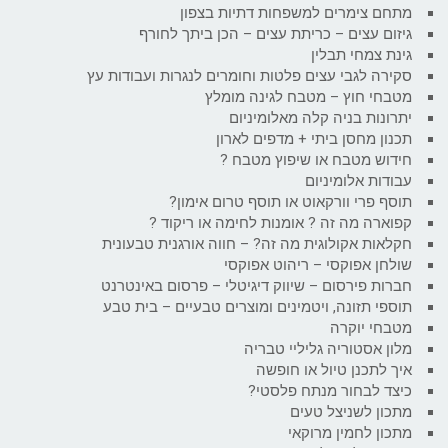
מתחם צימרים למשפחות דתיות בצפון
גיזום עצים – כריתת עצים – הכן ביתך לחורף
גינת צמחי תבלין
סקירה לגבי עצים פלטות וחומרים לנגרות ועבודות עץ
מטבחי חוץ – מטבח לגינה מומלץ
יתרונות בניה קלה מאלומיניום
תכנון מחסן ביתי + מדפים לארון
חידוש מטבח או שיפוץ מטבח ?
עבודות אלומיניום
תוסף פרי וורקאוט או תוסף טרום אימון?
קפוארה מה זה ? אומנות לחימה או ריקוד ?
חקלאות אקולוגית מה זה? – חווה אורגנית טבעונית
שולחן אפוקסי – ריהוט אפוקסי
חברות פירסום – שיווק דיגיטלי – פרסום באינטרנט
תוספי תזונה, ויטמינים ומוצרים טבעיים – בית טבע
מטבחי יוקרה
מלון אסטוריה גליליי טבריה
איך לתכנן טיול או חופשה
כיצד לבחור מנתח פלסטי?
מתכון לשניצל טעים
מתכון לחמין מרוקאי