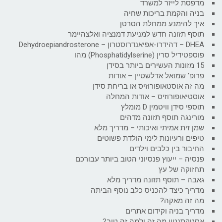
מדפסת לייזר למשרד
בניה והקמת בריכות שחיה
איך להימנע ממחלת הסרטן
תוסף תזונה חדש למניעת דמנציה ואלצהיימר
DHEA – דהידרו-אפיאנדרוסטרון – Dehydroepiandrosterone
פוספטידיל סרין (Phosphatidylserine) מהו
15 מזונות העשירים ביותר בסידן
פרופ' שמואל אדלשטיין – אודות
מה זה אוסטאופורוזיס או בריחת סידן
אוסטיאופורוזיס – אודות המחלה
תוספי סידן וויטמין D מומלץ
מורינגה תוסף תזונה מדהים
שמן זית אמיתי ואיכותי – מדריך מלא
טיפים ורעיונות לימי הולדת פשוטים
החיבור בין כלבים וילדים
פנסיה – ייעוץ פנסיוני הטוב ביותר עבורכם
תחזוקה של עץ
גאבה – תוסף תזונה מדריך מלא
מדריך כיצד להכניס כלב נוסף הביתה
מה זה מאקה?
מדריך בניה וקידום אתרים
אסטקסנטין מה זה ולמה זה טוב?