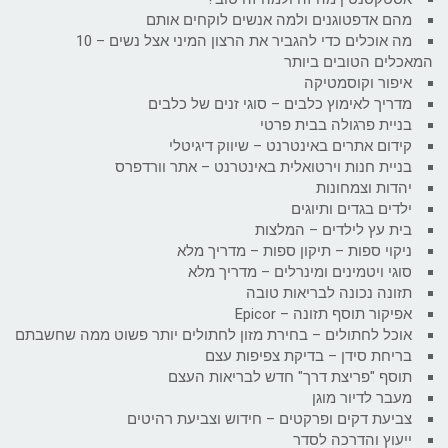
מהם אדפטוגנים ולמה אנשים לוקחים אותם
מה אוכלים כדי להגביר את הרצון המיני אצל נשים – 10
המאכלים הטובים ביותר
איפור וקוסמטיקה
מדריך לאימוץ כלבים – סוגי זנים של כלבים
בניית פרגולה בבית פרטי
קידום אתרים באינטרנט – שיווק דיגיטלי
בניית חנות וירטואלית באינטרנט – אתר וורדפרס
יהדות וצמחונות
ילדים בגדים ותיוגים
בית עץ לילדים – המלצות
ניקוי ספות – תיקון ספות – מדריך מלא
סוגי ויטמינים ומינרלים – מדריך מלא
תזונה נכונה לבריאות טובה
אפיקור תוסף תזונה – Epicor
אוכל לחתולים – בחירת מזון לחתולים יותר פשוט ממה שחשבתם
בריחת סידן – בדיקת צפיפות עצם
תוסף "פריצת דרך" חדש לבריאות העצם
מעבר לדיור מוגן
צביעת דקים ופרקטים – חידוש וצביעת רהיטים
ייעוץ והדרכה לסדר