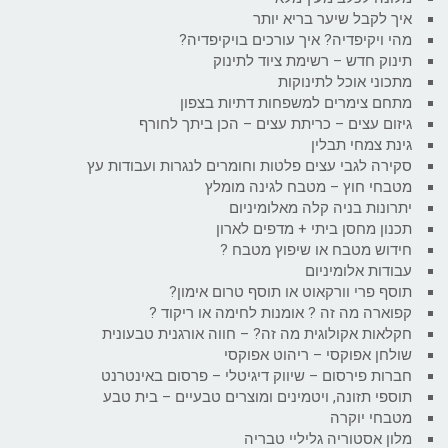
איך לקבל שיער בריא יותר
מהי ויקיפדיה? איך עורכים בויקיפדיה?
תינוק חדש – רשימת ציוד לתינוק
מתכוני אוכל לתינוקות
מתחם צימרים למשפחות דתיות בצפון
גיזום עצים – כריתת עצים – הכן ביתך לחורף
גינת צמחי תבלין
סקירה לגבי עצים פלטות וחומרים לנגרות ועבודות עץ
מטבחי חוץ – מטבח לגינה מומלץ
יתרונות בניה קלה מאלומיניום
תכנון מחסן ביתי + מדפים לארון
חידוש מטבח או שיפוץ מטבח ?
עבודות אלומיניום
תוסף פרי וורקאוט או תוסף טרום אימון?
קפוארה מה זה ? אומנות לחימה או ריקוד ?
חקלאות אקולוגית מה זה? – חווה אורגנית טבעונית
שולחן אפוקסי – ריהוט אפוקסי
חברות פירסום – שיווק דיגיטלי – פרסום באינטרנט
תוספי תזונה, ויטמינים ומוצרים טבעיים – בית טבע
מטבחי יוקרה
מלון אסטוריה גליליי טבריה