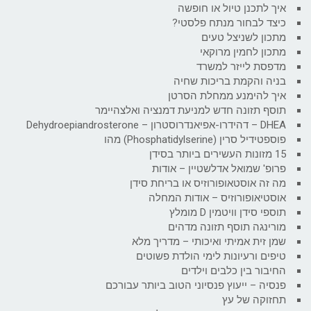
איך לתכנן טיול או חופשה
כיצד לבחור מנתח פלסטי?
מתכון לשניצל טעים
מתכון לחמין מרוקאי
מדפסת לייזר למשרד
בניה והקמת בריכות שחיה
איך להימנע ממחלת הסרטן
תוסף תזונה חדש למניעת דמנציה ואלצהיימר
DHEA – דהידרו-אפיאנדרוסטרון – Dehydroepiandrosterone
פוספטידיל סרין (Phosphatidylserine) מהו
15 מזונות העשירים ביותר בסידן
פרופ' שמואל אדלשטיין – אודות
מה זה אוסטאופורוזיס או בריחת סידן
אוסטיאופורוזיס – אודות המחלה
תוספי סידן וויטמין D מומלץ
מורינגה תוסף תזונה מדהים
שמן זית אמיתי ואיכותי – מדריך מלא
טיפים ורעיונות לימי הולדת פשוטים
החיבור בין כלבים וילדים
פנסיה – ייעוץ פנסיוני הטוב ביותר עבורכם
תחזוקה של עץ