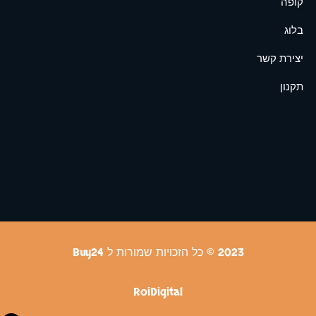
קופה
בלוג
יצירת קשר
תקנון
2023 © כל הזכויות שמורות ל Buy24
RoiDigital