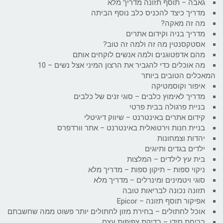
גאבה – תוסף תזונה מדריך מלא
מדריך כיצד להכניס כלב נוסף הביתה
מה זה מאקה?
מדריך בניה וקידום אתרים
אסטקסנטין מה זה ולמה זה טוב?
מהם אדפטוגנים ולמה אנשים לוקחים אותם
מה אוכלים כדי להגביר את הרצון המיני אצל נשים – 10
המאכלים הטובים ביותר
איפור וקוסמטיקה
מדריך לאימוץ כלבים – סוגי זנים של כלבים
בניית פרגולה בבית פרטי
קידום אתרים באינטרנט – שיווק דיגיטלי
בניית חנות וירטואלית באינטרנט – אתר וורדפרס
יהדות וצמחונות
ילדים בגדים ותיוגים
בית עץ לילדים – המלצות
ניקוי ספות – תיקון ספות – מדריך מלא
סוגי ויטמינים ומינרלים – מדריך מלא
תזונה נכונה לבריאות טובה
אפיקור תוסף תזונה – Epicor
אוכל לחתולים – בחירת מזון לחתולים יותר פשוט ממה שחשבתם
בריחת סידן – בדיקת צפיפות עצם