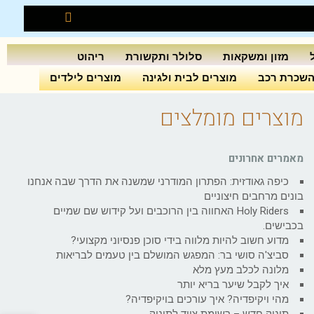
מזון ומשקאות
סלולר ותקשורת
ריהוט
שכרת רכב
מוצרים לבית ולגינה
מוצרים לילדים
מוצרים מומלצים
מאמרים אחרונים
כיפה גאודזית: הפתרון המודרני שמשנה את הדרך שבה אנחנו
בונים מרחבים חיצוניים
Holy Riders האחווה בין הרוכבים ועל קידוש שם שמיים
בכבישים.
מדוע חשוב להיות מלווה בידי סוכן פנסיוני מקצועי?
סביצ'ה סושי בר: המפגש המושלם בין טעמים לבריאות
מלונה לכלב מעץ מלא
איך לקבל שיער בריא יותר
מהי ויקיפדיה? איך עורכים בויקיפדיה?
תינוק חדש – רשימת ציוד לתינוק