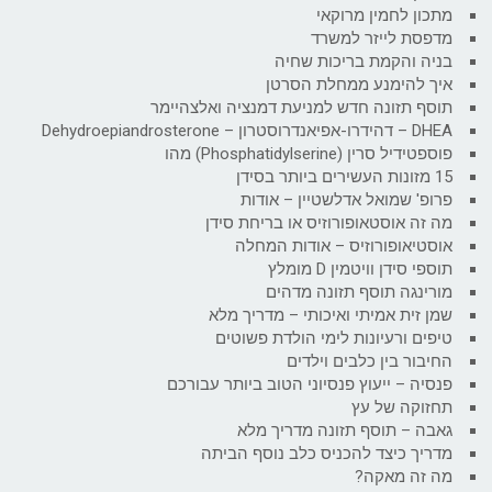
מתכון לחמין מרוקאי
מדפסת לייזר למשרד
בניה והקמת בריכות שחיה
איך להימנע ממחלת הסרטן
תוסף תזונה חדש למניעת דמנציה ואלצהיימר
DHEA – דהידרו-אפיאנדרוסטרון – Dehydroepiandrosterone
פוספטידיל סרין (Phosphatidylserine) מהו
15 מזונות העשירים ביותר בסידן
פרופ' שמואל אדלשטיין – אודות
מה זה אוסטאופורוזיס או בריחת סידן
אוסטיאופורוזיס – אודות המחלה
תוספי סידן וויטמין D מומלץ
מורינגה תוסף תזונה מדהים
שמן זית אמיתי ואיכותי – מדריך מלא
טיפים ורעיונות לימי הולדת פשוטים
החיבור בין כלבים וילדים
פנסיה – ייעוץ פנסיוני הטוב ביותר עבורכם
תחזוקה של עץ
גאבה – תוסף תזונה מדריך מלא
מדריך כיצד להכניס כלב נוסף הביתה
מה זה מאקה?