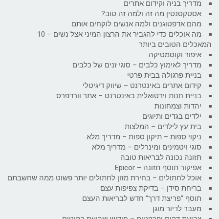
מדריך בניה וקידום אתרים
אסטקסנטין מה זה ולמה זה טוב?
מהם אדפטוגנים ולמה אנשים לוקחים אותם
מה אוכלים כדי להגביר את הרצון המיני אצל נשים – 10
המאכלים הטובים ביותר
איפור וקוסמטיקה
מדריך לאימוץ כלבים – סוגי זנים של כלבים
בניית פרגולה בבית פרטי
קידום אתרים באינטרנט – שיווק דיגיטלי
בניית חנות וירטואלית באינטרנט – אתר וורדפרס
יהדות וצמחונות
ילדים בגדים ותיוגים
בית עץ לילדים – המלצות
ניקוי ספות – תיקון ספות – מדריך מלא
סוגי ויטמינים ומינרלים – מדריך מלא
תזונה נכונה לבריאות טובה
אפיקור תוסף תזונה – Epicor
אוכל לחתולים – בחירת מזון לחתולים יותר פשוט ממה שחשבתם
בריחת סידן – בדיקת צפיפות עצם
תוסף "פריצת דרך" חדש לבריאות העצם
מעבר לדיור מוגן
צביעת דקים ופרקטים – חידוש וצביעת רהיטים