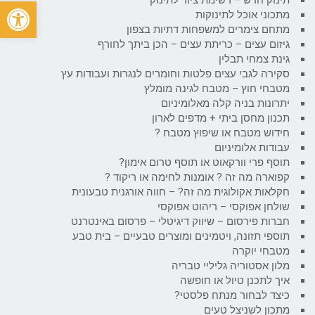
פתח
מתכוני אוכל לתינוקות
מתחם צימרים למשפחות דתיות בצפון
גיזום עצים – כריתת עצים – הכן ביתך לחורף
גינת צמחי תבלין
סקירה לגבי עצים פלטות וחומרים לנגרות ועבודות עץ
מטבחי חוץ – מטבח לגינה מומלץ
יתרונות בניה קלה מאלומיניום
תכנון מחסן ביתי + מדפים לארון
חידוש מטבח או שיפוץ מטבח ?
עבודות אלומיניום
תוסף פרי וורקאוט או תוסף טרום אימון?
קפוארה מה זה ? אומנות לחימה או ריקוד ?
חקלאות אקולוגית מה זה? – חווה אורגנית טבעונית
שולחן אפוקסי – ריהוט אפוקסי
חברות פירסום – שיווק דיגיטלי – פרסום באינטרנט
תוספי תזונה, ויטמינים ומוצרים טבעיים – בית טבע
מטבחי יוקרה
מלון אסטוריה גליליי טבריה
איך לתכנן טיול או חופשה
כיצד לבחור מנתח פלסטי?
מתכון לשניצל טעים