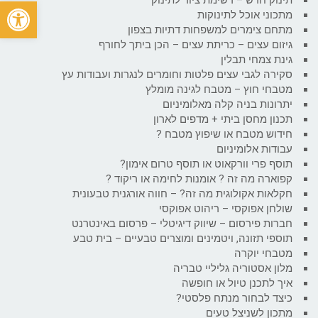
פתח
מתכוני אוכל לתינוקות
מתחם צימרים למשפחות דתיות בצפון
גיזום עצים – כריתת עצים – הכן ביתך לחורף
גינת צמחי תבלין
סקירה לגבי עצים פלטות וחומרים לנגרות ועבודות עץ
מטבחי חוץ – מטבח לגינה מומלץ
יתרונות בניה קלה מאלומיניום
תכנון מחסן ביתי + מדפים לארון
חידוש מטבח או שיפוץ מטבח ?
עבודות אלומיניום
תוסף פרי וורקאוט או תוסף טרום אימון?
קפוארה מה זה ? אומנות לחימה או ריקוד ?
חקלאות אקולוגית מה זה? – חווה אורגנית טבעונית
שולחן אפוקסי – ריהוט אפוקסי
חברות פירסום – שיווק דיגיטלי – פרסום באינטרנט
תוספי תזונה, ויטמינים ומוצרים טבעיים – בית טבע
מטבחי יוקרה
מלון אסטוריה גליליי טבריה
איך לתכנן טיול או חופשה
כיצד לבחור מנתח פלסטי?
מתכון לשניצל טעים