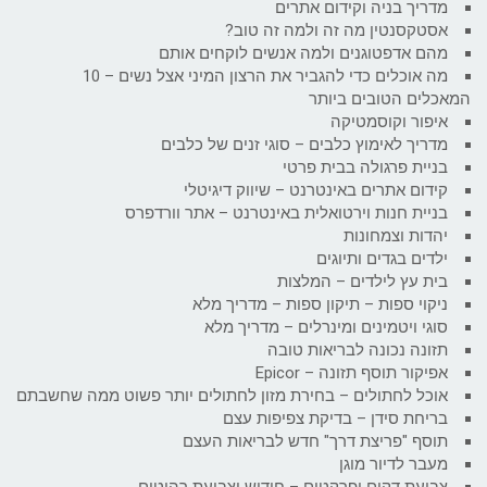
מדריך בניה וקידום אתרים
אסטקסנטין מה זה ולמה זה טוב?
מהם אדפטוגנים ולמה אנשים לוקחים אותם
מה אוכלים כדי להגביר את הרצון המיני אצל נשים – 10
המאכלים הטובים ביותר
איפור וקוסמטיקה
מדריך לאימוץ כלבים – סוגי זנים של כלבים
בניית פרגולה בבית פרטי
קידום אתרים באינטרנט – שיווק דיגיטלי
בניית חנות וירטואלית באינטרנט – אתר וורדפרס
יהדות וצמחונות
ילדים בגדים ותיוגים
בית עץ לילדים – המלצות
ניקוי ספות – תיקון ספות – מדריך מלא
סוגי ויטמינים ומינרלים – מדריך מלא
תזונה נכונה לבריאות טובה
אפיקור תוסף תזונה – Epicor
אוכל לחתולים – בחירת מזון לחתולים יותר פשוט ממה שחשבתם
בריחת סידן – בדיקת צפיפות עצם
תוסף "פריצת דרך" חדש לבריאות העצם
מעבר לדיור מוגן
צביעת דקים ופרקטים – חידוש וצביעת רהיטים