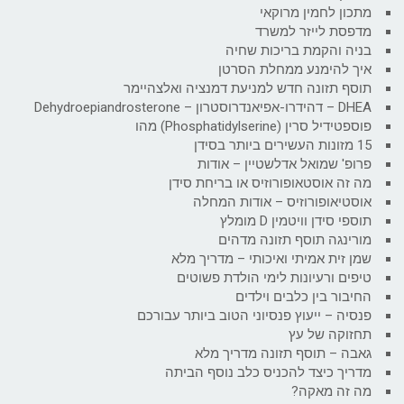
מתכון לחמין מרוקאי
מדפסת לייזר למשרד
בניה והקמת בריכות שחיה
איך להימנע ממחלת הסרטן
תוסף תזונה חדש למניעת דמנציה ואלצהיימר
DHEA – דהידרו-אפיאנדרוסטרון – Dehydroepiandrosterone
פוספטידיל סרין (Phosphatidylserine) מהו
15 מזונות העשירים ביותר בסידן
פרופ' שמואל אדלשטיין – אודות
מה זה אוסטאופורוזיס או בריחת סידן
אוסטיאופורוזיס – אודות המחלה
תוספי סידן וויטמין D מומלץ
מורינגה תוסף תזונה מדהים
שמן זית אמיתי ואיכותי – מדריך מלא
טיפים ורעיונות לימי הולדת פשוטים
החיבור בין כלבים וילדים
פנסיה – ייעוץ פנסיוני הטוב ביותר עבורכם
תחזוקה של עץ
גאבה – תוסף תזונה מדריך מלא
מדריך כיצד להכניס כלב נוסף הביתה
מה זה מאקה?