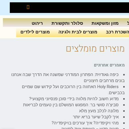
מזון ומשקאות
סלולר ותקשורת
ריהוט
שכרת רכב
מוצרים לבית ולגינה
מוצרים לילדים
מוצרים מומלצים
מאמרים אחרונים
כיפה גאודזית: הפתרון המודרני שמשנה את הדרך שבה אנחנו
בונים מרחבים חיצוניים
Holy Riders האחווה בין הרוכבים ועל קידוש שם שמיים
בכבישים.
מדוע חשוב להיות מלווה בידי סוכן פנסיוני מקצועי?
סביצ'ה סושי בר: המפגש המושלם בין טעמים לבריאות
מלונה לכלב מעץ מלא
איך לקבל שיער בריא יותר
מהי ויקיפדיה? איך עורכים בויקיפדיה?
תינוק חדש – רשימת ציוד לתינוק