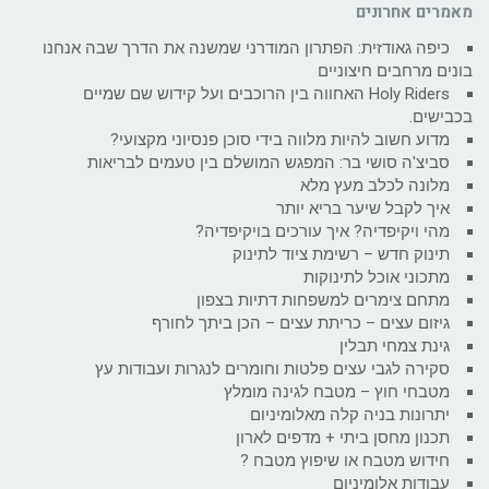
מאמרים אחרונים
כיפה גאודזית: הפתרון המודרני שמשנה את הדרך שבה אנחנו
בונים מרחבים חיצוניים
Holy Riders האחווה בין הרוכבים ועל קידוש שם שמיים
בכבישים.
מדוע חשוב להיות מלווה בידי סוכן פנסיוני מקצועי?
סביצ'ה סושי בר: המפגש המושלם בין טעמים לבריאות
מלונה לכלב מעץ מלא
איך לקבל שיער בריא יותר
מהי ויקיפדיה? איך עורכים בויקיפדיה?
תינוק חדש – רשימת ציוד לתינוק
מתכוני אוכל לתינוקות
מתחם צימרים למשפחות דתיות בצפון
גיזום עצים – כריתת עצים – הכן ביתך לחורף
גינת צמחי תבלין
סקירה לגבי עצים פלטות וחומרים לנגרות ועבודות עץ
מטבחי חוץ – מטבח לגינה מומלץ
יתרונות בניה קלה מאלומיניום
תכנון מחסן ביתי + מדפים לארון
חידוש מטבח או שיפוץ מטבח ?
עבודות אלומיניום