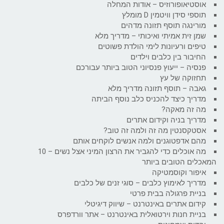
אוסטיאופורוזיס – אודות המחלה
תוספי סידן וויטמין D מומלץ
מורינגה תוסף תזונה מדהים
שמן זית אמיתי ואיכותי – מדריך מלא
טיפים ורעיונות לימי הולדת פשוטים
החיבור בין כלבים וילדים
פנסיה – ייעוץ פנסיוני הטוב ביותר עבורכם
תחזוקה של עץ
גאבה – תוסף תזונה מדריך מלא
מדריך כיצד להכניס כלב נוסף הביתה
מה זה מאקה?
מדריך בניה וקידום אתרים
אסטקסנטין מה זה ולמה זה טוב?
מהם אדפטוגנים ולמה אנשים לוקחים אותם
מה אוכלים כדי להגביר את הרצון המיני אצל נשים – 10
המאכלים הטובים ביותר
איפור וקוסמטיקה
מדריך לאימוץ כלבים – סוגי זנים של כלבים
בניית פרגולה בבית פרטי
קידום אתרים באינטרנט – שיווק דיגיטלי
בניית חנות וירטואלית באינטרנט – אתר וורדפרס