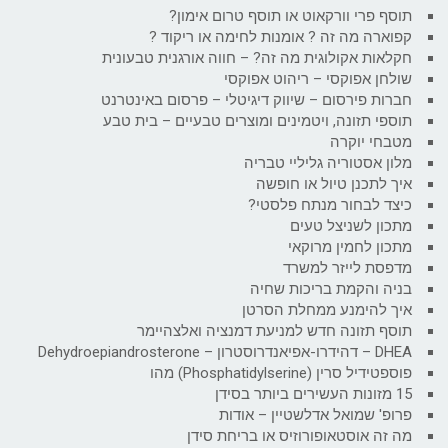
תוסף פרי וורקאוט או תוסף טרום אימון?
קפוארה מה זה ? אומנות לחימה או ריקוד ?
חקלאות אקולוגית מה זה? – חווה אורגנית טבעונית
שולחן אפוקסי – ריהוט אפוקסי
חברות פירסום – שיווק דיגיטלי – פרסום באינטרנט
תוספי תזונה, ויטמינים ומוצרים טבעיים – בית טבע
מטבחי יוקרה
מלון אסטוריה גליליי טבריה
איך לתכנן טיול או חופשה
כיצד לבחור מנתח פלסטי?
מתכון לשניצל טעים
מתכון לחמין מרוקאי
מדפסת לייזר למשרד
בניה והקמת בריכות שחיה
איך להימנע ממחלת הסרטן
תוסף תזונה חדש למניעת דמנציה ואלצהיימר
DHEA – דהידרו-אפיאנדרוסטרון – Dehydroepiandrosterone
פוספטידיל סרין (Phosphatidylserine) מהו
15 מזונות העשירים ביותר בסידן
פרופ' שמואל אדלשטיין – אודות
מה זה אוסטאופורוזיס או בריחת סידן