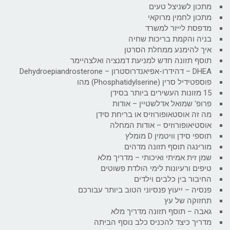
מתכון לשניצל טעים
מתכון לחמין מרוקאי
מדפסת לייזר למשרד
בניה והקמת בריכות שחיה
איך להימנע ממחלת הסרטן
תוסף תזונה חדש למניעת דמנציה ואלצהיימר
DHEA – דהידרו-אפיאנדרוסטרון – Dehydroepiandrosterone
פוספטידיל סרין (Phosphatidylserine) מהו
15 מזונות העשירים ביותר בסידן
פרופ' שמואל אדלשטיין – אודות
מה זה אוסטאופורוזיס או בריחת סידן
אוסטיאופורוזיס – אודות המחלה
תוספי סידן וויטמין D מומלץ
מורינגה תוסף תזונה מדהים
שמן זית אמיתי ואיכותי – מדריך מלא
טיפים ורעיונות לימי הולדת פשוטים
החיבור בין כלבים וילדים
פנסיה – ייעוץ פנסיוני הטוב ביותר עבורכם
תחזוקה של עץ
גאבה – תוסף תזונה מדריך מלא
מדריך כיצד להכניס כלב נוסף הביתה