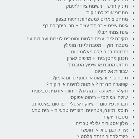
תינוק חדש – רשימת ציוד לתינוק
מתכוני אוכל לתינוקות
מתחם צימרים למשפחות דתיות בצפון
גיזום עצים – כריתת עצים – הכן ביתך לחורף
גינת צמחי תבלין
סקירה לגבי עצים פלטות וחומרים לנגרות ועבודות עץ
מטבחי חוץ – מטבח לגינה מומלץ
יתרונות בניה קלה מאלומיניום
תכנון מחסן ביתי + מדפים לארון
חידוש מטבח או שיפוץ מטבח ?
עבודות אלומיניום
תוסף פרי וורקאוט או תוסף טרום אימון?
קפוארה מה זה ? אומנות לחימה או ריקוד ?
חקלאות אקולוגית מה זה? – חווה אורגנית טבעונית
שולחן אפוקסי – ריהוט אפוקסי
חברות פירסום – שיווק דיגיטלי – פרסום באינטרנט
תוספי תזונה, ויטמינים ומוצרים טבעיים – בית טבע
מטבחי יוקרה
מלון אסטוריה גליליי טבריה
איך לתכנן טיול או חופשה
כיצד לבחור מנתח פלסטי?