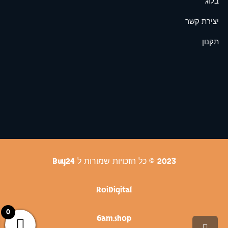
בלוג
יצירת קשר
תקנון
2023 © כל הזכויות שמורות ל Buy24
RoiDigital
0
6am.shop
גלילה לראש העמוד