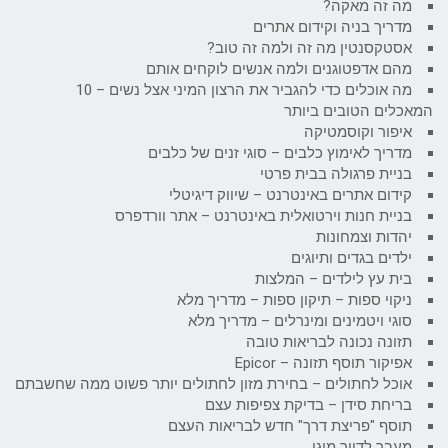
מה זה מאקה?
מדריך בניה וקידום אתרים
אסטקסנטין מה זה ולמה זה טוב?
מהם אדפטוגנים ולמה אנשים לוקחים אותם
מה אוכלים כדי להגביר את הרצון המיני אצל נשים – 10
המאכלים הטובים ביותר
איפור וקוסמטיקה
מדריך לאימוץ כלבים – סוגי זנים של כלבים
בניית פרגולה בבית פרטי
קידום אתרים באינטרנט – שיווק דיגיטלי
בניית חנות וירטואלית באינטרנט – אתר וורדפרס
יהדות וצמחונות
ילדים בגדים ותיוגים
בית עץ לילדים – המלצות
ניקוי ספות – תיקון ספות – מדריך מלא
סוגי ויטמינים ומינרלים – מדריך מלא
תזונה נכונה לבריאות טובה
אפיקור תוסף תזונה – Epicor
אוכל לחתולים – בחירת מזון לחתולים יותר פשוט ממה שחשבתם
בריחת סידן – בדיקת צפיפות עצם
תוסף "פריצת דרך" חדש לבריאות העצם
מעבר לדיור מוגן