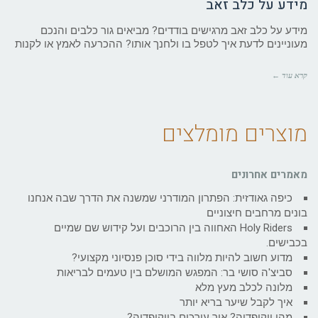
מידע על כלב זאב
מידע על כלב זאב מרגישים בודדים? מביאים גור כלבים והנכם
מעוניינים לדעת איך לטפל בו ולחנך אותו? ההכרעה לאמץ או לקנות
קרא עוד ←
מוצרים מומלצים
מאמרים אחרונים
כיפה גאודזית: הפתרון המודרני שמשנה את הדרך שבה אנחנו
בונים מרחבים חיצוניים
Holy Riders האחווה בין הרוכבים ועל קידוש שם שמיים
בכבישים.
מדוע חשוב להיות מלווה בידי סוכן פנסיוני מקצועי?
סביצ'ה סושי בר: המפגש המושלם בין טעמים לבריאות
מלונה לכלב מעץ מלא
איך לקבל שיער בריא יותר
מהי ויקיפדיה? איך עורכים בויקיפדיה?