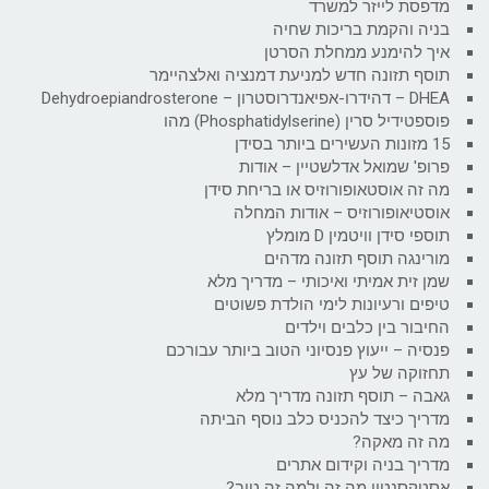
מדפסת לייזר למשרד
בניה והקמת בריכות שחיה
איך להימנע ממחלת הסרטן
תוסף תזונה חדש למניעת דמנציה ואלצהיימר
DHEA – דהידרו-אפיאנדרוסטרון – Dehydroepiandrosterone
פוספטידיל סרין (Phosphatidylserine) מהו
15 מזונות העשירים ביותר בסידן
פרופ' שמואל אדלשטיין – אודות
מה זה אוסטאופורוזיס או בריחת סידן
אוסטיאופורוזיס – אודות המחלה
תוספי סידן וויטמין D מומלץ
מורינגה תוסף תזונה מדהים
שמן זית אמיתי ואיכותי – מדריך מלא
טיפים ורעיונות לימי הולדת פשוטים
החיבור בין כלבים וילדים
פנסיה – ייעוץ פנסיוני הטוב ביותר עבורכם
תחזוקה של עץ
גאבה – תוסף תזונה מדריך מלא
מדריך כיצד להכניס כלב נוסף הביתה
מה זה מאקה?
מדריך בניה וקידום אתרים
אסטקסנטין מה זה ולמה זה טוב?