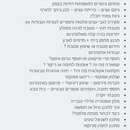
מתחם צימרים למשפחות דתיות בצפון
גיזום עצים – כריתת עצים – הכן ביתך לחורף
גינת צמחי תבלין
סקירה לגבי עצים פלטות וחומרים לנגרות ועבודות עץ
מטבחי חוץ – מטבח לגינה מומלץ
יתרונות בניה קלה מאלומיניום
תכנון מחסן ביתי + מדפים לארון
חידוש מטבח או שיפוץ מטבח ?
עבודות אלומיניום
תוסף פרי וורקאוט או תוסף טרום אימון?
קפוארה מה זה ? אומנות לחימה או ריקוד ?
חקלאות אקולוגית מה זה? – חווה אורגנית טבעונית
שולחן אפוקסי – ריהוט אפוקסי
חברות פירסום – שיווק דיגיטלי – פרסום באינטרנט
תוספי תזונה, ויטמינים ומוצרים טבעיים – בית טבע
מטבחי יוקרה
מלון אסטוריה גליליי טבריה
איך לתכנן טיול או חופשה
כיצד לבחור מנתח פלסטי?
מתכון לשניצל טעים
מתכון לחמין מרוקאי