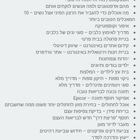
מהם אדפטוגנים ולמה אנשים לוקחים אותם
מה אוכלים כדי להגביר את הרצון המיני אצל נשים – 10
המאכלים הטובים ביותר
איפור וקוסמטיקה
מדריך לאימוץ כלבים – סוגי זנים של כלבים
בניית פרגולה בבית פרטי
קידום אתרים באינטרנט – שיווק דיגיטלי
בניית חנות וירטואלית באינטרנט – אתר וורדפרס
יהדות וצמחונות
ילדים בגדים ותיוגים
בית עץ לילדים – המלצות
ניקוי ספות – תיקון ספות – מדריך מלא
סוגי ויטמינים ומינרלים – מדריך מלא
תזונה נכונה לבריאות טובה
אפיקור תוסף תזונה – Epicor
אוכל לחתולים – בחירת מזון לחתולים יותר פשוט ממה שחשבתם
בריחת סידן – בדיקת צפיפות עצם
תוסף "פריצת דרך" חדש לבריאות העצם
מעבר לדיור מוגן
צביעת דקים ופרקטים – חידוש וצביעת רהיטים
ייעוץ והדרכה לסדר