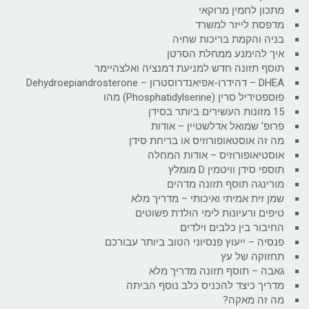
מתכון לחמין מרוקאי
מדפסת לייזר למשרד
בניה והקמת בריכות שחיה
איך להימנע ממחלת הסרטן
תוסף תזונה חדש למניעת דמנציה ואלצהיימר
DHEA – דהידרו-אפיאנדרוסטרון – Dehydroepiandrosterone
פוספטידיל סרין (Phosphatidylserine) מהו
15 מזונות העשירים ביותר בסידן
פרופ' שמואל אדלשטיין – אודות
מה זה אוסטאופורוזיס או בריחת סידן
אוסטיאופורוזיס – אודות המחלה
תוספי סידן וויטמין D מומלץ
מורינגה תוסף תזונה מדהים
שמן זית אמיתי ואיכותי – מדריך מלא
טיפים ורעיונות לימי הולדת פשוטים
החיבור בין כלבים וילדים
פנסיה – ייעוץ פנסיוני הטוב ביותר עבורכם
תחזוקה של עץ
גאבה – תוסף תזונה מדריך מלא
מדריך כיצד להכניס כלב נוסף הביתה
מה זה מאקה?