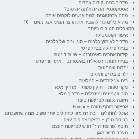
מדריך בניה וקידום אתרים
אסטקסנטין מה זה ולמה זה טוב?
מהם אדפטוגנים ולמה אנשים לוקחים אותם
מה אוכלים כדי להגביר את הרצון המיני אצל נשים – 10
המאכלים הטובים ביותר
איפור וקוסמטיקה
מדריך לאימוץ כלבים – סוגי זנים של כלבים
בניית פרגולה בבית פרטי
קידום אתרים באינטרנט – שיווק דיגיטלי
בניית חנות וירטואלית באינטרנט – אתר וורדפרס
יהדות וצמחונות
ילדים בגדים ותיוגים
בית עץ לילדים – המלצות
ניקוי ספות – תיקון ספות – מדריך מלא
סוגי ויטמינים ומינרלים – מדריך מלא
תזונה נכונה לבריאות טובה
אפיקור תוסף תזונה – Epicor
אוכל לחתולים – בחירת מזון לחתולים יותר פשוט ממה שחשבתם
בריחת סידן – בדיקת צפיפות עצם
תוסף "פריצת דרך" חדש לבריאות העצם
מעבר לדיור מוגן