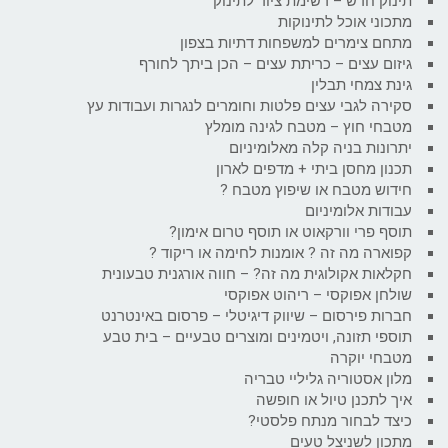
תינוק חדש – רשימת ציוד לתינוק
מתכוני אוכל לתינוקות
מתחם צימרים למשפחות דתיות בצפון
גיזום עצים – כריתת עצים – הכן ביתך לחורף
גינת צמחי תבלין
סקירה לגבי עצים פלטות וחומרים לנגרות ועבודות עץ
מטבחי חוץ – מטבח לגינה מומלץ
יתרונות בניה קלה מאלומיניום
תכנון מחסן ביתי + מדפים לארון
חידוש מטבח או שיפוץ מטבח ?
עבודות אלומיניום
תוסף פרי וורקאוט או תוסף טרום אימון?
קפוארה מה זה ? אומנות לחימה או ריקוד ?
חקלאות אקולוגית מה זה? – חווה אורגנית טבעונית
שולחן אפוקסי – ריהוט אפוקסי
חברות פירסום – שיווק דיגיטלי – פרסום באינטרנט
תוספי תזונה, ויטמינים ומוצרים טבעיים – בית טבע
מטבחי יוקרה
מלון אסטוריה גליליי טבריה
איך לתכנן טיול או חופשה
כיצד לבחור מנתח פלסטי?
מתכון לשניצל טעים