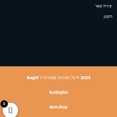
יצירת קשר
תקנון
2023 © כל הזכויות שמורות ל Buy24
RoiDigital
0
6am.shop