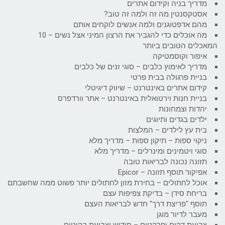
מדריך בניה וקידום אתרים
אסטקסנטין מה זה ולמה זה טוב?
מהם אדפטוגנים ולמה אנשים לוקחים אותם
מה אוכלים כדי להגביר את הרצון המיני אצל נשים – 10
המאכלים הטובים ביותר
איפור וקוסמטיקה
מדריך לאימוץ כלבים – סוגי זנים של כלבים
בניית פרגולה בבית פרטי
קידום אתרים באינטרנט – שיווק דיגיטלי
בניית חנות וירטואלית באינטרנט – אתר וורדפרס
יהדות וצמחונות
ילדים בגדים ותיוגים
בית עץ לילדים – המלצות
ניקוי ספות – תיקון ספות – מדריך מלא
סוגי ויטמינים ומינרלים – מדריך מלא
תזונה נכונה לבריאות טובה
אפיקור תוסף תזונה – Epicor
אוכל לחתולים – בחירת מזון לחתולים יותר פשוט ממה שחשבתם
בריחת סידן – בדיקת צפיפות עצם
תוסף "פריצת דרך" חדש לבריאות העצם
מעבר לדיור מוגן
צביעת דקים ופרקטים – חידוש וצביעת רהיטים