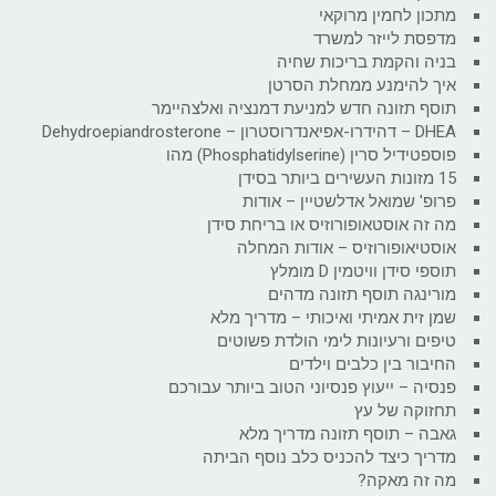
מתכון לחמין מרוקאי
מדפסת לייזר למשרד
בניה והקמת בריכות שחיה
איך להימנע ממחלת הסרטן
תוסף תזונה חדש למניעת דמנציה ואלצהיימר
DHEA – דהידרו-אפיאנדרוסטרון – Dehydroepiandrosterone
פוספטידיל סרין (Phosphatidylserine) מהו
15 מזונות העשירים ביותר בסידן
פרופ' שמואל אדלשטיין – אודות
מה זה אוסטאופורוזיס או בריחת סידן
אוסטיאופורוזיס – אודות המחלה
תוספי סידן וויטמין D מומלץ
מורינגה תוסף תזונה מדהים
שמן זית אמיתי ואיכותי – מדריך מלא
טיפים ורעיונות לימי הולדת פשוטים
החיבור בין כלבים וילדים
פנסיה – ייעוץ פנסיוני הטוב ביותר עבורכם
תחזוקה של עץ
גאבה – תוסף תזונה מדריך מלא
מדריך כיצד להכניס כלב נוסף הביתה
מה זה מאקה?