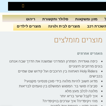
מזון ומשקאות
סלולר ותקשורת
ריהוט
שכרת רכב
מוצרים לבית ולגינה
מוצרים לילדים
מוצרים מומלצים
מאמרים אחרונים
כיפה גאודזית: הפתרון המודרני שמשנה את הדרך שבה אנחנו
בונים מרחבים חיצוניים
Holy Riders האחווה בין הרוכבים ועל קידוש שם שמיים
בכבישים.
מדוע חשוב להיות מלווה בידי סוכן פנסיוני מקצועי?
סביצ'ה סושי בר: המפגש המושלם בין טעמים לבריאות
מלונה לכלב מעץ מלא
איך לקבל שיער בריא יותר
מהי ויקיפדיה? איך עורכים בויקיפדיה?
תינוק חדש – רשימת ציוד לתינוק