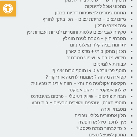
פתח
מתכוני אוכל לתינוקות
מתחם צימרים למשפחות דתיות בצפון
גיזום עצים – כריתת עצים – הכן ביתך לחורף
גינת צמחי תבלין
סקירה לגבי עצים פלטות וחומרים לנגרות ועבודות עץ
מטבחי חוץ – מטבח לגינה מומלץ
יתרונות בניה קלה מאלומיניום
תכנון מחסן ביתי + מדפים לארון
חידוש מטבח או שיפוץ מטבח ?
עבודות אלומיניום
תוסף פרי וורקאוט או תוסף טרום אימון?
קפוארה מה זה ? אומנות לחימה או ריקוד ?
חקלאות אקולוגית מה זה? – חווה אורגנית טבעונית
שולחן אפוקסי – ריהוט אפוקסי
חברות פירסום – שיווק דיגיטלי – פרסום באינטרנט
תוספי תזונה, ויטמינים ומוצרים טבעיים – בית טבע
מטבחי יוקרה
מלון אסטוריה גליליי טבריה
איך לתכנן טיול או חופשה
כיצד לבחור מנתח פלסטי?
מתכון לשניצל טעים