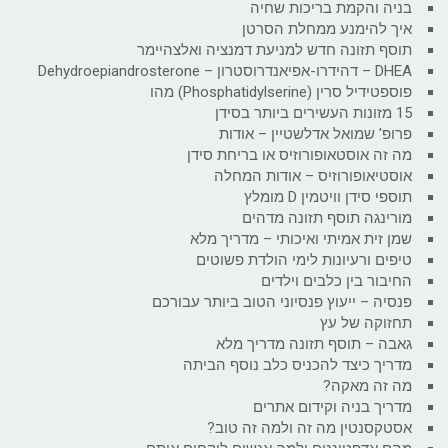
בניה והקמת בריכות שחיה
איך להימנע ממחלת הסרטן
תוסף תזונה חדש למניעת דמנציה ואלצהיימר
DHEA – דהידרו-אפיאנדרוסטרון – Dehydroepiandrosterone
פוספטידיל סרין (Phosphatidylserine) מהו
15 מזונות העשירים ביותר בסידן
פרופ' שמואל אדלשטיין – אודות
מה זה אוסטאופורוזיס או בריחת סידן
אוסטיאופורוזיס – אודות המחלה
תוספי סידן וויטמין D מומלץ
מורינגה תוסף תזונה מדהים
שמן זית אמיתי ואיכותי – מדריך מלא
טיפים ורעיונות לימי הולדת פשוטים
החיבור בין כלבים וילדים
פנסיה – ייעוץ פנסיוני הטוב ביותר עבורכם
תחזוקה של עץ
גאבה – תוסף תזונה מדריך מלא
מדריך כיצד להכניס כלב נוסף הביתה
מה זה מאקה?
מדריך בניה וקידום אתרים
אסטקסנטין מה זה ולמה זה טוב?