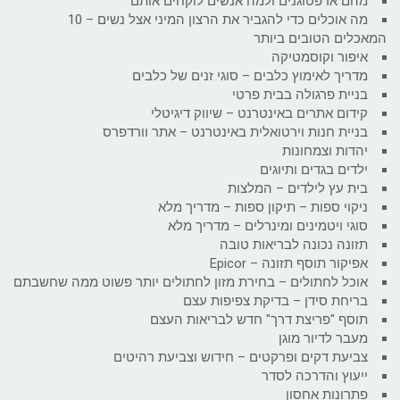
מהם אדפטוגנים ולמה אנשים לוקחים אותם
מה אוכלים כדי להגביר את הרצון המיני אצל נשים – 10
המאכלים הטובים ביותר
איפור וקוסמטיקה
מדריך לאימוץ כלבים – סוגי זנים של כלבים
בניית פרגולה בבית פרטי
קידום אתרים באינטרנט – שיווק דיגיטלי
בניית חנות וירטואלית באינטרנט – אתר וורדפרס
יהדות וצמחונות
ילדים בגדים ותיוגים
בית עץ לילדים – המלצות
ניקוי ספות – תיקון ספות – מדריך מלא
סוגי ויטמינים ומינרלים – מדריך מלא
תזונה נכונה לבריאות טובה
אפיקור תוסף תזונה – Epicor
אוכל לחתולים – בחירת מזון לחתולים יותר פשוט ממה שחשבתם
בריחת סידן – בדיקת צפיפות עצם
תוסף "פריצת דרך" חדש לבריאות העצם
מעבר לדיור מוגן
צביעת דקים ופרקטים – חידוש וצביעת רהיטים
ייעוץ והדרכה לסדר
פתרונות אחסון