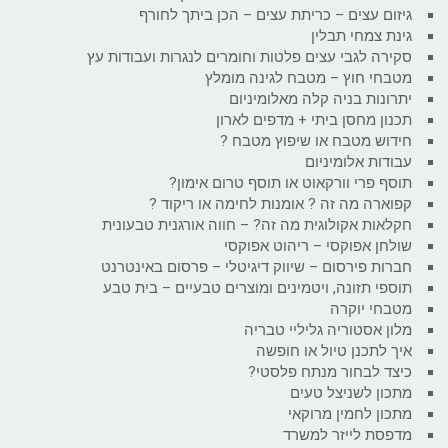
גיזום עצים – כריתת עצים – הכן ביתך לחורף
גינת צמחי תבלין
סקירה לגבי עצים פלטות וחומרים לנגרות ועבודות עץ
מטבחי חוץ – מטבח לגינה מומלץ
יתרונות בניה קלה מאלומיניום
תכנון מחסן ביתי + מדפים לארון
חידוש מטבח או שיפוץ מטבח ?
עבודות אלומיניום
תוסף פרי וורקאוט או תוסף טרום אימון?
קפוארה מה זה ? אומנות לחימה או ריקוד ?
חקלאות אקולוגית מה זה? – חווה אורגנית טבעונית
שולחן אפוקסי – ריהוט אפוקסי
חברות פירסום – שיווק דיגיטלי – פרסום באינטרנט
תוספי תזונה, ויטמינים ומוצרים טבעיים – בית טבע
מטבחי יוקרה
מלון אסטוריה גליליי טבריה
איך לתכנן טיול או חופשה
כיצד לבחור מנתח פלסטי?
מתכון לשניצל טעים
מתכון לחמין מרוקאי
מדפסת לייזר למשרד