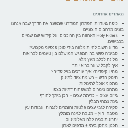
מאמרים אחרונים
כיפה גאודזית: הפתרון המודרני שמשנה את הדרך שבה אנחנו
בונים מרחבים חיצוניים
Holy Riders האחווה בין הרוכבים ועל קידוש שם שמיים
בכבישים.
מדוע חשוב להיות מלווה בידי סוכן פנסיוני מקצועי?
סביצ'ה סושי בר: המפגש המושלם בין טעמים לבריאות
מלונה לכלב מעץ מלא
איך לקבל שיער בריא יותר
מהי ויקיפדיה? איך עורכים בויקיפדיה?
תינוק חדש – רשימת ציוד לתינוק
מתכוני אוכל לתינוקות
מתחם צימרים למשפחות דתיות בצפון
גיזום עצים – כריתת עצים – הכן ביתך לחורף
גינת צמחי תבלין
סקירה לגבי עצים פלטות וחומרים לנגרות ועבודות עץ
מטבחי חוץ – מטבח לגינה מומלץ
יתרונות בניה קלה מאלומיניום
תכנון מחסן ביתי + מדפים לארון