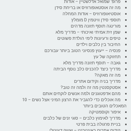
פרופ' שמואל אדלשטיין – אודות
מה זה אוסטאופורוזיס או בריחת סידן
אוסטיאופורוזיס – אודות המחלה
תוספי סידן וויטמין D מומלץ
מורינגה תוסף תזונה מדהים
שמן זית אמיתי ואיכותי – מדריך מלא
טיפים ורעיונות לימי הולדת פשוטים
החיבור בין כלבים וילדים
פנסיה – ייעוץ פנסיוני הטוב ביותר עבורכם
תחזוקה של עץ
גאבה – תוסף תזונה מדריך מלא
מדריך כיצד להכניס כלב נוסף הביתה
מה זה מאקה?
מדריך בניה וקידום אתרים
אסטקסנטין מה זה ולמה זה טוב?
מהם אדפטוגנים ולמה אנשים לוקחים אותם
מה אוכלים כדי להגביר את הרצון המיני אצל נשים – 10
המאכלים הטובים ביותר
איפור וקוסמטיקה
מדריך לאימוץ כלבים – סוגי זנים של כלבים
בניית פרגולה בבית פרטי
קידום אתרים באינטרנט – שיווק דיגיטלי