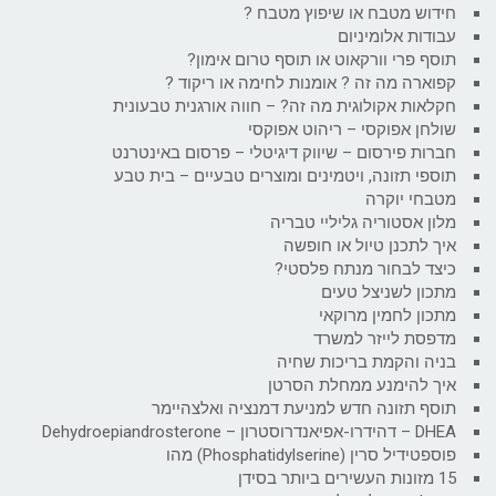
חידוש מטבח או שיפוץ מטבח ?
עבודות אלומיניום
תוסף פרי וורקאוט או תוסף טרום אימון?
קפוארה מה זה ? אומנות לחימה או ריקוד ?
חקלאות אקולוגית מה זה? – חווה אורגנית טבעונית
שולחן אפוקסי – ריהוט אפוקסי
חברות פירסום – שיווק דיגיטלי – פרסום באינטרנט
תוספי תזונה, ויטמינים ומוצרים טבעיים – בית טבע
מטבחי יוקרה
מלון אסטוריה גליליי טבריה
איך לתכנן טיול או חופשה
כיצד לבחור מנתח פלסטי?
מתכון לשניצל טעים
מתכון לחמין מרוקאי
מדפסת לייזר למשרד
בניה והקמת בריכות שחיה
איך להימנע ממחלת הסרטן
תוסף תזונה חדש למניעת דמנציה ואלצהיימר
DHEA – דהידרו-אפיאנדרוסטרון – Dehydroepiandrosterone
פוספטידיל סרין (Phosphatidylserine) מהו
15 מזונות העשירים ביותר בסידן