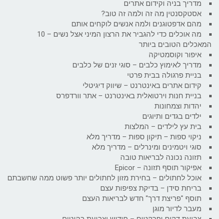
מדריך בניה וקידום אתרים
אסטקסנטין מה זה ולמה זה טוב?
מהם אדפטוגנים ולמה אנשים לוקחים אותם
מה אוכלים כדי להגביר את הרצון המיני אצל נשים – 10
המאכלים הטובים ביותר
איפור וקוסמטיקה
מדריך לאימוץ כלבים – סוגי זנים של כלבים
בניית פרגולה בבית פרטי
קידום אתרים באינטרנט – שיווק דיגיטלי
בניית חנות וירטואלית באינטרנט – אתר וורדפרס
יהדות וצמחונות
ילדים בגדים ותיוגים
בית עץ לילדים – המלצות
ניקוי ספות – תיקון ספות – מדריך מלא
סוגי ויטמינים ומינרלים – מדריך מלא
תזונה נכונה לבריאות טובה
אפיקור תוסף תזונה – Epicor
אוכל לחתולים – בחירת מזון לחתולים יותר פשוט ממה שחשבתם
בריחת סידן – בדיקת צפיפות עצם
תוסף "פריצת דרך" חדש לבריאות העצם
מעבר לדיור מוגן
צביעת דקים ופרקטים – חידוש וצביעת רהיטים