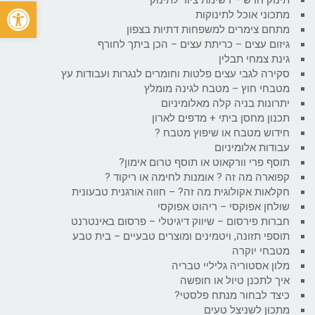
פתח
מתכוני אוכל לתינוקות
מתחם צימרים למשפחות דתיות בצפון
גיזום עצים – כריתת עצים – הכן ביתך לחורף
גינת צמחי תבלין
סקירה לגבי עצים פלטות וחומרים לנגרות ועבודות עץ
מטבחי חוץ – מטבח לגינה מומלץ
יתרונות בניה קלה מאלומיניום
תכנון מחסן ביתי + מדפים לארון
חידוש מטבח או שיפוץ מטבח ?
עבודות אלומיניום
תוסף פרי וורקאוט או תוסף טרום אימון?
קפוארה מה זה ? אומנות לחימה או ריקוד ?
חקלאות אקולוגית מה זה? – חווה אורגנית טבעונית
שולחן אפוקסי – ריהוט אפוקסי
חברות פירסום – שיווק דיגיטלי – פרסום באינטרנט
תוספי תזונה, ויטמינים ומוצרים טבעיים – בית טבע
מטבחי יוקרה
מלון אסטוריה גליליי טבריה
איך לתכנן טיול או חופשה
כיצד לבחור מנתח פלסטי?
מתכון לשניצל טעים