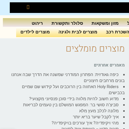
מזון ומשקאות
סלולר ותקשורת
ריהוט
שכרת רכב
מוצרים לבית ולגינה
מוצרים לילדים
מוצרים מומלצים
מאמרים אחרונים
כיפה גאודזית: הפתרון המודרני שמשנה את הדרך שבה אנחנו
בונים מרחבים חיצוניים
Holy Riders האחווה בין הרוכבים ועל קידוש שם שמיים
בכבישים.
מדוע חשוב להיות מלווה בידי סוכן פנסיוני מקצועי?
סביצ'ה סושי בר: המפגש המושלם בין טעמים לבריאות
מלונה לכלב מעץ מלא
איך לקבל שיער בריא יותר
מהי ויקיפדיה? איך עורכים בויקיפדיה?
תינוק חדש – רשימת ציוד לתינוק