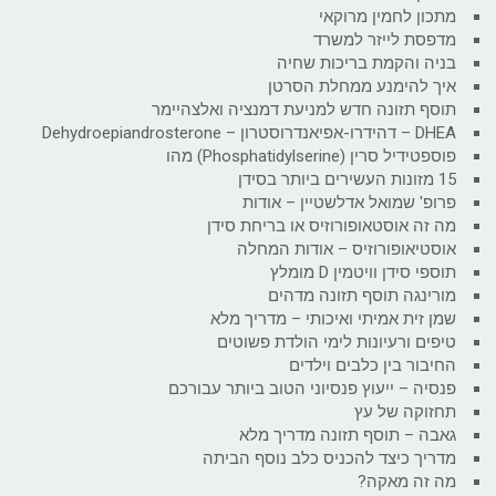
מתכון לחמין מרוקאי
מדפסת לייזר למשרד
בניה והקמת בריכות שחיה
איך להימנע ממחלת הסרטן
תוסף תזונה חדש למניעת דמנציה ואלצהיימר
DHEA – דהידרו-אפיאנדרוסטרון – Dehydroepiandrosterone
פוספטידיל סרין (Phosphatidylserine) מהו
15 מזונות העשירים ביותר בסידן
פרופ' שמואל אדלשטיין – אודות
מה זה אוסטאופורוזיס או בריחת סידן
אוסטיאופורוזיס – אודות המחלה
תוספי סידן וויטמין D מומלץ
מורינגה תוסף תזונה מדהים
שמן זית אמיתי ואיכותי – מדריך מלא
טיפים ורעיונות לימי הולדת פשוטים
החיבור בין כלבים וילדים
פנסיה – ייעוץ פנסיוני הטוב ביותר עבורכם
תחזוקה של עץ
גאבה – תוסף תזונה מדריך מלא
מדריך כיצד להכניס כלב נוסף הביתה
מה זה מאקה?