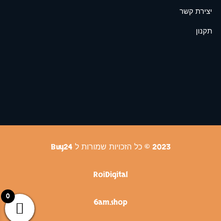
יצירת קשר
תקנון
2023 © כל הזכויות שמורות ל Buy24
RoiDigital
0
6am.shop