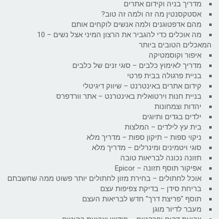
מדריך בניה וקידום אתרים
אסטקסנטין מה זה ולמה זה טוב?
מהם אדפטוגנים ולמה אנשים לוקחים אותם
מה אוכלים כדי להגביר את הרצון המיני אצל נשים – 10
המאכלים הטובים ביותר
איפור וקוסמטיקה
מדריך לאימוץ כלבים – סוגי זנים של כלבים
בניית פרגולה בבית פרטי
קידום אתרים באינטרנט – שיווק דיגיטלי
בניית חנות וירטואלית באינטרנט – אתר וורדפרס
יהדות וצמחונות
ילדים בגדים ותיוגים
בית עץ לילדים – המלצות
ניקוי ספות – תיקון ספות – מדריך מלא
סוגי ויטמינים ומינרלים – מדריך מלא
תזונה נכונה לבריאות טובה
אפיקור תוסף תזונה – Epicor
אוכל לחתולים – בחירת מזון לחתולים יותר פשוט ממה שחשבתם
בריחת סידן – בדיקת צפיפות עצם
תוסף "פריצת דרך" חדש לבריאות העצם
מעבר לדיור מוגן