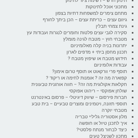
תינוק חדש – רשימת ציוד לתינוק
מתכוני אוכל לתינוקות
מתחם צימרים למשפחות דתיות בצפון
גיזום עצים – כריתת עצים – הכן ביתך לחורף
גינת צמחי תבלין
סקירה לגבי עצים פלטות וחומרים לנגרות ועבודות עץ
מטבחי חוץ – מטבח לגינה מומלץ
יתרונות בניה קלה מאלומיניום
תכנון מחסן ביתי + מדפים לארון
חידוש מטבח או שיפוץ מטבח ?
עבודות אלומיניום
תוסף פרי וורקאוט או תוסף טרום אימון?
קפוארה מה זה ? אומנות לחימה או ריקוד ?
חקלאות אקולוגית מה זה? – חווה אורגנית טבעונית
שולחן אפוקסי – ריהוט אפוקסי
חברות פירסום – שיווק דיגיטלי – פרסום באינטרנט
תוספי תזונה, ויטמינים ומוצרים טבעיים – בית טבע
מטבחי יוקרה
מלון אסטוריה גליליי טבריה
איך לתכנן טיול או חופשה
כיצד לבחור מנתח פלסטי?
מתכון לשניצל טעים