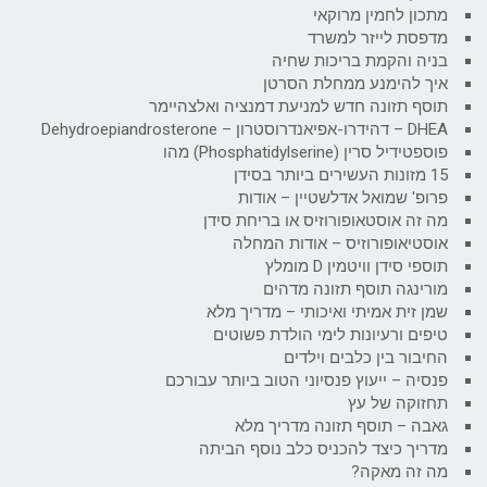
מתכון לחמין מרוקאי
מדפסת לייזר למשרד
בניה והקמת בריכות שחיה
איך להימנע ממחלת הסרטן
תוסף תזונה חדש למניעת דמנציה ואלצהיימר
DHEA – דהידרו-אפיאנדרוסטרון – Dehydroepiandrosterone
פוספטידיל סרין (Phosphatidylserine) מהו
15 מזונות העשירים ביותר בסידן
פרופ' שמואל אדלשטיין – אודות
מה זה אוסטאופורוזיס או בריחת סידן
אוסטיאופורוזיס – אודות המחלה
תוספי סידן וויטמין D מומלץ
מורינגה תוסף תזונה מדהים
שמן זית אמיתי ואיכותי – מדריך מלא
טיפים ורעיונות לימי הולדת פשוטים
החיבור בין כלבים וילדים
פנסיה – ייעוץ פנסיוני הטוב ביותר עבורכם
תחזוקה של עץ
גאבה – תוסף תזונה מדריך מלא
מדריך כיצד להכניס כלב נוסף הביתה
מה זה מאקה?