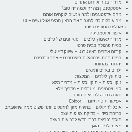
מדריך בניה וקידום אתרים
אסטקסנטין מה זה ולמה זה טוב?
מהם אדפטוגנים ולמה אנשים לוקחים אותם
מה אוכלים כדי להגביר את הרצון המיני אצל נשים – 10
המאכלים הטובים ביותר
איפור וקוסמטיקה
מדריך לאימוץ כלבים – סוגי זנים של כלבים
בניית פרגולה בבית פרטי
קידום אתרים באינטרנט – שיווק דיגיטלי
בניית חנות וירטואלית באינטרנט – אתר וורדפרס
יהדות וצמחונות
ילדים בגדים ותיוגים
בית עץ לילדים – המלצות
ניקוי ספות – תיקון ספות – מדריך מלא
סוגי ויטמינים ומינרלים – מדריך מלא
תזונה נכונה לבריאות טובה
אפיקור תוסף תזונה – Epicor
אוכל לחתולים – בחירת מזון לחתולים יותר פשוט ממה שחשבתם
בריחת סידן – בדיקת צפיפות עצם
תוסף "פריצת דרך" חדש לבריאות העצם
מעבר לדיור מוגן
צביעת דקים ופרקטים – חידוש וצביעת רהיטים