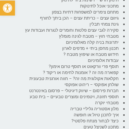
פתח
מתכוני אוכל לתינוקות
מתחם צימרים למשפחות דתיות בצפון
גיזום עצים – כריתת עצים – הכן ביתך לחורף
גינת צמחי תבלין
סקירה לגבי עצים פלטות וחומרים לנגרות ועבודות עץ
מטבחי חוץ – מטבח לגינה מומלץ
יתרונות בניה קלה מאלומיניום
תכנון מחסן ביתי + מדפים לארון
חידוש מטבח או שיפוץ מטבח ?
עבודות אלומיניום
תוסף פרי וורקאוט או תוסף טרום אימון?
קפוארה מה זה ? אומנות לחימה או ריקוד ?
חקלאות אקולוגית מה זה? – חווה אורגנית טבעונית
שולחן אפוקסי – ריהוט אפוקסי
חברות פירסום – שיווק דיגיטלי – פרסום באינטרנט
תוספי תזונה, ויטמינים ומוצרים טבעיים – בית טבע
מטבחי יוקרה
מלון אסטוריה גליליי טבריה
איך לתכנן טיול או חופשה
כיצד לבחור מנתח פלסטי?
מתכון לשניצל טעים