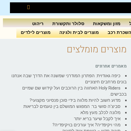
מזון ומשקאות
סלולר ותקשורת
ריהוט
שכרת רכב
מוצרים לבית ולגינה
מוצרים לילדים
מוצרים מומלצים
מאמרים אחרונים
כיפה גאודזית: הפתרון המודרני שמשנה את הדרך שבה אנחנו
בונים מרחבים חיצוניים
Holy Riders האחווה בין הרוכבים ועל קידוש שם שמיים
בכבישים.
מדוע חשוב להיות מלווה בידי סוכן פנסיוני מקצועי?
סביצ'ה סושי בר: המפגש המושלם בין טעמים לבריאות
מלונה לכלב מעץ מלא
איך לקבל שיער בריא יותר
מהי ויקיפדיה? איך עורכים בויקיפדיה?
תינוק חדש – רשימת ציוד לתינוק