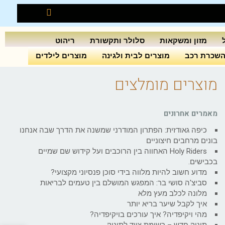
מזון ומשקאות
סלולר ותקשורת
ריהוט
שכרת רכב
מוצרים לבית ולגינה
מוצרים לילדים
מוצרים מומלצים
מאמרים אחרונים
כיפה גאודזית: הפתרון המודרני שמשנה את הדרך שבה אנחנו
בונים מרחבים חיצוניים
Holy Riders האחווה בין הרוכבים ועל קידוש שם שמיים
בכבישים.
מדוע חשוב להיות מלווה בידי סוכן פנסיוני מקצועי?
סביצ'ה סושי בר: המפגש המושלם בין טעמים לבריאות
מלונה לכלב מעץ מלא
איך לקבל שיער בריא יותר
מהי ויקיפדיה? איך עורכים בויקיפדיה?
תינוק חדש – רשימת ציוד לתינוק