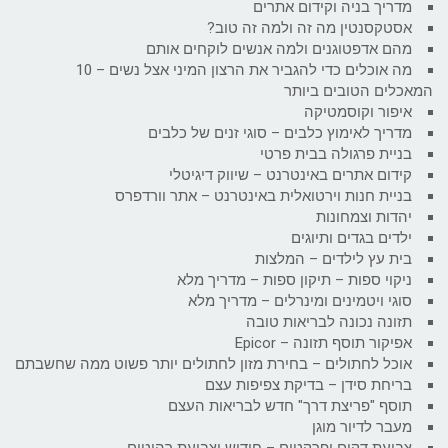
מדריך בניה וקידום אתרים
אסטקסנטין מה זה ולמה זה טוב?
מהם אדפטוגנים ולמה אנשים לוקחים אותם
מה אוכלים כדי להגביר את הרצון המיני אצל נשים – 10
המאכלים הטובים ביותר
איפור וקוסמטיקה
מדריך לאימוץ כלבים – סוגי זנים של כלבים
בניית פרגולה בבית פרטי
קידום אתרים באינטרנט – שיווק דיגיטלי
בניית חנות וירטואלית באינטרנט – אתר וורדפרס
יהדות וצמחונות
ילדים בגדים ותיוגים
בית עץ לילדים – המלצות
ניקוי ספות – תיקון ספות – מדריך מלא
סוגי ויטמינים ומינרלים – מדריך מלא
תזונה נכונה לבריאות טובה
אפיקור תוסף תזונה – Epicor
אוכל לחתולים – בחירת מזון לחתולים יותר פשוט ממה שחשבתם
בריחת סידן – בדיקת צפיפות עצם
תוסף "פריצת דרך" חדש לבריאות העצם
מעבר לדיור מוגן
צביעת דקים ופרקטים – חידוש וצביעת רהיטים