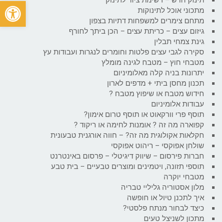
פתח
מתכוני אוכל לתינוקות
מתחם צימרים למשפחות דתיות בצפון
גיזום עצים – כריתת עצים – הכן ביתך לחורף
גינת צמחי תבלין
סקירה לגבי עצים פלטות וחומרים לנגרות ועבודות עץ
מטבחי חוץ – מטבח לגינה מומלץ
יתרונות בניה קלה מאלומיניום
תכנון מחסן ביתי + מדפים לארון
חידוש מטבח או שיפוץ מטבח ?
עבודות אלומיניום
תוסף פרי וורקאוט או תוסף טרום אימון?
קפוארה מה זה ? אומנות לחימה או ריקוד ?
חקלאות אקולוגית מה זה? – חווה אורגנית טבעונית
שולחן אפוקסי – ריהוט אפוקסי
חברות פירסום – שיווק דיגיטלי – פרסום באינטרנט
תוספי תזונה, ויטמינים ומוצרים טבעיים – בית טבע
מטבחי יוקרה
מלון אסטוריה גליליי טבריה
איך לתכנן טיול או חופשה
כיצד לבחור מנתח פלסטי?
מתכון לשניצל טעים