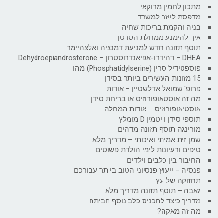
מתכון לחמין מרוקאי
מדפסת לייזר למשרד
בניה והקמת בריכות שחיה
איך להימנע ממחלת הסרטן
תוסף תזונה חדש למניעת דמנציה ואלצהיימר
DHEA – דהידרו-אפיאנדרוסטרון – Dehydroepiandrosterone
פוספטידיל סרין (Phosphatidylserine) מהו
15 מזונות העשירים ביותר בסידן
פרופ' שמואל אדלשטיין – אודות
מה זה אוסטאופורוזיס או בריחת סידן
אוסטיאופורוזיס – אודות המחלה
תוספי סידן וויטמין D מומלץ
מורינגה תוסף תזונה מדהים
שמן זית אמיתי ואיכותי – מדריך מלא
טיפים ורעיונות לימי הולדת פשוטים
החיבור בין כלבים וילדים
פנסיה – ייעוץ פנסיוני הטוב ביותר עבורכם
תחזוקה של עץ
גאבה – תוסף תזונה מדריך מלא
מדריך כיצד להכניס כלב נוסף הביתה
מה זה מאקה?