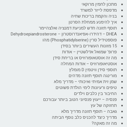
מתכון לחמין מרוקאי
מדפסת לייזר למשרד
בניה והקמת בריכות שחיה
איך להימנע ממחלת הסרטן
תוסף תזונה חדש למניעת דמנציה ואלצהיימר
DHEA – דהידרו-אפיאנדרוסטרון – Dehydroepiandrosterone
פוספטידיל סרין (Phosphatidylserine) מהו
15 מזונות העשירים ביותר בסידן
פרופ' שמואל אדלשטיין – אודות
מה זה אוסטאופורוזיס או בריחת סידן
אוסטיאופורוזיס – אודות המחלה
תוספי סידן וויטמין D מומלץ
מורינגה תוסף תזונה מדהים
שמן זית אמיתי ואיכותי – מדריך מלא
טיפים ורעיונות לימי הולדת פשוטים
החיבור בין כלבים וילדים
פנסיה – ייעוץ פנסיוני הטוב ביותר עבורכם
תחזוקה של עץ
גאבה – תוסף תזונה מדריך מלא
מדריך כיצד להכניס כלב נוסף הביתה
מה זה מאקה?