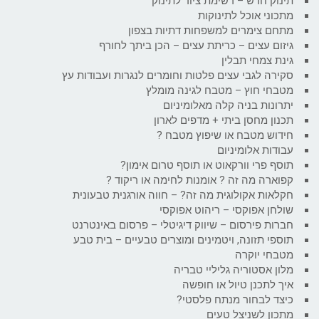
תינוק חדש – רשימת ציוד לתינוק
מתכוני אוכל לתינוקות
מתחם צימרים למשפחות דתיות בצפון
גיזום עצים – כריתת עצים – הכן ביתך לחורף
גינת צמחי תבלין
סקירה לגבי עצים פלטות וחומרים לנגרות ועבודות עץ
מטבחי חוץ – מטבח לגינה מומלץ
יתרונות בניה קלה מאלומיניום
תכנון מחסן ביתי + מדפים לארון
חידוש מטבח או שיפוץ מטבח ?
עבודות אלומיניום
תוסף פרי וורקאוט או תוסף טרום אימון?
קפוארה מה זה ? אומנות לחימה או ריקוד ?
חקלאות אקולוגית מה זה? – חווה אורגנית טבעונית
שולחן אפוקסי – ריהוט אפוקסי
חברות פירסום – שיווק דיגיטלי – פרסום באינטרנט
תוספי תזונה, ויטמינים ומוצרים טבעיים – בית טבע
מטבחי יוקרה
מלון אסטוריה גליליי טבריה
איך לתכנן טיול או חופשה
כיצד לבחור מנתח פלסטי?
מתכון לשניצל טעים