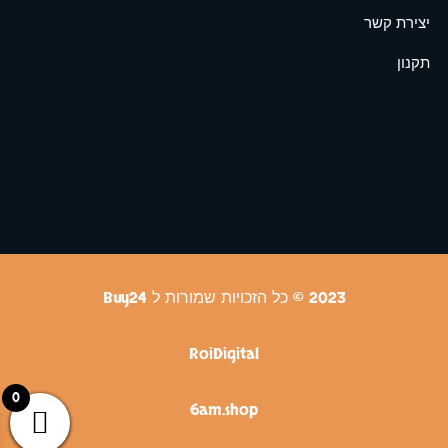
יצירת קשר
תקנון
2023 © כל הזכויות שמורות ל Buy24
RoiDigital
0
6am.shop