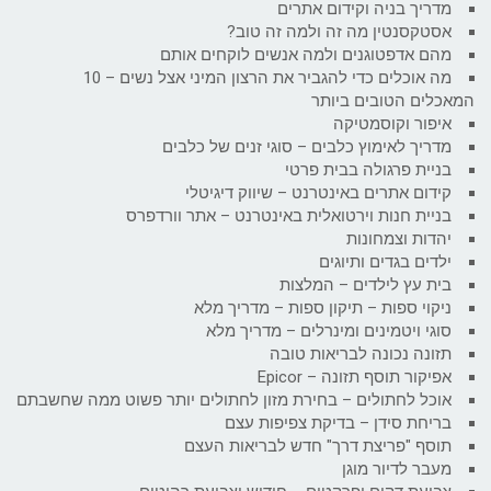
מדריך בניה וקידום אתרים
אסטקסנטין מה זה ולמה זה טוב?
מהם אדפטוגנים ולמה אנשים לוקחים אותם
מה אוכלים כדי להגביר את הרצון המיני אצל נשים – 10
המאכלים הטובים ביותר
איפור וקוסמטיקה
מדריך לאימוץ כלבים – סוגי זנים של כלבים
בניית פרגולה בבית פרטי
קידום אתרים באינטרנט – שיווק דיגיטלי
בניית חנות וירטואלית באינטרנט – אתר וורדפרס
יהדות וצמחונות
ילדים בגדים ותיוגים
בית עץ לילדים – המלצות
ניקוי ספות – תיקון ספות – מדריך מלא
סוגי ויטמינים ומינרלים – מדריך מלא
תזונה נכונה לבריאות טובה
אפיקור תוסף תזונה – Epicor
אוכל לחתולים – בחירת מזון לחתולים יותר פשוט ממה שחשבתם
בריחת סידן – בדיקת צפיפות עצם
תוסף "פריצת דרך" חדש לבריאות העצם
מעבר לדיור מוגן