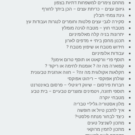
מתחם צימרים למשפחות דתיות בצפון
גיזום עצים – כריתת עצים – הכן ביתך לחורף
גינת צמחי תבלין
סקירה לגבי עצים פלטות וחומרים לנגרות ועבודות עץ
מטבחי חוץ – מטבח לגינה מומלץ
יתרונות בניה קלה מאלומיניום
תכנון מחסן ביתי + מדפים לארון
חידוש מטבח או שיפוץ מטבח ?
עבודות אלומיניום
תוסף פרי וורקאוט או תוסף טרום אימון?
קפוארה מה זה ? אומנות לחימה או ריקוד ?
חקלאות אקולוגית מה זה? – חווה אורגנית טבעונית
שולחן אפוקסי – ריהוט אפוקסי
חברות פירסום – שיווק דיגיטלי – פרסום באינטרנט
תוספי תזונה, ויטמינים ומוצרים טבעיים – בית טבע
מטבחי יוקרה
מלון אסטוריה גליליי טבריה
איך לתכנן טיול או חופשה
כיצד לבחור מנתח פלסטי?
מתכון לשניצל טעים
מתכון לחמין מרוקאי