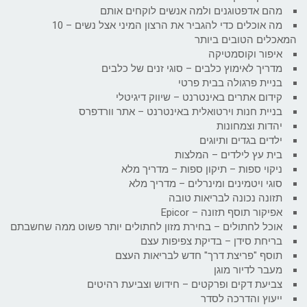
מהם אדפטוגנים ולמה אנשים לוקחים אותם
מה אוכלים כדי להגביר את הרצון המיני אצל נשים – 10
המאכלים הטובים ביותר
איפור וקוסמטיקה
מדריך לאימוץ כלבים – סוגי זנים של כלבים
בניית פרגולה בבית פרטי
קידום אתרים באינטרנט – שיווק דיגיטלי
בניית חנות וירטואלית באינטרנט – אתר וורדפרס
יהדות וצמחונות
ילדים בגדים ותיוגים
בית עץ לילדים – המלצות
ניקוי ספות – תיקון ספות – מדריך מלא
סוגי ויטמינים ומינרלים – מדריך מלא
תזונה נכונה לבריאות טובה
אפיקור תוסף תזונה – Epicor
אוכל לחתולים – בחירת מזון לחתולים יותר פשוט ממה שחשבתם
בריחת סידן – בדיקת צפיפות עצם
תוסף "פריצת דרך" חדש לבריאות העצם
מעבר לדיור מוגן
צביעת דקים ופרקטים – חידוש וצביעת רהיטים
ייעוץ והדרכה לסדר