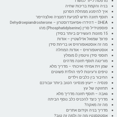
מדפסת לייזר למשרד
בניה והקמת בריכות שחיה
איך להימנע ממחלת הסרטן
תוסף תזונה חדש למניעת דמנציה ואלצהיימר
DHEA – דהידרו-אפיאנדרוסטרון – Dehydroepiandrosterone
פוספטידיל סרין (Phosphatidylserine) מהו
15 מזונות העשירים ביותר בסידן
פרופ' שמואל אדלשטיין – אודות
מה זה אוסטאופורוזיס או בריחת סידן
אוסטיאופורוזיס – אודות המחלה
תוספי סידן וויטמין D מומלץ
מורינגה תוסף תזונה מדהים
שמן זית אמיתי ואיכותי – מדריך מלא
טיפים ורעיונות לימי הולדת פשוטים
החיבור בין כלבים וילדים
פנסיה – ייעוץ פנסיוני הטוב ביותר עבורכם
תחזוקה של עץ
גאבה – תוסף תזונה מדריך מלא
מדריך כיצד להכניס כלב נוסף הביתה
מה זה מאקה?
מדריך בניה וקידום אתרים
אסטקסנטין מה זה ולמה זה טוב?