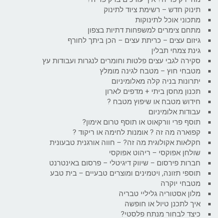
תינוק חדש – רשימת ציוד לתינוק
מתכוני אוכל לתינוקות
מתחם צימרים למשפחות דתיות בצפון
גיזום עצים – כריתת עצים – הכן ביתך לחורף
גינת צמחי תבלין
סקירה לגבי עצים פלטות וחומרים לנגרות ועבודות עץ
מטבחי חוץ – מטבח לגינה מומלץ
יתרונות בניה קלה מאלומיניום
תכנון מחסן ביתי + מדפים לארון
חידוש מטבח או שיפוץ מטבח ?
עבודות אלומיניום
תוסף פרי וורקאוט או תוסף טרום אימון?
קפוארה מה זה ? אומנות לחימה או ריקוד ?
חקלאות אקולוגית מה זה? – חווה אורגנית טבעונית
שולחן אפוקסי – ריהוט אפוקסי
חברות פירסום – שיווק דיגיטלי – פרסום באינטרנט
תוספי תזונה, ויטמינים ומוצרים טבעיים – בית טבע
מטבחי יוקרה
מלון אסטוריה גליליי טבריה
איך לתכנן טיול או חופשה
כיצד לבחור מנתח פלסטי?