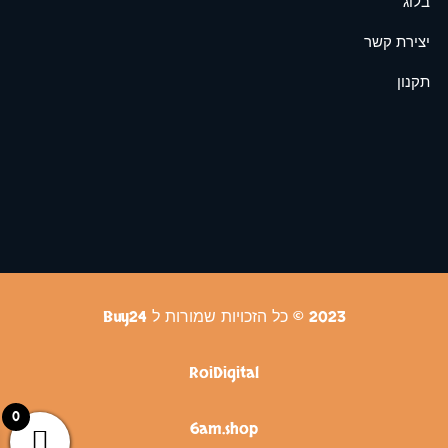
בלוג
יצירת קשר
תקנון
2023 © כל הזכויות שמורות ל Buy24
RoiDigital
0
6am.shop