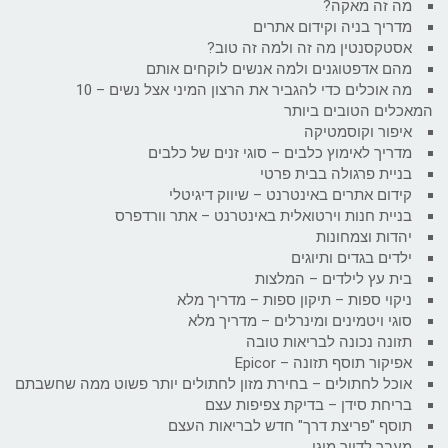
מה זה מאקה?
מדריך בניה וקידום אתרים
אסטקסנטין מה זה ולמה זה טוב?
מהם אדפטוגנים ולמה אנשים לוקחים אותם
מה אוכלים כדי להגביר את הרצון המיני אצל נשים – 10
המאכלים הטובים ביותר
איפור וקוסמטיקה
מדריך לאימוץ כלבים – סוגי זנים של כלבים
בניית פרגולה בבית פרטי
קידום אתרים באינטרנט – שיווק דיגיטלי
בניית חנות וירטואלית באינטרנט – אתר וורדפרס
יהדות וצמחונות
ילדים בגדים ותיוגים
בית עץ לילדים – המלצות
ניקוי ספות – תיקון ספות – מדריך מלא
סוגי ויטמינים ומינרלים – מדריך מלא
תזונה נכונה לבריאות טובה
אפיקור תוסף תזונה – Epicor
אוכל לחתולים – בחירת מזון לחתולים יותר פשוט ממה שחשבתם
בריחת סידן – בדיקת צפיפות עצם
תוסף "פריצת דרך" חדש לבריאות העצם
מעבר לדיור מוגן