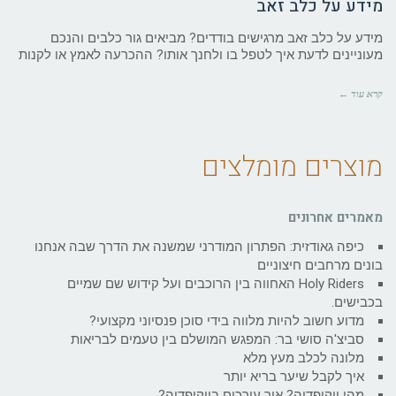
מידע על כלב זאב
מידע על כלב זאב מרגישים בודדים? מביאים גור כלבים והנכם
מעוניינים לדעת איך לטפל בו ולחנך אותו? ההכרעה לאמץ או לקנות
קרא עוד ←
מוצרים מומלצים
מאמרים אחרונים
כיפה גאודזית: הפתרון המודרני שמשנה את הדרך שבה אנחנו
בונים מרחבים חיצוניים
Holy Riders האחווה בין הרוכבים ועל קידוש שם שמיים
בכבישים.
מדוע חשוב להיות מלווה בידי סוכן פנסיוני מקצועי?
סביצ'ה סושי בר: המפגש המושלם בין טעמים לבריאות
מלונה לכלב מעץ מלא
איך לקבל שיער בריא יותר
מהי ויקיפדיה? איך עורכים בויקיפדיה?