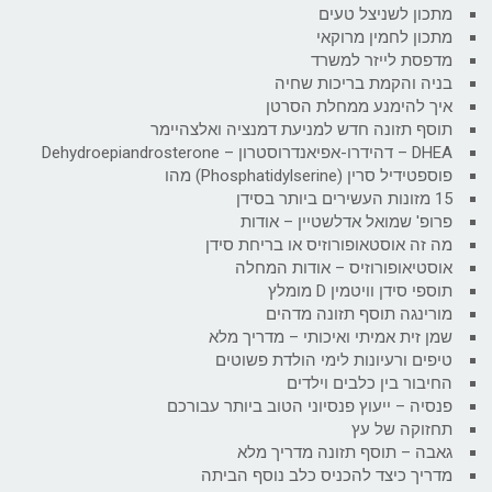
מתכון לשניצל טעים
מתכון לחמין מרוקאי
מדפסת לייזר למשרד
בניה והקמת בריכות שחיה
איך להימנע ממחלת הסרטן
תוסף תזונה חדש למניעת דמנציה ואלצהיימר
DHEA – דהידרו-אפיאנדרוסטרון – Dehydroepiandrosterone
פוספטידיל סרין (Phosphatidylserine) מהו
15 מזונות העשירים ביותר בסידן
פרופ' שמואל אדלשטיין – אודות
מה זה אוסטאופורוזיס או בריחת סידן
אוסטיאופורוזיס – אודות המחלה
תוספי סידן וויטמין D מומלץ
מורינגה תוסף תזונה מדהים
שמן זית אמיתי ואיכותי – מדריך מלא
טיפים ורעיונות לימי הולדת פשוטים
החיבור בין כלבים וילדים
פנסיה – ייעוץ פנסיוני הטוב ביותר עבורכם
תחזוקה של עץ
גאבה – תוסף תזונה מדריך מלא
מדריך כיצד להכניס כלב נוסף הביתה