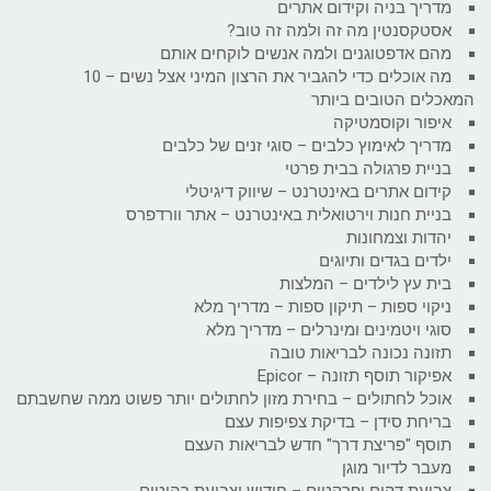
מדריך בניה וקידום אתרים
אסטקסנטין מה זה ולמה זה טוב?
מהם אדפטוגנים ולמה אנשים לוקחים אותם
מה אוכלים כדי להגביר את הרצון המיני אצל נשים – 10
המאכלים הטובים ביותר
איפור וקוסמטיקה
מדריך לאימוץ כלבים – סוגי זנים של כלבים
בניית פרגולה בבית פרטי
קידום אתרים באינטרנט – שיווק דיגיטלי
בניית חנות וירטואלית באינטרנט – אתר וורדפרס
יהדות וצמחונות
ילדים בגדים ותיוגים
בית עץ לילדים – המלצות
ניקוי ספות – תיקון ספות – מדריך מלא
סוגי ויטמינים ומינרלים – מדריך מלא
תזונה נכונה לבריאות טובה
אפיקור תוסף תזונה – Epicor
אוכל לחתולים – בחירת מזון לחתולים יותר פשוט ממה שחשבתם
בריחת סידן – בדיקת צפיפות עצם
תוסף "פריצת דרך" חדש לבריאות העצם
מעבר לדיור מוגן
צביעת דקים ופרקטים – חידוש וצביעת רהיטים