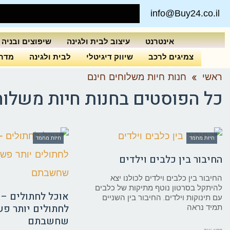
info@Buy24.co.il
אינטרנט
עיצוב לבית ולגינה
שיפוצים ובניה
צמיגים לרכב
שיווק דיגיטלי
לבית ולגינה
מדרי
ראשי
»
חנות חיות משלוחים חינם
כל הפוסטים ב
חנות חיות משלוח
חיות מחמד
חיות מחמד
החיבור בין כלבים וילדים
החיבור בין כלבים וילדים לכולנו יצא
להיתקל בסרטון נוטף מתיקות של כלבים
אוכל לחתולים – 
עם תינוקות וילדים. החיבור בין השניים
לחתולים יותר פש
תמיד נראה
שחשבתם
קרא עוד ←