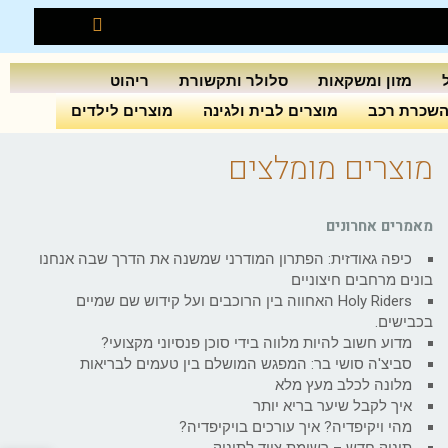
מזון ומשקאות
סלולר ותקשורת
ריהוט
שכרת רכב
מוצרים לבית ולגינה
מוצרים לילדים
מוצרים מומלצים
מאמרים אחרונים
כיפה גאודזית: הפתרון המודרני שמשנה את הדרך שבה אנחנו
בונים מרחבים חיצוניים
Holy Riders האחווה בין הרוכבים ועל קידוש שם שמיים
בכבישים.
מדוע חשוב להיות מלווה בידי סוכן פנסיוני מקצועי?
סביצ'ה סושי בר: המפגש המושלם בין טעמים לבריאות
מלונה לכלב מעץ מלא
איך לקבל שיער בריא יותר
מהי ויקיפדיה? איך עורכים בויקיפדיה?
תינוק חדש – רשימת ציוד לתינוק