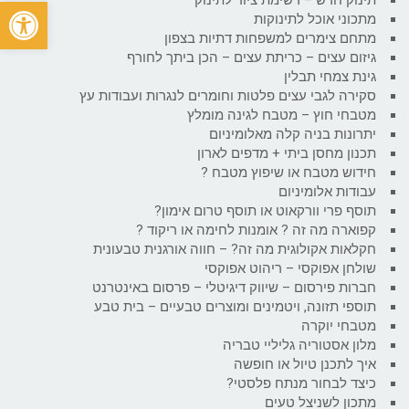
פתח
מתכוני אוכל לתינוקות
מתחם צימרים למשפחות דתיות בצפון
גיזום עצים – כריתת עצים – הכן ביתך לחורף
גינת צמחי תבלין
סקירה לגבי עצים פלטות וחומרים לנגרות ועבודות עץ
מטבחי חוץ – מטבח לגינה מומלץ
יתרונות בניה קלה מאלומיניום
תכנון מחסן ביתי + מדפים לארון
חידוש מטבח או שיפוץ מטבח ?
עבודות אלומיניום
תוסף פרי וורקאוט או תוסף טרום אימון?
קפוארה מה זה ? אומנות לחימה או ריקוד ?
חקלאות אקולוגית מה זה? – חווה אורגנית טבעונית
שולחן אפוקסי – ריהוט אפוקסי
חברות פירסום – שיווק דיגיטלי – פרסום באינטרנט
תוספי תזונה, ויטמינים ומוצרים טבעיים – בית טבע
מטבחי יוקרה
מלון אסטוריה גליליי טבריה
איך לתכנן טיול או חופשה
כיצד לבחור מנתח פלסטי?
מתכון לשניצל טעים