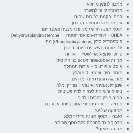
מתכון לחמין מרוקאי
מדפסת לייזר למשרד
בניה והקמת בריכות שחיה
איך להימנע ממחלת הסרטן
תוסף תזונה חדש למניעת דמנציה ואלצהיימר
DHEA – דהידרו-אפיאנדרוסטרון – Dehydroepiandrosterone
פוספטידיל סרין (Phosphatidylserine) מהו
15 מזונות העשירים ביותר בסידן
פרופ' שמואל אדלשטיין – אודות
מה זה אוסטאופורוזיס או בריחת סידן
אוסטיאופורוזיס – אודות המחלה
תוספי סידן וויטמין D מומלץ
מורינגה תוסף תזונה מדהים
שמן זית אמיתי ואיכותי – מדריך מלא
טיפים ורעיונות לימי הולדת פשוטים
החיבור בין כלבים וילדים
פנסיה – ייעוץ פנסיוני הטוב ביותר עבורכם
תחזוקה של עץ
גאבה – תוסף תזונה מדריך מלא
מדריך כיצד להכניס כלב נוסף הביתה
מה זה מאקה?