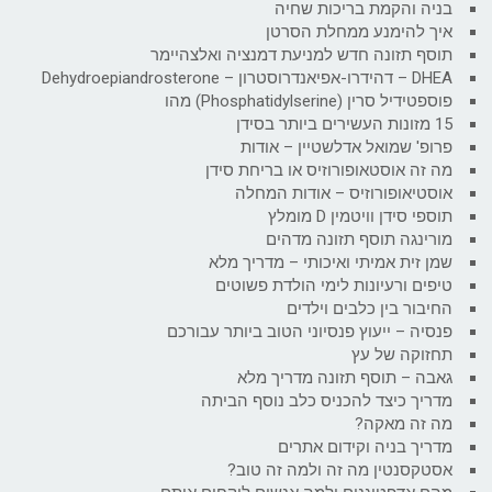
בניה והקמת בריכות שחיה
איך להימנע ממחלת הסרטן
תוסף תזונה חדש למניעת דמנציה ואלצהיימר
DHEA – דהידרו-אפיאנדרוסטרון – Dehydroepiandrosterone
פוספטידיל סרין (Phosphatidylserine) מהו
15 מזונות העשירים ביותר בסידן
פרופ' שמואל אדלשטיין – אודות
מה זה אוסטאופורוזיס או בריחת סידן
אוסטיאופורוזיס – אודות המחלה
תוספי סידן וויטמין D מומלץ
מורינגה תוסף תזונה מדהים
שמן זית אמיתי ואיכותי – מדריך מלא
טיפים ורעיונות לימי הולדת פשוטים
החיבור בין כלבים וילדים
פנסיה – ייעוץ פנסיוני הטוב ביותר עבורכם
תחזוקה של עץ
גאבה – תוסף תזונה מדריך מלא
מדריך כיצד להכניס כלב נוסף הביתה
מה זה מאקה?
מדריך בניה וקידום אתרים
אסטקסנטין מה זה ולמה זה טוב?