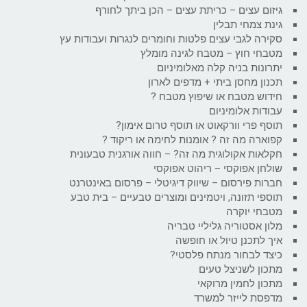
גיזום עצים – כריתת עצים – הכן ביתך לחורף
גינת צמחי תבלין
סקירה לגבי עצים פלטות וחומרים לנגרות ועבודות עץ
מטבחי חוץ – מטבח לגינה מומלץ
יתרונות בניה קלה מאלומיניום
תכנון מחסן ביתי + מדפים לארון
חידוש מטבח או שיפוץ מטבח ?
עבודות אלומיניום
תוסף פרי וורקאוט או תוסף טרום אימון?
קפוארה מה זה ? אומנות לחימה או ריקוד ?
חקלאות אקולוגית מה זה? – חווה אורגנית טבעונית
שולחן אפוקסי – ריהוט אפוקסי
חברות פירסום – שיווק דיגיטלי – פרסום באינטרנט
תוספי תזונה, ויטמינים ומוצרים טבעיים – בית טבע
מטבחי יוקרה
מלון אסטוריה גליליי טבריה
איך לתכנן טיול או חופשה
כיצד לבחור מנתח פלסטי?
מתכון לשניצל טעים
מתכון לחמין מרוקאי
מדפסת לייזר למשרד