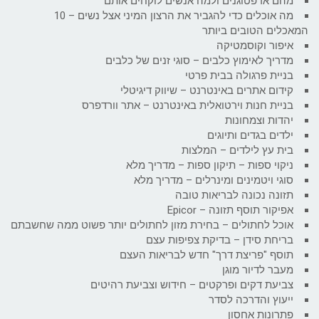
מהם אדפטוגנים ולמה אנשים לוקחים אותם
מה אוכלים כדי להגביר את הרצון המיני אצל נשים – 10
המאכלים הטובים ביותר
איפור וקוסמטיקה
מדריך לאימוץ כלבים – סוגי זנים של כלבים
בניית פרגולה בבית פרטי
קידום אתרים באינטרנט – שיווק דיגיטלי
בניית חנות וירטואלית באינטרנט – אתר וורדפרס
יהדות וצמחונות
ילדים בגדים ותיוגים
בית עץ לילדים – המלצות
ניקוי ספות – תיקון ספות – מדריך מלא
סוגי ויטמינים ומינרלים – מדריך מלא
תזונה נכונה לבריאות טובה
אפיקור תוסף תזונה – Epicor
אוכל לחתולים – בחירת מזון לחתולים יותר פשוט ממה שחשבתם
בריחת סידן – בדיקת צפיפות עצם
תוסף "פריצת דרך" חדש לבריאות העצם
מעבר לדיור מוגן
צביעת דקים ופרקטים – חידוש וצביעת רהיטים
ייעוץ והדרכה לסדר
פתרונות אחסון