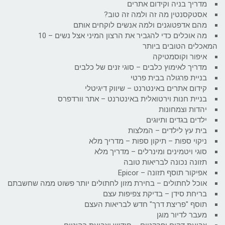
מדריך בניה וקידום אתרים
אסטקסנטין מה זה ולמה זה טוב?
מהם אדפטוגנים ולמה אנשים לוקחים אותם
מה אוכלים כדי להגביר את הרצון המיני אצל נשים – 10
המאכלים הטובים ביותר
איפור וקוסמטיקה
מדריך לאימוץ כלבים – סוגי זנים של כלבים
בניית פרגולה בבית פרטי
קידום אתרים באינטרנט – שיווק דיגיטלי
בניית חנות וירטואלית באינטרנט – אתר וורדפרס
יהדות וצמחונות
ילדים בגדים ותיוגים
בית עץ לילדים – המלצות
ניקוי ספות – תיקון ספות – מדריך מלא
סוגי ויטמינים ומינרלים – מדריך מלא
תזונה נכונה לבריאות טובה
אפיקור תוסף תזונה – Epicor
אוכל לחתולים – בחירת מזון לחתולים יותר פשוט ממה שחשבתם
בריחת סידן – בדיקת צפיפות עצם
תוסף "פריצת דרך" חדש לבריאות העצם
מעבר לדיור מוגן