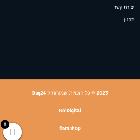
יצירת קשר
תקנון
2023 © כל הזכויות שמורות ל Buy24
RoiDigital
0
6am.shop