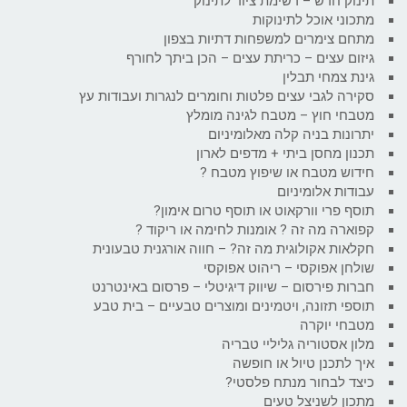
תינוק חדש – רשימת ציוד לתינוק
מתכוני אוכל לתינוקות
מתחם צימרים למשפחות דתיות בצפון
גיזום עצים – כריתת עצים – הכן ביתך לחורף
גינת צמחי תבלין
סקירה לגבי עצים פלטות וחומרים לנגרות ועבודות עץ
מטבחי חוץ – מטבח לגינה מומלץ
יתרונות בניה קלה מאלומיניום
תכנון מחסן ביתי + מדפים לארון
חידוש מטבח או שיפוץ מטבח ?
עבודות אלומיניום
תוסף פרי וורקאוט או תוסף טרום אימון?
קפוארה מה זה ? אומנות לחימה או ריקוד ?
חקלאות אקולוגית מה זה? – חווה אורגנית טבעונית
שולחן אפוקסי – ריהוט אפוקסי
חברות פירסום – שיווק דיגיטלי – פרסום באינטרנט
תוספי תזונה, ויטמינים ומוצרים טבעיים – בית טבע
מטבחי יוקרה
מלון אסטוריה גליליי טבריה
איך לתכנן טיול או חופשה
כיצד לבחור מנתח פלסטי?
מתכון לשניצל טעים