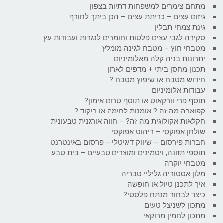
מתחם צימרים למשפחות דתיות בצפון
גיזום עצים – כריתת עצים – הכן ביתך לחורף
גינת צמחי תבלין
סקירה לגבי עצים פלטות וחומרים לנגרות ועבודות עץ
מטבחי חוץ – מטבח לגינה מומלץ
יתרונות בניה קלה מאלומיניום
תכנון מחסן ביתי + מדפים לארון
חידוש מטבח או שיפוץ מטבח ?
עבודות אלומיניום
תוסף פרי וורקאוט או תוסף טרום אימון?
קפוארה מה זה ? אומנות לחימה או ריקוד ?
חקלאות אקולוגית מה זה? – חווה אורגנית טבעונית
שולחן אפוקסי – ריהוט אפוקסי
חברות פירסום – שיווק דיגיטלי – פרסום באינטרנט
תוספי תזונה, ויטמינים ומוצרים טבעיים – בית טבע
מטבחי יוקרה
מלון אסטוריה גליליי טבריה
איך לתכנן טיול או חופשה
כיצד לבחור מנתח פלסטי?
מתכון לשניצל טעים
מתכון לחמין מרוקאי