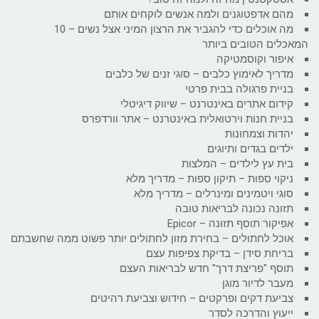
מהם אדפטוגנים ולמה אנשים לוקחים אותם
מה אוכלים כדי להגביר את הרצון המיני אצל נשים – 10
המאכלים הטובים ביותר
איפור וקוסמטיקה
מדריך לאימוץ כלבים – סוגי זנים של כלבים
בניית פרגולה בבית פרטי
קידום אתרים באינטרנט – שיווק דיגיטלי
בניית חנות וירטואלית באינטרנט – אתר וורדפרס
יהדות וצמחונות
ילדים בגדים ותיוגים
בית עץ לילדים – המלצות
ניקוי ספות – תיקון ספות – מדריך מלא
סוגי ויטמינים ומינרלים – מדריך מלא
תזונה נכונה לבריאות טובה
אפיקור תוסף תזונה – Epicor
אוכל לחתולים – בחירת מזון לחתולים יותר פשוט ממה שחשבתם
בריחת סידן – בדיקת צפיפות עצם
תוסף "פריצת דרך" חדש לבריאות העצם
מעבר לדיור מוגן
צביעת דקים ופרקטים – חידוש וצביעת רהיטים
ייעוץ והדרכה לסדר