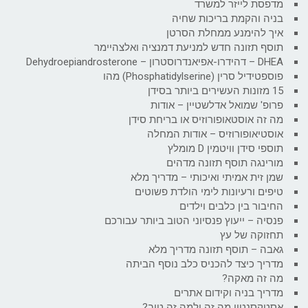
מדפסת לייזר למשרד
בניה והקמת בריכות שחיה
איך להימנע ממחלת הסרטן
תוסף תזונה חדש למניעת דמנציה ואלצהיימר
DHEA – דהידרו-אפיאנדרוסטרון – Dehydroepiandrosterone
פוספטידיל סרין (Phosphatidylserine) מהו
15 מזונות העשירים ביותר בסידן
פרופ' שמואל אדלשטיין – אודות
מה זה אוסטאופורוזיס או בריחת סידן
אוסטיאופורוזיס – אודות המחלה
תוספי סידן וויטמין D מומלץ
מורינגה תוסף תזונה מדהים
שמן זית אמיתי ואיכותי – מדריך מלא
טיפים ורעיונות לימי הולדת פשוטים
החיבור בין כלבים וילדים
פנסיה – ייעוץ פנסיוני הטוב ביותר עבורכם
תחזוקה של עץ
גאבה – תוסף תזונה מדריך מלא
מדריך כיצד להכניס כלב נוסף הביתה
מה זה מאקה?
מדריך בניה וקידום אתרים
אסטקסנטין מה זה ולמה זה טוב?