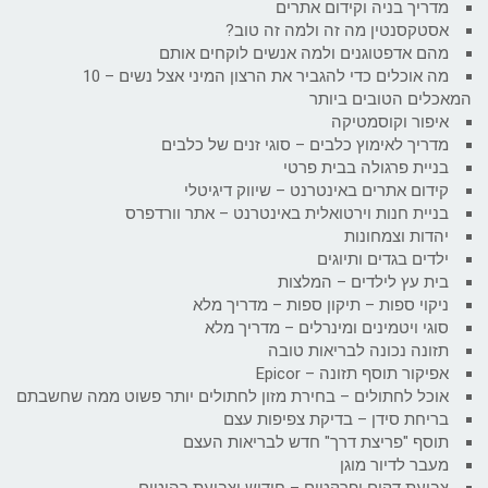
מדריך בניה וקידום אתרים
אסטקסנטין מה זה ולמה זה טוב?
מהם אדפטוגנים ולמה אנשים לוקחים אותם
מה אוכלים כדי להגביר את הרצון המיני אצל נשים – 10
המאכלים הטובים ביותר
איפור וקוסמטיקה
מדריך לאימוץ כלבים – סוגי זנים של כלבים
בניית פרגולה בבית פרטי
קידום אתרים באינטרנט – שיווק דיגיטלי
בניית חנות וירטואלית באינטרנט – אתר וורדפרס
יהדות וצמחונות
ילדים בגדים ותיוגים
בית עץ לילדים – המלצות
ניקוי ספות – תיקון ספות – מדריך מלא
סוגי ויטמינים ומינרלים – מדריך מלא
תזונה נכונה לבריאות טובה
אפיקור תוסף תזונה – Epicor
אוכל לחתולים – בחירת מזון לחתולים יותר פשוט ממה שחשבתם
בריחת סידן – בדיקת צפיפות עצם
תוסף "פריצת דרך" חדש לבריאות העצם
מעבר לדיור מוגן
צביעת דקים ופרקטים – חידוש וצביעת רהיטים