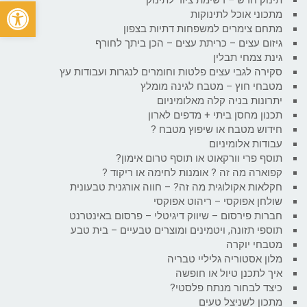
פתח
מתכוני אוכל לתינוקות
מתחם צימרים למשפחות דתיות בצפון
גיזום עצים – כריתת עצים – הכן ביתך לחורף
גינת צמחי תבלין
סקירה לגבי עצים פלטות וחומרים לנגרות ועבודות עץ
מטבחי חוץ – מטבח לגינה מומלץ
יתרונות בניה קלה מאלומיניום
תכנון מחסן ביתי + מדפים לארון
חידוש מטבח או שיפוץ מטבח ?
עבודות אלומיניום
תוסף פרי וורקאוט או תוסף טרום אימון?
קפוארה מה זה ? אומנות לחימה או ריקוד ?
חקלאות אקולוגית מה זה? – חווה אורגנית טבעונית
שולחן אפוקסי – ריהוט אפוקסי
חברות פירסום – שיווק דיגיטלי – פרסום באינטרנט
תוספי תזונה, ויטמינים ומוצרים טבעיים – בית טבע
מטבחי יוקרה
מלון אסטוריה גליליי טבריה
איך לתכנן טיול או חופשה
כיצד לבחור מנתח פלסטי?
מתכון לשניצל טעים