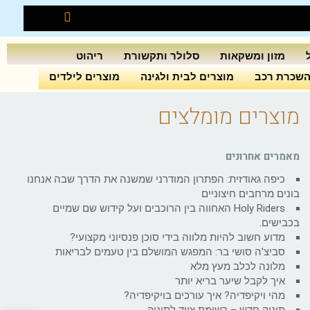
מזון ומשקאות
סלולר ותקשורת
ריהוט
שכרת רכב
מוצרים לבית ולגינה
מוצרים לילדים
מוצרים מומלצים
מאמרים אחרונים
כיפה גאודזית: הפתרון המודרני שמשנה את הדרך שבה אנחנו
בונים מרחבים חיצוניים
Holy Riders האחווה בין הרוכבים ועל קידוש שם שמיים
בכבישים.
מדוע חשוב להיות מלווה בידי סוכן פנסיוני מקצועי?
סביצ'ה סושי בר: המפגש המושלם בין טעמים לבריאות
מלונה לכלב מעץ מלא
איך לקבל שיער בריא יותר
מהי ויקיפדיה? איך עורכים בויקיפדיה?
תינוק חדש – רשימת ציוד לתינוק