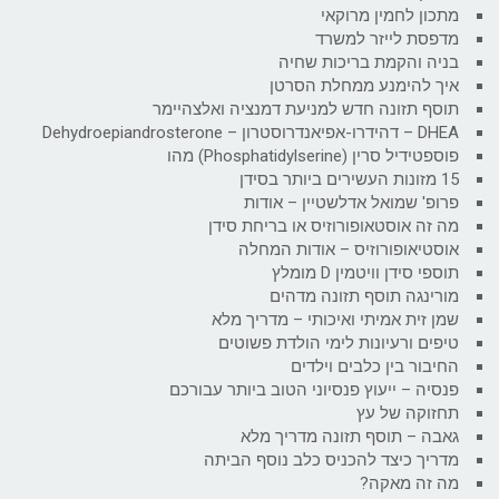
מתכון לחמין מרוקאי
מדפסת לייזר למשרד
בניה והקמת בריכות שחיה
איך להימנע ממחלת הסרטן
תוסף תזונה חדש למניעת דמנציה ואלצהיימר
DHEA – דהידרו-אפיאנדרוסטרון – Dehydroepiandrosterone
פוספטידיל סרין (Phosphatidylserine) מהו
15 מזונות העשירים ביותר בסידן
פרופ' שמואל אדלשטיין – אודות
מה זה אוסטאופורוזיס או בריחת סידן
אוסטיאופורוזיס – אודות המחלה
תוספי סידן וויטמין D מומלץ
מורינגה תוסף תזונה מדהים
שמן זית אמיתי ואיכותי – מדריך מלא
טיפים ורעיונות לימי הולדת פשוטים
החיבור בין כלבים וילדים
פנסיה – ייעוץ פנסיוני הטוב ביותר עבורכם
תחזוקה של עץ
גאבה – תוסף תזונה מדריך מלא
מדריך כיצד להכניס כלב נוסף הביתה
מה זה מאקה?