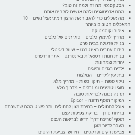
אסטקסנטין מה זה ולמה זה טוב?
מהם אדפטוגנים ולמה אנשים לוקחים אותם
מה אוכלים כדי להגביר את הרצון המיני אצל נשים – 10
המאכלים הטובים ביותר
איפור וקוסמטיקה
מדריך לאימוץ כלבים – סוגי זנים של כלבים
בניית פרגולה בבית פרטי
קידום אתרים באינטרנט – שיווק דיגיטלי
בניית חנות וירטואלית באינטרנט – אתר וורדפרס
יהדות וצמחונות
ילדים בגדים ותיוגים
בית עץ לילדים – המלצות
ניקוי ספות – תיקון ספות – מדריך מלא
סוגי ויטמינים ומינרלים – מדריך מלא
תזונה נכונה לבריאות טובה
אפיקור תוסף תזונה – Epicor
אוכל לחתולים – בחירת מזון לחתולים יותר פשוט ממה שחשבתם
בריחת סידן – בדיקת צפיפות עצם
תוסף "פריצת דרך" חדש לבריאות העצם
מעבר לדיור מוגן
צביעת דקים ופרקטים – חידוש וצביעת רהיטים