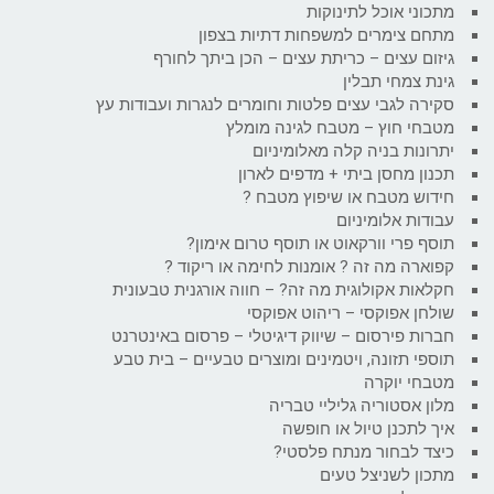
מתכוני אוכל לתינוקות
מתחם צימרים למשפחות דתיות בצפון
גיזום עצים – כריתת עצים – הכן ביתך לחורף
גינת צמחי תבלין
סקירה לגבי עצים פלטות וחומרים לנגרות ועבודות עץ
מטבחי חוץ – מטבח לגינה מומלץ
יתרונות בניה קלה מאלומיניום
תכנון מחסן ביתי + מדפים לארון
חידוש מטבח או שיפוץ מטבח ?
עבודות אלומיניום
תוסף פרי וורקאוט או תוסף טרום אימון?
קפוארה מה זה ? אומנות לחימה או ריקוד ?
חקלאות אקולוגית מה זה? – חווה אורגנית טבעונית
שולחן אפוקסי – ריהוט אפוקסי
חברות פירסום – שיווק דיגיטלי – פרסום באינטרנט
תוספי תזונה, ויטמינים ומוצרים טבעיים – בית טבע
מטבחי יוקרה
מלון אסטוריה גליליי טבריה
איך לתכנן טיול או חופשה
כיצד לבחור מנתח פלסטי?
מתכון לשניצל טעים