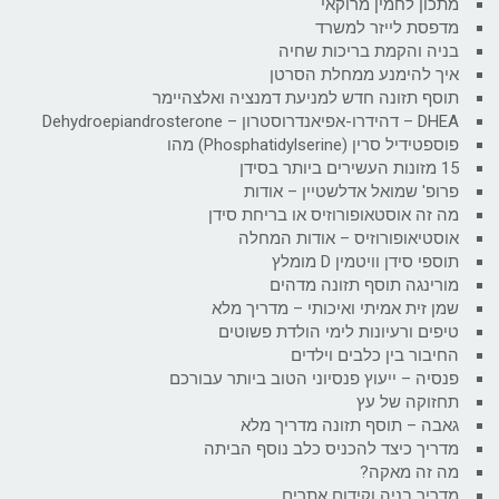
מתכון לחמין מרוקאי
מדפסת לייזר למשרד
בניה והקמת בריכות שחיה
איך להימנע ממחלת הסרטן
תוסף תזונה חדש למניעת דמנציה ואלצהיימר
DHEA – דהידרו-אפיאנדרוסטרון – Dehydroepiandrosterone
פוספטידיל סרין (Phosphatidylserine) מהו
15 מזונות העשירים ביותר בסידן
פרופ' שמואל אדלשטיין – אודות
מה זה אוסטאופורוזיס או בריחת סידן
אוסטיאופורוזיס – אודות המחלה
תוספי סידן וויטמין D מומלץ
מורינגה תוסף תזונה מדהים
שמן זית אמיתי ואיכותי – מדריך מלא
טיפים ורעיונות לימי הולדת פשוטים
החיבור בין כלבים וילדים
פנסיה – ייעוץ פנסיוני הטוב ביותר עבורכם
תחזוקה של עץ
גאבה – תוסף תזונה מדריך מלא
מדריך כיצד להכניס כלב נוסף הביתה
מה זה מאקה?
מדריך בניה וקידום אתרים