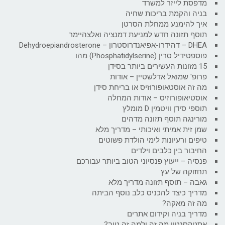
מדפסת לייזר למשרד
בניה והקמת בריכות שחיה
איך להימנע ממחלת הסרטן
תוסף תזונה חדש למניעת דמנציה ואלצהיימר
DHEA – דהידרו-אפיאנדרוסטרון – Dehydroepiandrosterone
פוספטידיל סרין (Phosphatidylserine) מהו
15 מזונות העשירים ביותר בסידן
פרופ' שמואל אדלשטיין – אודות
מה זה אוסטאופורוזיס או בריחת סידן
אוסטיאופורוזיס – אודות המחלה
תוספי סידן וויטמין D מומלץ
מורינגה תוסף תזונה מדהים
שמן זית אמיתי ואיכותי – מדריך מלא
טיפים ורעיונות לימי הולדת פשוטים
החיבור בין כלבים וילדים
פנסיה – ייעוץ פנסיוני הטוב ביותר עבורכם
תחזוקה של עץ
גאבה – תוסף תזונה מדריך מלא
מדריך כיצד להכניס כלב נוסף הביתה
מה זה מאקה?
מדריך בניה וקידום אתרים
אסטקסנטין מה זה ולמה זה טוב?