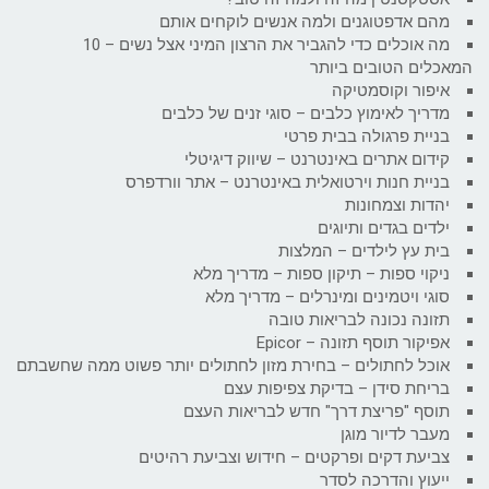
מהם אדפטוגנים ולמה אנשים לוקחים אותם
מה אוכלים כדי להגביר את הרצון המיני אצל נשים – 10
המאכלים הטובים ביותר
איפור וקוסמטיקה
מדריך לאימוץ כלבים – סוגי זנים של כלבים
בניית פרגולה בבית פרטי
קידום אתרים באינטרנט – שיווק דיגיטלי
בניית חנות וירטואלית באינטרנט – אתר וורדפרס
יהדות וצמחונות
ילדים בגדים ותיוגים
בית עץ לילדים – המלצות
ניקוי ספות – תיקון ספות – מדריך מלא
סוגי ויטמינים ומינרלים – מדריך מלא
תזונה נכונה לבריאות טובה
אפיקור תוסף תזונה – Epicor
אוכל לחתולים – בחירת מזון לחתולים יותר פשוט ממה שחשבתם
בריחת סידן – בדיקת צפיפות עצם
תוסף "פריצת דרך" חדש לבריאות העצם
מעבר לדיור מוגן
צביעת דקים ופרקטים – חידוש וצביעת רהיטים
ייעוץ והדרכה לסדר