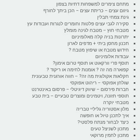
מתחם צימרים למשפחות דתיות בצפון
גיזום עצים – כריתת עצים – הכן ביתך לחורף
גינת צמחי תבלין
סקירה לגבי עצים פלטות וחומרים לנגרות ועבודות עץ
מטבחי חוץ – מטבח לגינה מומלץ
יתרונות בניה קלה מאלומיניום
תכנון מחסן ביתי + מדפים לארון
חידוש מטבח או שיפוץ מטבח ?
עבודות אלומיניום
תוסף פרי וורקאוט או תוסף טרום אימון?
קפוארה מה זה ? אומנות לחימה או ריקוד ?
חקלאות אקולוגית מה זה? – חווה אורגנית טבעונית
שולחן אפוקסי – ריהוט אפוקסי
חברות פירסום – שיווק דיגיטלי – פרסום באינטרנט
תוספי תזונה, ויטמינים ומוצרים טבעיים – בית טבע
מטבחי יוקרה
מלון אסטוריה גליליי טבריה
איך לתכנן טיול או חופשה
כיצד לבחור מנתח פלסטי?
מתכון לשניצל טעים
מתכון לחמין מרוקאי