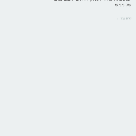
של ממש
קרא עוד ←