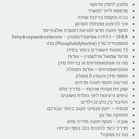
מתכון לחמין מרוקאי
מדפסת לייזר למשרד
בניה והקמת בריכות שחיה
איך להימנע ממחלת הסרטן
תוסף תזונה חדש למניעת דמנציה ואלצהיימר
DHEA – דהידרו-אפיאנדרוסטרון – Dehydroepiandrosterone
פוספטידיל סרין (Phosphatidylserine) מהו
15 מזונות העשירים ביותר בסידן
פרופ' שמואל אדלשטיין – אודות
מה זה אוסטאופורוזיס או בריחת סידן
אוסטיאופורוזיס – אודות המחלה
תוספי סידן וויטמין D מומלץ
מורינגה תוסף תזונה מדהים
שמן זית אמיתי ואיכותי – מדריך מלא
טיפים ורעיונות לימי הולדת פשוטים
החיבור בין כלבים וילדים
פנסיה – ייעוץ פנסיוני הטוב ביותר עבורכם
תחזוקה של עץ
גאבה – תוסף תזונה מדריך מלא
מדריך כיצד להכניס כלב נוסף הביתה
מה זה מאקה?