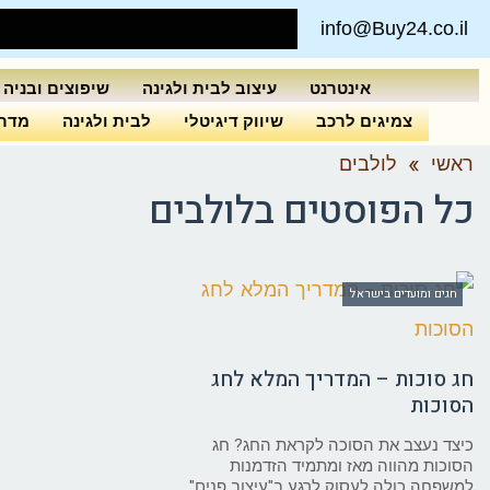
info@Buy24.co.il
אינטרנט
עיצוב לבית ולגינה
שיפוצים ובניה
צמיגים לרכב
שיווק דיגיטלי
לבית ולגינה
מדרי
ראשי
»
לולבים
כל הפוסטים ב
לולבים
חגים ומועדים בישראל
חג סוכות – המדריך המלא לחג
הסוכות
כיצד נעצב את הסוכה לקראת החג? חג
הסוכות מהווה מאז ומתמיד הזדמנות
למשפחה כולה לעסוק לרגע ב"עיצוב פנים"