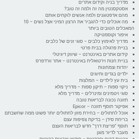
מדריך בניה וקידום אתרים
אסטקסנטין מה זה ולמה זה טוב?
מהם אדפטוגנים ולמה אנשים לוקחים אותם
מה אוכלים כדי להגביר את הרצון המיני אצל נשים – 10
המאכלים הטובים ביותר
איפור וקוסמטיקה
מדריך לאימוץ כלבים – סוגי זנים של כלבים
בניית פרגולה בבית פרטי
קידום אתרים באינטרנט – שיווק דיגיטלי
בניית חנות וירטואלית באינטרנט – אתר וורדפרס
יהדות וצמחונות
ילדים בגדים ותיוגים
בית עץ לילדים – המלצות
ניקוי ספות – תיקון ספות – מדריך מלא
סוגי ויטמינים ומינרלים – מדריך מלא
תזונה נכונה לבריאות טובה
אפיקור תוסף תזונה – Epicor
אוכל לחתולים – בחירת מזון לחתולים יותר פשוט ממה שחשבתם
בריחת סידן – בדיקת צפיפות עצם
תוסף "פריצת דרך" חדש לבריאות העצם
מעבר לדיור מוגן
צביעת דקים ופרקטים – חידוש וצביעת רהיטים