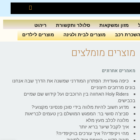
מזון ומשקאות
סלולר ותקשורת
ריהוט
שכרת רכב
מוצרים לבית ולגינה
מוצרים לילדים
מוצרים מומלצים
מאמרים אחרונים
כיפה גאודזית: הפתרון המודרני שמשנה את הדרך שבה אנחנו
בונים מרחבים חיצוניים
Holy Riders האחווה בין הרוכבים ועל קידוש שם שמיים
בכבישים.
מדוע חשוב להיות מלווה בידי סוכן פנסיוני מקצועי?
סביצ'ה סושי בר: המפגש המושלם בין טעמים לבריאות
מלונה לכלב מעץ מלא
איך לקבל שיער בריא יותר
מהי ויקיפדיה? איך עורכים בויקיפדיה?
תינוק חדש – רשימת ציוד לתינוק