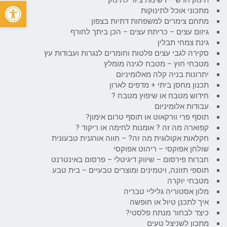
פתח
מתכוני אוכל לתינוקות
מתחם צימרים למשפחות דתיות בצפון
גיזום עצים – כריתת עצים – הכן ביתך לחורף
גינת צמחי תבלין
סקירה לגבי עצים פלטות וחומרים לנגרות ועבודות עץ
מטבחי חוץ – מטבח לגינה מומלץ
יתרונות בניה קלה מאלומיניום
תכנון מחסן ביתי + מדפים לארון
חידוש מטבח או שיפוץ מטבח ?
עבודות אלומיניום
תוסף פרי וורקאוט או תוסף טרום אימון?
קפוארה מה זה ? אומנות לחימה או ריקוד ?
חקלאות אקולוגית מה זה? – חווה אורגנית טבעונית
שולחן אפוקסי – ריהוט אפוקסי
חברות פירסום – שיווק דיגיטלי – פרסום באינטרנט
תוספי תזונה, ויטמינים ומוצרים טבעיים – בית טבע
מטבחי יוקרה
מלון אסטוריה גליליי טבריה
איך לתכנן טיול או חופשה
כיצד לבחור מנתח פלסטי?
מתכון לשניצל טעים