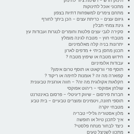
תינוק חדש – רשימת ציוד לתינוק
מתכוני אוכל לתינוקות
מתחם צימרים למשפחות דתיות בצפון
גיזום עצים – כריתת עצים – הכן ביתך לחורף
גינת צמחי תבלין
סקירה לגבי עצים פלטות וחומרים לנגרות ועבודות עץ
מטבחי חוץ – מטבח לגינה מומלץ
יתרונות בניה קלה מאלומיניום
תכנון מחסן ביתי + מדפים לארון
חידוש מטבח או שיפוץ מטבח ?
עבודות אלומיניום
תוסף פרי וורקאוט או תוסף טרום אימון?
קפוארה מה זה ? אומנות לחימה או ריקוד ?
חקלאות אקולוגית מה זה? – חווה אורגנית טבעונית
שולחן אפוקסי – ריהוט אפוקסי
חברות פירסום – שיווק דיגיטלי – פרסום באינטרנט
תוספי תזונה, ויטמינים ומוצרים טבעיים – בית טבע
מטבחי יוקרה
מלון אסטוריה גליליי טבריה
איך לתכנן טיול או חופשה
כיצד לבחור מנתח פלסטי?
מתכון לשניצל טעים