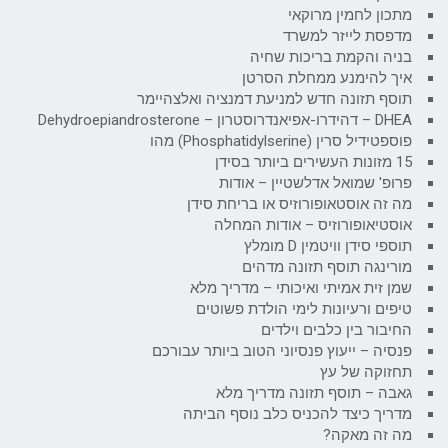
מתכון לחמין מרוקאי
מדפסת לייזר למשרד
בניה והקמת בריכות שחיה
איך להימנע ממחלת הסרטן
תוסף תזונה חדש למניעת דמנציה ואלצהיימר
DHEA – דהידרו-אפיאנדרוסטרון – Dehydroepiandrosterone
פוספטידיל סרין (Phosphatidylserine) מהו
15 מזונות העשירים ביותר בסידן
פרופ' שמואל אדלשטיין – אודות
מה זה אוסטאופורוזיס או בריחת סידן
אוסטיאופורוזיס – אודות המחלה
תוספי סידן וויטמין D מומלץ
מורינגה תוסף תזונה מדהים
שמן זית אמיתי ואיכותי – מדריך מלא
טיפים ורעיונות לימי הולדת פשוטים
החיבור בין כלבים וילדים
פנסיה – ייעוץ פנסיוני הטוב ביותר עבורכם
תחזוקה של עץ
גאבה – תוסף תזונה מדריך מלא
מדריך כיצד להכניס כלב נוסף הביתה
מה זה מאקה?