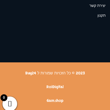
יצירת קשר
תקנון
2023 © כל הזכויות שמורות ל Buy24
RoiDigital
0
6am.shop