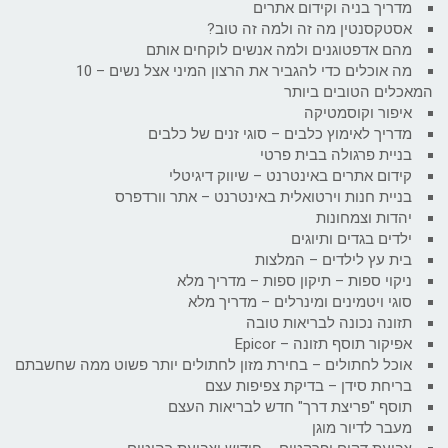
מדריך בניה וקידום אתרים
אסטקסנטין מה זה ולמה זה טוב?
מהם אדפטוגנים ולמה אנשים לוקחים אותם
מה אוכלים כדי להגביר את הרצון המיני אצל נשים – 10
המאכלים הטובים ביותר
איפור וקוסמטיקה
מדריך לאימוץ כלבים – סוגי זנים של כלבים
בניית פרגולה בבית פרטי
קידום אתרים באינטרנט – שיווק דיגיטלי
בניית חנות וירטואלית באינטרנט – אתר וורדפרס
יהדות וצמחונות
ילדים בגדים ותיוגים
בית עץ לילדים – המלצות
ניקוי ספות – תיקון ספות – מדריך מלא
סוגי ויטמינים ומינרלים – מדריך מלא
תזונה נכונה לבריאות טובה
אפיקור תוסף תזונה – Epicor
אוכל לחתולים – בחירת מזון לחתולים יותר פשוט ממה שחשבתם
בריחת סידן – בדיקת צפיפות עצם
תוסף "פריצת דרך" חדש לבריאות העצם
מעבר לדיור מוגן