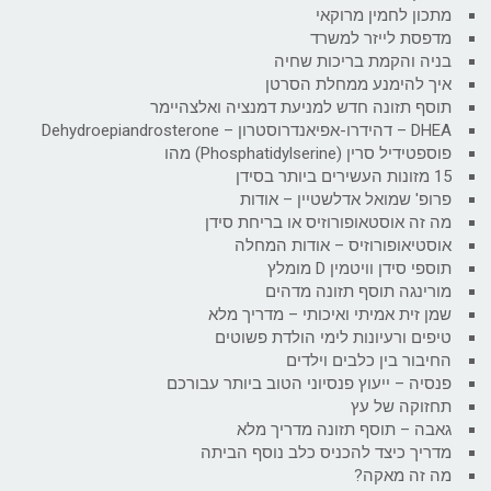
מתכון לחמין מרוקאי
מדפסת לייזר למשרד
בניה והקמת בריכות שחיה
איך להימנע ממחלת הסרטן
תוסף תזונה חדש למניעת דמנציה ואלצהיימר
DHEA – דהידרו-אפיאנדרוסטרון – Dehydroepiandrosterone
פוספטידיל סרין (Phosphatidylserine) מהו
15 מזונות העשירים ביותר בסידן
פרופ' שמואל אדלשטיין – אודות
מה זה אוסטאופורוזיס או בריחת סידן
אוסטיאופורוזיס – אודות המחלה
תוספי סידן וויטמין D מומלץ
מורינגה תוסף תזונה מדהים
שמן זית אמיתי ואיכותי – מדריך מלא
טיפים ורעיונות לימי הולדת פשוטים
החיבור בין כלבים וילדים
פנסיה – ייעוץ פנסיוני הטוב ביותר עבורכם
תחזוקה של עץ
גאבה – תוסף תזונה מדריך מלא
מדריך כיצד להכניס כלב נוסף הביתה
מה זה מאקה?