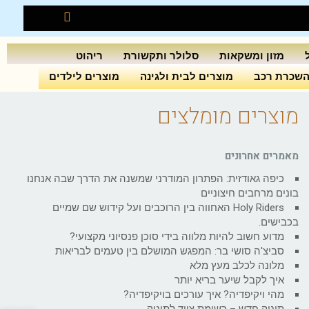
מזון ומשקאות
סלולר ותקשורת
ריהוט
שכרת רכב
מוצרים לבית ולגינה
מוצרים לילדים
מוצרים מומלצים
מאמרים אחרונים
כיפה גאודזית: הפתרון המודרני שמשנה את הדרך שבה אנחנו
בונים מרחבים חיצוניים
Holy Riders האחווה בין הרוכבים ועל קידוש שם שמיים
בכבישים.
מדוע חשוב להיות מלווה בידי סוכן פנסיוני מקצועי?
סביצ'ה סושי בר: המפגש המושלם בין טעמים לבריאות
מלונה לכלב מעץ מלא
איך לקבל שיער בריא יותר
מהי ויקיפדיה? איך עורכים בויקיפדיה?
תינוק חדש – רשימת ציוד לתינוק