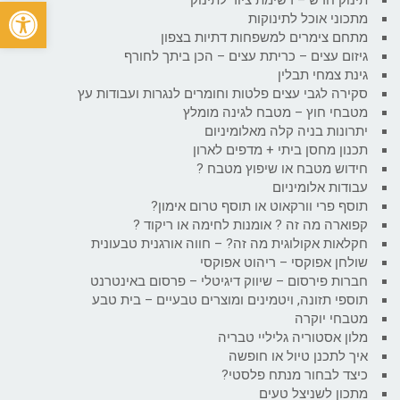
פתח
מתכוני אוכל לתינוקות
מתחם צימרים למשפחות דתיות בצפון
גיזום עצים – כריתת עצים – הכן ביתך לחורף
גינת צמחי תבלין
סקירה לגבי עצים פלטות וחומרים לנגרות ועבודות עץ
מטבחי חוץ – מטבח לגינה מומלץ
יתרונות בניה קלה מאלומיניום
תכנון מחסן ביתי + מדפים לארון
חידוש מטבח או שיפוץ מטבח ?
עבודות אלומיניום
תוסף פרי וורקאוט או תוסף טרום אימון?
קפוארה מה זה ? אומנות לחימה או ריקוד ?
חקלאות אקולוגית מה זה? – חווה אורגנית טבעונית
שולחן אפוקסי – ריהוט אפוקסי
חברות פירסום – שיווק דיגיטלי – פרסום באינטרנט
תוספי תזונה, ויטמינים ומוצרים טבעיים – בית טבע
מטבחי יוקרה
מלון אסטוריה גליליי טבריה
איך לתכנן טיול או חופשה
כיצד לבחור מנתח פלסטי?
מתכון לשניצל טעים