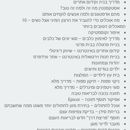
מדריך בניה וקידום אתרים
אסטקסנטין מה זה ולמה זה טוב?
מהם אדפטוגנים ולמה אנשים לוקחים אותם
מה אוכלים כדי להגביר את הרצון המיני אצל נשים – 10
המאכלים הטובים ביותר
איפור וקוסמטיקה
מדריך לאימוץ כלבים – סוגי זנים של כלבים
בניית פרגולה בבית פרטי
קידום אתרים באינטרנט – שיווק דיגיטלי
בניית חנות וירטואלית באינטרנט – אתר וורדפרס
יהדות וצמחונות
ילדים בגדים ותיוגים
בית עץ לילדים – המלצות
ניקוי ספות – תיקון ספות – מדריך מלא
סוגי ויטמינים ומינרלים – מדריך מלא
תזונה נכונה לבריאות טובה
אפיקור תוסף תזונה – Epicor
אוכל לחתולים – בחירת מזון לחתולים יותר פשוט ממה שחשבתם
בריחת סידן – בדיקת צפיפות עצם
תוסף "פריצת דרך" חדש לבריאות העצם
מעבר לדיור מוגן
צביעת דקים ופרקטים – חידוש וצביעת רהיטים