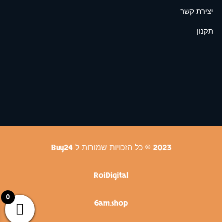
יצירת קשר
תקנון
2023 © כל הזכויות שמורות ל Buy24
RoiDigital
0
6am.shop