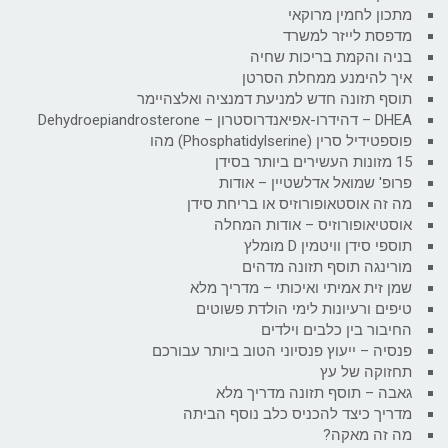
מתכון לחמין מרוקאי
מדפסת לייזר למשרד
בניה והקמת בריכות שחיה
איך להימנע ממחלת הסרטן
תוסף תזונה חדש למניעת דמנציה ואלצהיימר
DHEA – דהידרו-אפיאנדרוסטרון – Dehydroepiandrosterone
פוספטידיל סרין (Phosphatidylserine) מהו
15 מזונות העשירים ביותר בסידן
פרופ' שמואל אדלשטיין – אודות
מה זה אוסטאופורוזיס או בריחת סידן
אוסטיאופורוזיס – אודות המחלה
תוספי סידן וויטמין D מומלץ
מורינגה תוסף תזונה מדהים
שמן זית אמיתי ואיכותי – מדריך מלא
טיפים ורעיונות לימי הולדת פשוטים
החיבור בין כלבים וילדים
פנסיה – ייעוץ פנסיוני הטוב ביותר עבורכם
תחזוקה של עץ
גאבה – תוסף תזונה מדריך מלא
מדריך כיצד להכניס כלב נוסף הביתה
מה זה מאקה?