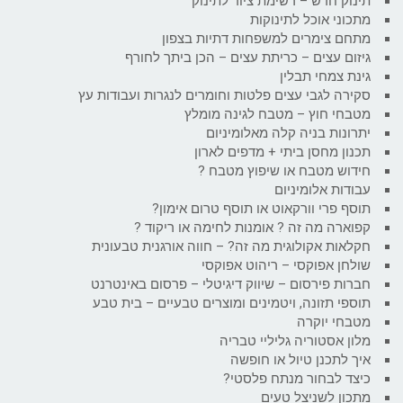
תינוק חדש – רשימת ציוד לתינוק
מתכוני אוכל לתינוקות
מתחם צימרים למשפחות דתיות בצפון
גיזום עצים – כריתת עצים – הכן ביתך לחורף
גינת צמחי תבלין
סקירה לגבי עצים פלטות וחומרים לנגרות ועבודות עץ
מטבחי חוץ – מטבח לגינה מומלץ
יתרונות בניה קלה מאלומיניום
תכנון מחסן ביתי + מדפים לארון
חידוש מטבח או שיפוץ מטבח ?
עבודות אלומיניום
תוסף פרי וורקאוט או תוסף טרום אימון?
קפוארה מה זה ? אומנות לחימה או ריקוד ?
חקלאות אקולוגית מה זה? – חווה אורגנית טבעונית
שולחן אפוקסי – ריהוט אפוקסי
חברות פירסום – שיווק דיגיטלי – פרסום באינטרנט
תוספי תזונה, ויטמינים ומוצרים טבעיים – בית טבע
מטבחי יוקרה
מלון אסטוריה גליליי טבריה
איך לתכנן טיול או חופשה
כיצד לבחור מנתח פלסטי?
מתכון לשניצל טעים