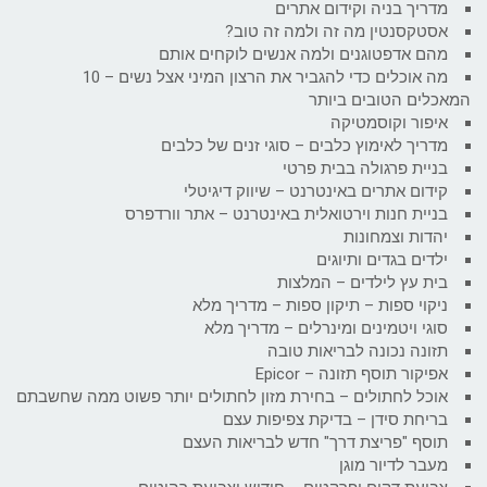
מדריך בניה וקידום אתרים
אסטקסנטין מה זה ולמה זה טוב?
מהם אדפטוגנים ולמה אנשים לוקחים אותם
מה אוכלים כדי להגביר את הרצון המיני אצל נשים – 10
המאכלים הטובים ביותר
איפור וקוסמטיקה
מדריך לאימוץ כלבים – סוגי זנים של כלבים
בניית פרגולה בבית פרטי
קידום אתרים באינטרנט – שיווק דיגיטלי
בניית חנות וירטואלית באינטרנט – אתר וורדפרס
יהדות וצמחונות
ילדים בגדים ותיוגים
בית עץ לילדים – המלצות
ניקוי ספות – תיקון ספות – מדריך מלא
סוגי ויטמינים ומינרלים – מדריך מלא
תזונה נכונה לבריאות טובה
אפיקור תוסף תזונה – Epicor
אוכל לחתולים – בחירת מזון לחתולים יותר פשוט ממה שחשבתם
בריחת סידן – בדיקת צפיפות עצם
תוסף "פריצת דרך" חדש לבריאות העצם
מעבר לדיור מוגן