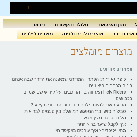
מזון ומשקאות
סלולר ותקשורת
ריהוט
שכרת רכב
מוצרים לבית ולגינה
מוצרים לילדים
מוצרים מומלצים
מאמרים אחרונים
כיפה גאודזית: הפתרון המודרני שמשנה את הדרך שבה אנחנו
בונים מרחבים חיצוניים
Holy Riders האחווה בין הרוכבים ועל קידוש שם שמיים
בכבישים.
מדוע חשוב להיות מלווה בידי סוכן פנסיוני מקצועי?
סביצ'ה סושי בר: המפגש המושלם בין טעמים לבריאות
מלונה לכלב מעץ מלא
איך לקבל שיער בריא יותר
מהי ויקיפדיה? איך עורכים בויקיפדיה?
תינוק חדש – רשימת ציוד לתינוק