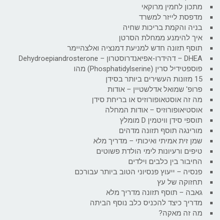
מתכון לחמין מרוקאי
מדפסת לייזר למשרד
בניה והקמת בריכות שחיה
איך להימנע ממחלת הסרטן
תוסף תזונה חדש למניעת דמנציה ואלצהיימר
DHEA – דהידרו-אפיאנדרוסטרון – Dehydroepiandrosterone
פוספטידיל סרין (Phosphatidylserine) מהו
15 מזונות העשירים ביותר בסידן
פרופ' שמואל אדלשטיין – אודות
מה זה אוסטאופורוזיס או בריחת סידן
אוסטיאופורוזיס – אודות המחלה
תוספי סידן וויטמין D מומלץ
מורינגה תוסף תזונה מדהים
שמן זית אמיתי ואיכותי – מדריך מלא
טיפים ורעיונות לימי הולדת פשוטים
החיבור בין כלבים וילדים
פנסיה – ייעוץ פנסיוני הטוב ביותר עבורכם
תחזוקה של עץ
גאבה – תוסף תזונה מדריך מלא
מדריך כיצד להכניס כלב נוסף הביתה
מה זה מאקה?