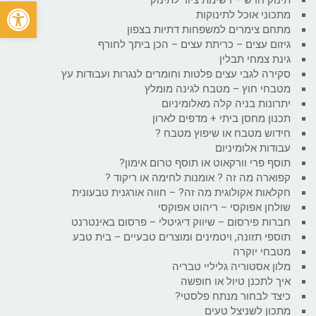
פתח
מתכוני אוכל לתינוקות
מתחם צימרים למשפחות דתיות בצפון
גיזום עצים – כריתת עצים – הכן ביתך לחורף
גינת צמחי תבלין
סקירה לגבי עצים פלטות וחומרים לנגרות ועבודות עץ
מטבחי חוץ – מטבח לגינה מומלץ
יתרונות בניה קלה מאלומיניום
תכנון מחסן ביתי + מדפים לארון
חידוש מטבח או שיפוץ מטבח ?
עבודות אלומיניום
תוסף פרי וורקאוט או תוסף טרום אימון?
קפוארה מה זה ? אומנות לחימה או ריקוד ?
חקלאות אקולוגית מה זה? – חווה אורגנית טבעונית
שולחן אפוקסי – ריהוט אפוקסי
חברות פירסום – שיווק דיגיטלי – פרסום באינטרנט
תוספי תזונה, ויטמינים ומוצרים טבעיים – בית טבע
מטבחי יוקרה
מלון אסטוריה גליליי טבריה
איך לתכנן טיול או חופשה
כיצד לבחור מנתח פלסטי?
מתכון לשניצל טעים