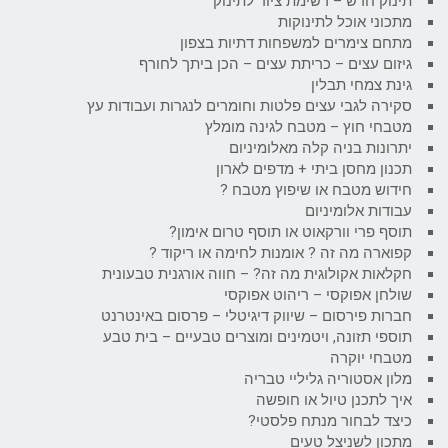
תינוק חדש – רשימת ציוד לתינוק
מתכוני אוכל לתינוקות
מתחם צימרים למשפחות דתיות בצפון
גיזום עצים – כריתת עצים – הכן ביתך לחורף
גינת צמחי תבלין
סקירה לגבי עצים פלטות וחומרים לנגרות ועבודות עץ
מטבחי חוץ – מטבח לגינה מומלץ
יתרונות בניה קלה מאלומיניום
תכנון מחסן ביתי + מדפים לארון
חידוש מטבח או שיפוץ מטבח ?
עבודות אלומיניום
תוסף פרי וורקאוט או תוסף טרום אימון?
קפוארה מה זה ? אומנות לחימה או ריקוד ?
חקלאות אקולוגית מה זה? – חווה אורגנית טבעונית
שולחן אפוקסי – ריהוט אפוקסי
חברות פירסום – שיווק דיגיטלי – פרסום באינטרנט
תוספי תזונה, ויטמינים ומוצרים טבעיים – בית טבע
מטבחי יוקרה
מלון אסטוריה גליליי טבריה
איך לתכנן טיול או חופשה
כיצד לבחור מנתח פלסטי?
מתכון לשניצל טעים