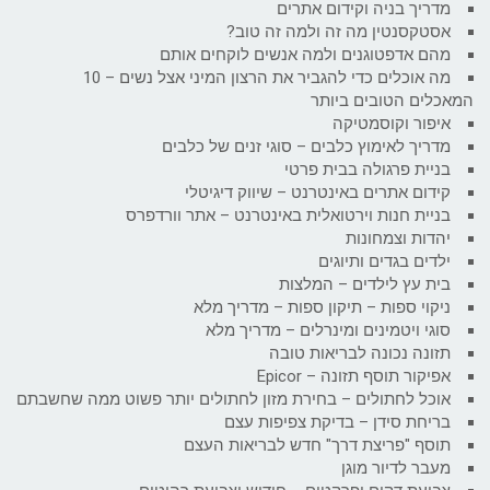
מדריך בניה וקידום אתרים
אסטקסנטין מה זה ולמה זה טוב?
מהם אדפטוגנים ולמה אנשים לוקחים אותם
מה אוכלים כדי להגביר את הרצון המיני אצל נשים – 10
המאכלים הטובים ביותר
איפור וקוסמטיקה
מדריך לאימוץ כלבים – סוגי זנים של כלבים
בניית פרגולה בבית פרטי
קידום אתרים באינטרנט – שיווק דיגיטלי
בניית חנות וירטואלית באינטרנט – אתר וורדפרס
יהדות וצמחונות
ילדים בגדים ותיוגים
בית עץ לילדים – המלצות
ניקוי ספות – תיקון ספות – מדריך מלא
סוגי ויטמינים ומינרלים – מדריך מלא
תזונה נכונה לבריאות טובה
אפיקור תוסף תזונה – Epicor
אוכל לחתולים – בחירת מזון לחתולים יותר פשוט ממה שחשבתם
בריחת סידן – בדיקת צפיפות עצם
תוסף "פריצת דרך" חדש לבריאות העצם
מעבר לדיור מוגן