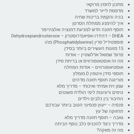
מתכון לחמין מרוקאי
מדפסת לייזר למשרד
בניה והקמת בריכות שחיה
איך להימנע ממחלת הסרטן
תוסף תזונה חדש למניעת דמנציה ואלצהיימר
DHEA – דהידרו-אפיאנדרוסטרון – Dehydroepiandrosterone
פוספטידיל סרין (Phosphatidylserine) מהו
15 מזונות העשירים ביותר בסידן
פרופ' שמואל אדלשטיין – אודות
מה זה אוסטאופורוזיס או בריחת סידן
אוסטיאופורוזיס – אודות המחלה
תוספי סידן וויטמין D מומלץ
מורינגה תוסף תזונה מדהים
שמן זית אמיתי ואיכותי – מדריך מלא
טיפים ורעיונות לימי הולדת פשוטים
החיבור בין כלבים וילדים
פנסיה – ייעוץ פנסיוני הטוב ביותר עבורכם
תחזוקה של עץ
גאבה – תוסף תזונה מדריך מלא
מדריך כיצד להכניס כלב נוסף הביתה
מה זה מאקה?