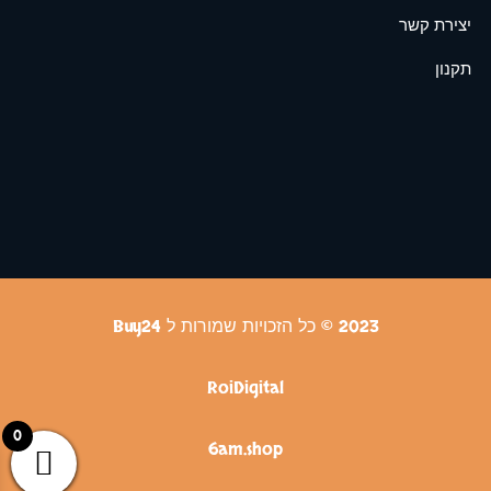
יצירת קשר
תקנון
2023 © כל הזכויות שמורות ל Buy24
RoiDigital
0
6am.shop