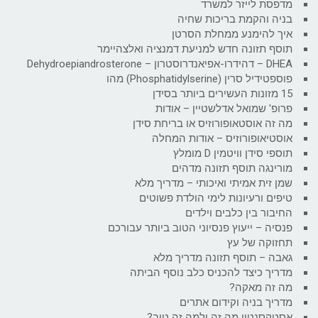
מדפסת לייזר למשרד
בניה והקמת בריכות שחיה
איך להימנע ממחלת הסרטן
תוסף תזונה חדש למניעת דמנציה ואלצהיימר
DHEA – דהידרו-אפיאנדרוסטרון – Dehydroepiandrosterone
פוספטידיל סרין (Phosphatidylserine) מהו
15 מזונות העשירים ביותר בסידן
פרופ' שמואל אדלשטיין – אודות
מה זה אוסטאופורוזיס או בריחת סידן
אוסטיאופורוזיס – אודות המחלה
תוספי סידן וויטמין D מומלץ
מורינגה תוסף תזונה מדהים
שמן זית אמיתי ואיכותי – מדריך מלא
טיפים ורעיונות לימי הולדת פשוטים
החיבור בין כלבים וילדים
פנסיה – ייעוץ פנסיוני הטוב ביותר עבורכם
תחזוקה של עץ
גאבה – תוסף תזונה מדריך מלא
מדריך כיצד להכניס כלב נוסף הביתה
מה זה מאקה?
מדריך בניה וקידום אתרים
אסטקסנטין מה זה ולמה זה טוב?