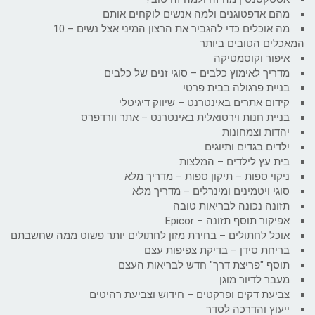
מהם אדפטוגנים ולמה אנשים לוקחים אותם
מה אוכלים כדי להגביר את הרצון המיני אצל נשים – 10
המאכלים הטובים ביותר
איפור וקוסמטיקה
מדריך לאימוץ כלבים – סוגי זנים של כלבים
בניית פרגולה בבית פרטי
קידום אתרים באינטרנט – שיווק דיגיטלי
בניית חנות וירטואלית באינטרנט – אתר וורדפרס
יהדות וצמחונות
ילדים בגדים ותיוגים
בית עץ לילדים – המלצות
ניקוי ספות – תיקון ספות – מדריך מלא
סוגי ויטמינים ומינרלים – מדריך מלא
תזונה נכונה לבריאות טובה
אפיקור תוסף תזונה – Epicor
אוכל לחתולים – בחירת מזון לחתולים יותר פשוט ממה שחשבתם
בריחת סידן – בדיקת צפיפות עצם
תוסף "פריצת דרך" חדש לבריאות העצם
מעבר לדיור מוגן
צביעת דקים ופרקטים – חידוש וצביעת רהיטים
ייעוץ והדרכה לסדר