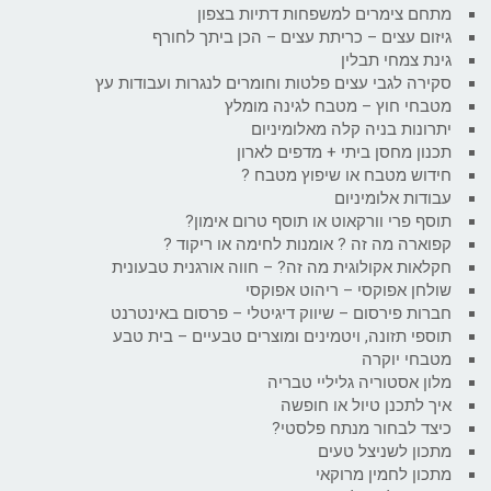
מתחם צימרים למשפחות דתיות בצפון
גיזום עצים – כריתת עצים – הכן ביתך לחורף
גינת צמחי תבלין
סקירה לגבי עצים פלטות וחומרים לנגרות ועבודות עץ
מטבחי חוץ – מטבח לגינה מומלץ
יתרונות בניה קלה מאלומיניום
תכנון מחסן ביתי + מדפים לארון
חידוש מטבח או שיפוץ מטבח ?
עבודות אלומיניום
תוסף פרי וורקאוט או תוסף טרום אימון?
קפוארה מה זה ? אומנות לחימה או ריקוד ?
חקלאות אקולוגית מה זה? – חווה אורגנית טבעונית
שולחן אפוקסי – ריהוט אפוקסי
חברות פירסום – שיווק דיגיטלי – פרסום באינטרנט
תוספי תזונה, ויטמינים ומוצרים טבעיים – בית טבע
מטבחי יוקרה
מלון אסטוריה גליליי טבריה
איך לתכנן טיול או חופשה
כיצד לבחור מנתח פלסטי?
מתכון לשניצל טעים
מתכון לחמין מרוקאי