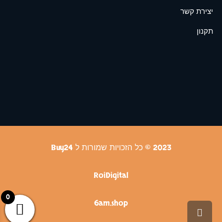
יצירת קשר
תקנון
2023 © כל הזכויות שמורות ל Buy24
RoiDigital
0
6am.shop
גלילה לראש העמוד