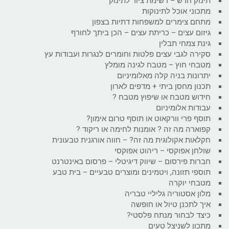
תינוק חדש – רשימת ציוד לתינוק
מתכוני אוכל לתינוקות
מתחם צימרים למשפחות דתיות בצפון
גיזום עצים – כריתת עצים – הכן ביתך לחורף
גינת צמחי תבלין
סקירה לגבי עצים פלטות וחומרים לנגרות ועבודות עץ
מטבחי חוץ – מטבח לגינה מומלץ
יתרונות בניה קלה מאלומיניום
תכנון מחסן ביתי + מדפים לארון
חידוש מטבח או שיפוץ מטבח ?
עבודות אלומיניום
תוסף פרי וורקאוט או תוסף טרום אימון?
קפוארה מה זה ? אומנות לחימה או ריקוד ?
חקלאות אקולוגית מה זה? – חווה אורגנית טבעונית
שולחן אפוקסי – ריהוט אפוקסי
חברות פירסום – שיווק דיגיטלי – פרסום באינטרנט
תוספי תזונה, ויטמינים ומוצרים טבעיים – בית טבע
מטבחי יוקרה
מלון אסטוריה גליליי טבריה
איך לתכנן טיול או חופשה
כיצד לבחור מנתח פלסטי?
מתכון לשניצל טעים