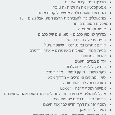
מדריך בניה וקידום אתרים
אסטקסנטין מה זה ולמה זה טוב?
מהם אדפטוגנים ולמה אנשים לוקחים אותם
מה אוכלים כדי להגביר את הרצון המיני אצל נשים – 10
המאכלים הטובים ביותר
איפור וקוסמטיקה
מדריך לאימוץ כלבים – סוגי זנים של כלבים
בניית פרגולה בבית פרטי
קידום אתרים באינטרנט – שיווק דיגיטלי
בניית חנות וירטואלית באינטרנט – אתר וורדפרס
יהדות וצמחונות
ילדים בגדים ותיוגים
בית עץ לילדים – המלצות
ניקוי ספות – תיקון ספות – מדריך מלא
סוגי ויטמינים ומינרלים – מדריך מלא
תזונה נכונה לבריאות טובה
אפיקור תוסף תזונה – Epicor
אוכל לחתולים – בחירת מזון לחתולים יותר פשוט ממה שחשבתם
בריחת סידן – בדיקת צפיפות עצם
תוסף "פריצת דרך" חדש לבריאות העצם
מעבר לדיור מוגן