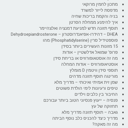
מתכון לחמין מרוקאי
מדפסת לייזר למשרד
בניה והקמת בריכות שחיה
איך להימנע ממחלת הסרטן
תוסף תזונה חדש למניעת דמנציה ואלצהיימר
DHEA – דהידרו-אפיאנדרוסטרון – Dehydroepiandrosterone
פוספטידיל סרין (Phosphatidylserine) מהו
15 מזונות העשירים ביותר בסידן
פרופ' שמואל אדלשטיין – אודות
מה זה אוסטאופורוזיס או בריחת סידן
אוסטיאופורוזיס – אודות המחלה
תוספי סידן וויטמין D מומלץ
מורינגה תוסף תזונה מדהים
שמן זית אמיתי ואיכותי – מדריך מלא
טיפים ורעיונות לימי הולדת פשוטים
החיבור בין כלבים וילדים
פנסיה – ייעוץ פנסיוני הטוב ביותר עבורכם
תחזוקה של עץ
גאבה – תוסף תזונה מדריך מלא
מדריך כיצד להכניס כלב נוסף הביתה
מה זה מאקה?