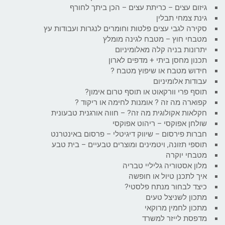
גיזום עצים – כריתת עצים – הכן ביתך לחורף
גינת צמחי תבלין
סקירה לגבי עצים פלטות וחומרים לנגרות ועבודות עץ
מטבחי חוץ – מטבח לגינה מומלץ
יתרונות בניה קלה מאלומיניום
תכנון מחסן ביתי + מדפים לארון
חידוש מטבח או שיפוץ מטבח ?
עבודות אלומיניום
תוסף פרי וורקאוט או תוסף טרום אימון?
קפוארה מה זה ? אומנות לחימה או ריקוד ?
חקלאות אקולוגית מה זה? – חווה אורגנית טבעונית
שולחן אפוקסי – ריהוט אפוקסי
חברות פירסום – שיווק דיגיטלי – פרסום באינטרנט
תוספי תזונה, ויטמינים ומוצרים טבעיים – בית טבע
מטבחי יוקרה
מלון אסטוריה גליליי טבריה
איך לתכנן טיול או חופשה
כיצד לבחור מנתח פלסטי?
מתכון לשניצל טעים
מתכון לחמין מרוקאי
מדפסת לייזר למשרד