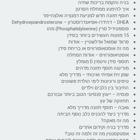
בניה והקמת בריכות שחיה
איך להימנע ממחלת הסרטן
תוסף תזונה חדש למניעת דמנציה ואלצהיימר
DHEA – דהידרו-אפיאנדרוסטרון – Dehydroepiandrosterone
פוספטידיל סרין (Phosphatidylserine) מהו
15 מזונות העשירים ביותר בסידן
פרופ' שמואל אדלשטיין – אודות
מה זה אוסטאופורוזיס או בריחת סידן
אוסטיאופורוזיס – אודות המחלה
תוספי סידן וויטמין D מומלץ
מורינגה תוסף תזונה מדהים
שמן זית אמיתי ואיכותי – מדריך מלא
טיפים ורעיונות לימי הולדת פשוטים
החיבור בין כלבים וילדים
פנסיה – ייעוץ פנסיוני הטוב ביותר עבורכם
תחזוקה של עץ
גאבה – תוסף תזונה מדריך מלא
מדריך כיצד להכניס כלב נוסף הביתה
מה זה מאקה?
מדריך בניה וקידום אתרים
אסטקסנטין מה זה ולמה זה טוב?