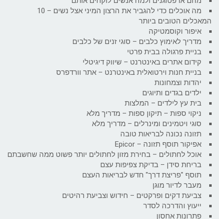
מהם אדפטוגנים ולמה אנשים לוקחים אותם
מה אוכלים כדי להגביר את הרצון המיני אצל נשים – 10
המאכלים הטובים ביותר
איפור וקוסמטיקה
מדריך לאימוץ כלבים – סוגי זנים של כלבים
בניית פרגולה בבית פרטי
קידום אתרים באינטרנט – שיווק דיגיטלי
בניית חנות וירטואלית באינטרנט – אתר וורדפרס
יהדות וצמחונות
ילדים בגדים ותיוגים
בית עץ לילדים – המלצות
ניקוי ספות – תיקון ספות – מדריך מלא
סוגי ויטמינים ומינרלים – מדריך מלא
תזונה נכונה לבריאות טובה
אפיקור תוסף תזונה – Epicor
אוכל לחתולים – בחירת מזון לחתולים יותר פשוט ממה שחשבתם
בריחת סידן – בדיקת צפיפות עצם
תוסף "פריצת דרך" חדש לבריאות העצם
מעבר לדיור מוגן
צביעת דקים ופרקטים – חידוש וצביעת רהיטים
ייעוץ והדרכה לסדר
פתרונות אחסון