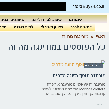
info@Buy24.co.il
אינטרנט
עיצוב לבית ולגינה
שיפוצים ובניה
צמיגים לרכב
שיווק דיגיטלי
לבית ולגינה
מדרי
ראשי
»
מורינגה מה זה
כל הפוסטים ב
מורינגה מה זה
רפואה ובריאות
מורינגה תוסף תזונה מדהים
מורינגה זה עץ פלאים מורינגה אוליפרה
Moringa oleifera הוא צמח המכונה לעתים
קרובות עץ התוף, עץ הנס, עץ שמן בן או
קרא עוד ←