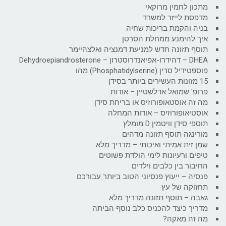
מתכון לחמין מרוקאי
מדפסת לייזר למשרד
בניה והקמת בריכות שחיה
איך להימנע ממחלת הסרטן
תוסף תזונה חדש למניעת דמנציה ואלצהיימר
DHEA – דהידרו-אפיאנדרוסטרון – Dehydroepiandrosterone
פוספטידיל סרין (Phosphatidylserine) מהו
15 מזונות העשירים ביותר בסידן
פרופ' שמואל אדלשטיין – אודות
מה זה אוסטאופורוזיס או בריחת סידן
אוסטיאופורוזיס – אודות המחלה
תוספי סידן וויטמין D מומלץ
מורינגה תוסף תזונה מדהים
שמן זית אמיתי ואיכותי – מדריך מלא
טיפים ורעיונות לימי הולדת פשוטים
החיבור בין כלבים וילדים
פנסיה – ייעוץ פנסיוני הטוב ביותר עבורכם
תחזוקה של עץ
גאבה – תוסף תזונה מדריך מלא
מדריך כיצד להכניס כלב נוסף הביתה
מה זה מאקה?