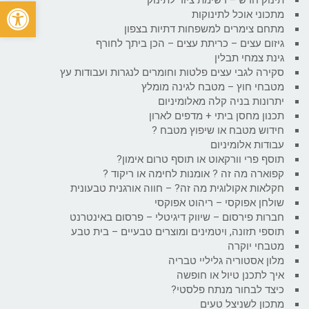
פתח
מתכוני אוכל לתינוקות
מתחם צימרים למשפחות דתיות בצפון
גיזום עצים – כריתת עצים – הכן ביתך לחורף
גינת צמחי תבלין
סקירה לגבי עצים פלטות וחומרים לנגרות ועבודות עץ
מטבחי חוץ – מטבח לגינה מומלץ
יתרונות בניה קלה מאלומיניום
תכנון מחסן ביתי + מדפים לארון
חידוש מטבח או שיפוץ מטבח ?
עבודות אלומיניום
תוסף פרי וורקאוט או תוסף טרום אימון?
קפוארה מה זה ? אומנות לחימה או ריקוד ?
חקלאות אקולוגית מה זה? – חווה אורגנית טבעונית
שולחן אפוקסי – ריהוט אפוקסי
חברות פירסום – שיווק דיגיטלי – פרסום באינטרנט
תוספי תזונה, ויטמינים ומוצרים טבעיים – בית טבע
מטבחי יוקרה
מלון אסטוריה גליליי טבריה
איך לתכנן טיול או חופשה
כיצד לבחור מנתח פלסטי?
מתכון לשניצל טעים