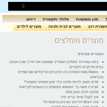
מזון ומשקאות
סלולר ותקשורת
ריהוט
שכרת רכב
מוצרים לבית ולגינה
מוצרים לילדים
מוצרים מומלצים
מאמרים אחרונים
כיפה גאודזית: הפתרון המודרני שמשנה את הדרך שבה אנחנו
בונים מרחבים חיצוניים
Holy Riders האחווה בין הרוכבים ועל קידוש שם שמיים
בכבישים.
מדוע חשוב להיות מלווה בידי סוכן פנסיוני מקצועי?
סביצ'ה סושי בר: המפגש המושלם בין טעמים לבריאות
מלונה לכלב מעץ מלא
איך לקבל שיער בריא יותר
מהי ויקיפדיה? איך עורכים בויקיפדיה?
תינוק חדש – רשימת ציוד לתינוק