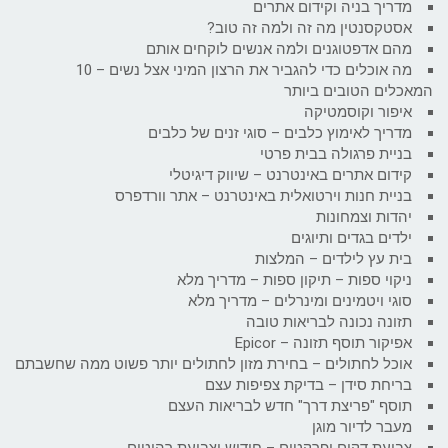
מדריך בניה וקידום אתרים
אסטקסנטין מה זה ולמה זה טוב?
מהם אדפטוגנים ולמה אנשים לוקחים אותם
מה אוכלים כדי להגביר את הרצון המיני אצל נשים – 10
המאכלים הטובים ביותר
איפור וקוסמטיקה
מדריך לאימוץ כלבים – סוגי זנים של כלבים
בניית פרגולה בבית פרטי
קידום אתרים באינטרנט – שיווק דיגיטלי
בניית חנות וירטואלית באינטרנט – אתר וורדפרס
יהדות וצמחונות
ילדים בגדים ותיוגים
בית עץ לילדים – המלצות
ניקוי ספות – תיקון ספות – מדריך מלא
סוגי ויטמינים ומינרלים – מדריך מלא
תזונה נכונה לבריאות טובה
אפיקור תוסף תזונה – Epicor
אוכל לחתולים – בחירת מזון לחתולים יותר פשוט ממה שחשבתם
בריחת סידן – בדיקת צפיפות עצם
תוסף "פריצת דרך" חדש לבריאות העצם
מעבר לדיור מוגן
צביעת דקים ופרקטים – חידוש וצביעת רהיטים