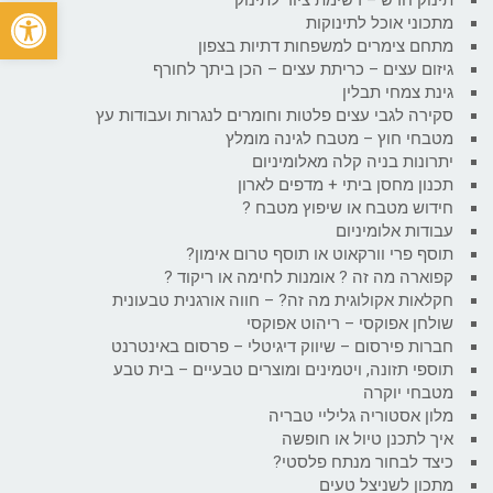
פתח
מתכוני אוכל לתינוקות
מתחם צימרים למשפחות דתיות בצפון
גיזום עצים – כריתת עצים – הכן ביתך לחורף
גינת צמחי תבלין
סקירה לגבי עצים פלטות וחומרים לנגרות ועבודות עץ
מטבחי חוץ – מטבח לגינה מומלץ
יתרונות בניה קלה מאלומיניום
תכנון מחסן ביתי + מדפים לארון
חידוש מטבח או שיפוץ מטבח ?
עבודות אלומיניום
תוסף פרי וורקאוט או תוסף טרום אימון?
קפוארה מה זה ? אומנות לחימה או ריקוד ?
חקלאות אקולוגית מה זה? – חווה אורגנית טבעונית
שולחן אפוקסי – ריהוט אפוקסי
חברות פירסום – שיווק דיגיטלי – פרסום באינטרנט
תוספי תזונה, ויטמינים ומוצרים טבעיים – בית טבע
מטבחי יוקרה
מלון אסטוריה גליליי טבריה
איך לתכנן טיול או חופשה
כיצד לבחור מנתח פלסטי?
מתכון לשניצל טעים