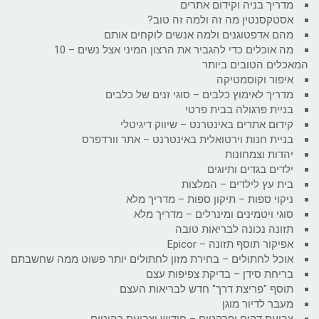
מדריך בניה וקידום אתרים
אסטקסנטין מה זה ולמה זה טוב?
מהם אדפטוגנים ולמה אנשים לוקחים אותם
מה אוכלים כדי להגביר את הרצון המיני אצל נשים – 10
המאכלים הטובים ביותר
איפור וקוסמטיקה
מדריך לאימוץ כלבים – סוגי זנים של כלבים
בניית פרגולה בבית פרטי
קידום אתרים באינטרנט – שיווק דיגיטלי
בניית חנות וירטואלית באינטרנט – אתר וורדפרס
יהדות וצמחונות
ילדים בגדים ותיוגים
בית עץ לילדים – המלצות
ניקוי ספות – תיקון ספות – מדריך מלא
סוגי ויטמינים ומינרלים – מדריך מלא
תזונה נכונה לבריאות טובה
אפיקור תוסף תזונה – Epicor
אוכל לחתולים – בחירת מזון לחתולים יותר פשוט ממה שחשבתם
בריחת סידן – בדיקת צפיפות עצם
תוסף "פריצת דרך" חדש לבריאות העצם
מעבר לדיור מוגן
צביעת דקים ופרקטים – חידוש וצביעת רהיטים