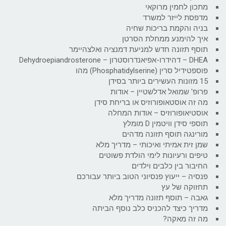
מתכון לחמין מרוקאי
מדפסת לייזר למשרד
בניה והקמת בריכות שחיה
איך להימנע ממחלת הסרטן
תוסף תזונה חדש למניעת דמנציה ואלצהיימר
DHEA – דהידרו-אפיאנדרוסטרון – Dehydroepiandrosterone
פוספטידיל סרין (Phosphatidylserine) מהו
15 מזונות העשירים ביותר בסידן
פרופ' שמואל אדלשטיין – אודות
מה זה אוסטאופורוזיס או בריחת סידן
אוסטיאופורוזיס – אודות המחלה
תוספי סידן וויטמין D מומלץ
מורינגה תוסף תזונה מדהים
שמן זית אמיתי ואיכותי – מדריך מלא
טיפים ורעיונות לימי הולדת פשוטים
החיבור בין כלבים וילדים
פנסיה – ייעוץ פנסיוני הטוב ביותר עבורכם
תחזוקה של עץ
גאבה – תוסף תזונה מדריך מלא
מדריך כיצד להכניס כלב נוסף הביתה
מה זה מאקה?