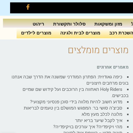
מזון ומשקאות
סלולר ותקשורת
ריהוט
שכרת רכב
מוצרים לבית ולגינה
מוצרים לילדים
מוצרים מומלצים
מאמרים אחרונים
כיפה גאודזית: הפתרון המודרני שמשנה את הדרך שבה אנחנו
בונים מרחבים חיצוניים
Holy Riders האחווה בין הרוכבים ועל קידוש שם שמיים
בכבישים.
מדוע חשוב להיות מלווה בידי סוכן פנסיוני מקצועי?
סביצ'ה סושי בר: המפגש המושלם בין טעמים לבריאות
מלונה לכלב מעץ מלא
איך לקבל שיער בריא יותר
מהי ויקיפדיה? איך עורכים בויקיפדיה?
תינוק חדש – רשימת ציוד לתינוק