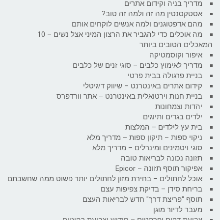
מדריך בניה וקידום אתרים
אסטקסנטין מה זה ולמה זה טוב?
מהם אדפטוגנים ולמה אנשים לוקחים אותם
מה אוכלים כדי להגביר את הרצון המיני אצל נשים – 10
המאכלים הטובים ביותר
איפור וקוסמטיקה
מדריך לאימוץ כלבים – סוגי זנים של כלבים
בניית פרגולה בבית פרטי
קידום אתרים באינטרנט – שיווק דיגיטלי
בניית חנות וירטואלית באינטרנט – אתר וורדפרס
יהדות וצמחונות
ילדים בגדים ותיוגים
בית עץ לילדים – המלצות
ניקוי ספות – תיקון ספות – מדריך מלא
סוגי ויטמינים ומינרלים – מדריך מלא
תזונה נכונה לבריאות טובה
אפיקור תוסף תזונה – Epicor
אוכל לחתולים – בחירת מזון לחתולים יותר פשוט ממה שחשבתם
בריחת סידן – בדיקת צפיפות עצם
תוסף "פריצת דרך" חדש לבריאות העצם
מעבר לדיור מוגן
צביעת דקים ופרקטים – חידוש וצביעת רהיטים