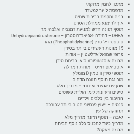
מתכון לחמין מרוקאי
מדפסת לייזר למשרד
בניה והקמת בריכות שחיה
איך להימנע ממחלת הסרטן
תוסף תזונה חדש למניעת דמנציה ואלצהיימר
DHEA – דהידרו-אפיאנדרוסטרון – Dehydroepiandrosterone
פוספטידיל סרין (Phosphatidylserine) מהו
15 מזונות העשירים ביותר בסידן
פרופ' שמואל אדלשטיין – אודות
מה זה אוסטאופורוזיס או בריחת סידן
אוסטיאופורוזיס – אודות המחלה
תוספי סידן וויטמין D מומלץ
מורינגה תוסף תזונה מדהים
שמן זית אמיתי ואיכותי – מדריך מלא
טיפים ורעיונות לימי הולדת פשוטים
החיבור בין כלבים וילדים
פנסיה – ייעוץ פנסיוני הטוב ביותר עבורכם
תחזוקה של עץ
גאבה – תוסף תזונה מדריך מלא
מדריך כיצד להכניס כלב נוסף הביתה
מה זה מאקה?