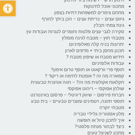
פתח
מתכוני אוכל לתינוקות
מתחם צימרים למשפחות דתיות בצפון
גיזום עצים – כריתת עצים – הכן ביתך לחורף
גינת צמחי תבלין
סקירה לגבי עצים פלטות וחומרים לנגרות ועבודות עץ
מטבחי חוץ – מטבח לגינה מומלץ
יתרונות בניה קלה מאלומיניום
תכנון מחסן ביתי + מדפים לארון
חידוש מטבח או שיפוץ מטבח ?
עבודות אלומיניום
תוסף פרי וורקאוט או תוסף טרום אימון?
קפוארה מה זה ? אומנות לחימה או ריקוד ?
חקלאות אקולוגית מה זה? – חווה אורגנית טבעונית
שולחן אפוקסי – ריהוט אפוקסי
חברות פירסום – שיווק דיגיטלי – פרסום באינטרנט
תוספי תזונה, ויטמינים ומוצרים טבעיים – בית טבע
מטבחי יוקרה
מלון אסטוריה גליליי טבריה
איך לתכנן טיול או חופשה
כיצד לבחור מנתח פלסטי?
מתכון לשניצל טעים