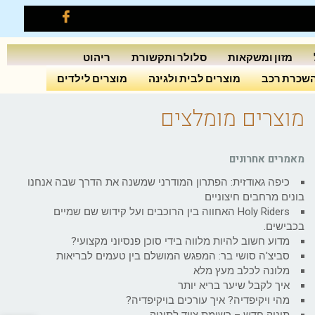
מזון ומשקאות
סלולר ותקשורת
ריהוט
שכרת רכב
מוצרים לבית ולגינה
מוצרים לילדים
מוצרים מומלצים
מאמרים אחרונים
כיפה גאודזית: הפתרון המודרני שמשנה את הדרך שבה אנחנו
בונים מרחבים חיצוניים
Holy Riders האחווה בין הרוכבים ועל קידוש שם שמיים
בכבישים.
מדוע חשוב להיות מלווה בידי סוכן פנסיוני מקצועי?
סביצ'ה סושי בר: המפגש המושלם בין טעמים לבריאות
מלונה לכלב מעץ מלא
איך לקבל שיער בריא יותר
מהי ויקיפדיה? איך עורכים בויקיפדיה?
תינוק חדש – רשימת ציוד לתינוק