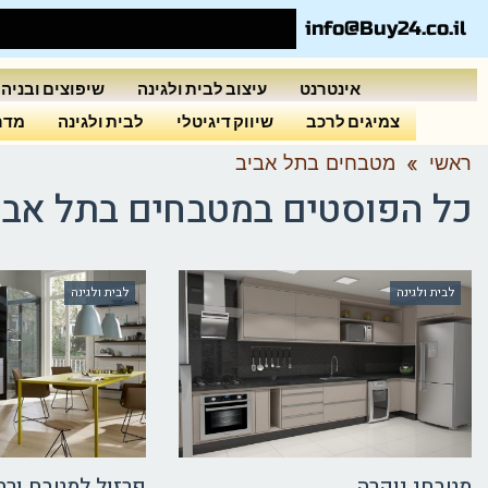
info@Buy24.co.il
אינטרנט
עיצוב לבית ולגינה
שיפוצים ובניה
צמיגים לרכב
שיווק דיגיטלי
לבית ולגינה
מדרי
ראשי
»
מטבחים בתל אביב
כל הפוסטים ב
מטבחים בתל אבי
לבית ולגינה
לבית ולגינה
מטבחי יוקרה
פרזול למטבח ורה