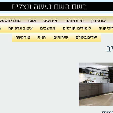
בשם השם נעשה ונצליח
עורכי דין
חיות מחמד
אירועים
אוטו
מוצרי חשמל
כי קניה
לימודים וקורסים
מחשבים
עיצוב וגרפיקה
ה
יעדים בעולם
שירותים
חנות
צור קשר
ב
יטים