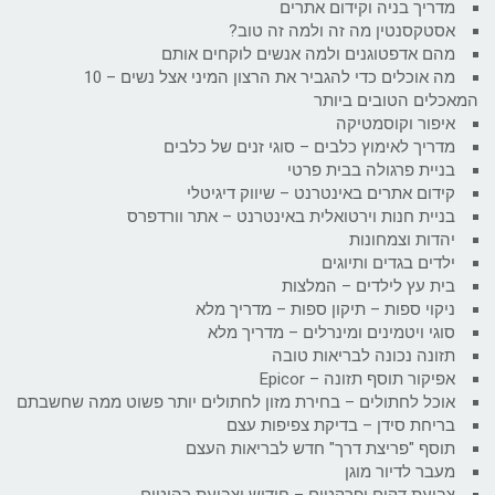
מדריך בניה וקידום אתרים
אסטקסנטין מה זה ולמה זה טוב?
מהם אדפטוגנים ולמה אנשים לוקחים אותם
מה אוכלים כדי להגביר את הרצון המיני אצל נשים – 10
המאכלים הטובים ביותר
איפור וקוסמטיקה
מדריך לאימוץ כלבים – סוגי זנים של כלבים
בניית פרגולה בבית פרטי
קידום אתרים באינטרנט – שיווק דיגיטלי
בניית חנות וירטואלית באינטרנט – אתר וורדפרס
יהדות וצמחונות
ילדים בגדים ותיוגים
בית עץ לילדים – המלצות
ניקוי ספות – תיקון ספות – מדריך מלא
סוגי ויטמינים ומינרלים – מדריך מלא
תזונה נכונה לבריאות טובה
אפיקור תוסף תזונה – Epicor
אוכל לחתולים – בחירת מזון לחתולים יותר פשוט ממה שחשבתם
בריחת סידן – בדיקת צפיפות עצם
תוסף "פריצת דרך" חדש לבריאות העצם
מעבר לדיור מוגן
צביעת דקים ופרקטים – חידוש וצביעת רהיטים