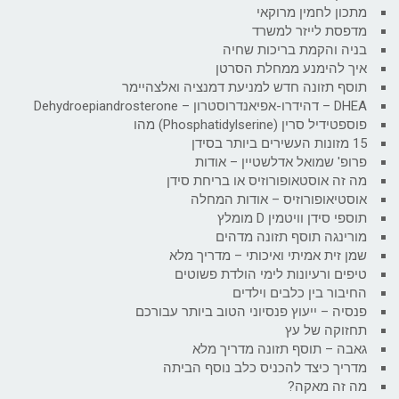
מתכון לחמין מרוקאי
מדפסת לייזר למשרד
בניה והקמת בריכות שחיה
איך להימנע ממחלת הסרטן
תוסף תזונה חדש למניעת דמנציה ואלצהיימר
DHEA – דהידרו-אפיאנדרוסטרון – Dehydroepiandrosterone
פוספטידיל סרין (Phosphatidylserine) מהו
15 מזונות העשירים ביותר בסידן
פרופ' שמואל אדלשטיין – אודות
מה זה אוסטאופורוזיס או בריחת סידן
אוסטיאופורוזיס – אודות המחלה
תוספי סידן וויטמין D מומלץ
מורינגה תוסף תזונה מדהים
שמן זית אמיתי ואיכותי – מדריך מלא
טיפים ורעיונות לימי הולדת פשוטים
החיבור בין כלבים וילדים
פנסיה – ייעוץ פנסיוני הטוב ביותר עבורכם
תחזוקה של עץ
גאבה – תוסף תזונה מדריך מלא
מדריך כיצד להכניס כלב נוסף הביתה
מה זה מאקה?