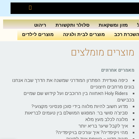
מזון ומשקאות
סלולר ותקשורת
ריהוט
שכרת רכב
מוצרים לבית ולגינה
מוצרים לילדים
מוצרים מומלצים
מאמרים אחרונים
כיפה גאודזית: הפתרון המודרני שמשנה את הדרך שבה אנחנו
בונים מרחבים חיצוניים
Holy Riders האחווה בין הרוכבים ועל קידוש שם שמיים
בכבישים.
מדוע חשוב להיות מלווה בידי סוכן פנסיוני מקצועי?
סביצ'ה סושי בר: המפגש המושלם בין טעמים לבריאות
מלונה לכלב מעץ מלא
איך לקבל שיער בריא יותר
מהי ויקיפדיה? איך עורכים בויקיפדיה?
תינוק חדש – רשימת ציוד לתינוק