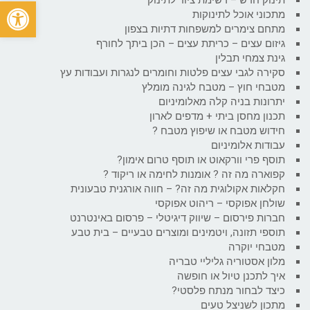
פתח
מתכוני אוכל לתינוקות
מתחם צימרים למשפחות דתיות בצפון
גיזום עצים – כריתת עצים – הכן ביתך לחורף
גינת צמחי תבלין
סקירה לגבי עצים פלטות וחומרים לנגרות ועבודות עץ
מטבחי חוץ – מטבח לגינה מומלץ
יתרונות בניה קלה מאלומיניום
תכנון מחסן ביתי + מדפים לארון
חידוש מטבח או שיפוץ מטבח ?
עבודות אלומיניום
תוסף פרי וורקאוט או תוסף טרום אימון?
קפוארה מה זה ? אומנות לחימה או ריקוד ?
חקלאות אקולוגית מה זה? – חווה אורגנית טבעונית
שולחן אפוקסי – ריהוט אפוקסי
חברות פירסום – שיווק דיגיטלי – פרסום באינטרנט
תוספי תזונה, ויטמינים ומוצרים טבעיים – בית טבע
מטבחי יוקרה
מלון אסטוריה גליליי טבריה
איך לתכנן טיול או חופשה
כיצד לבחור מנתח פלסטי?
מתכון לשניצל טעים