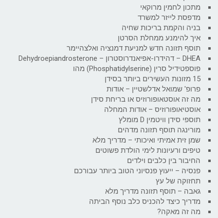
מתכון לחמין מרוקאי
מדפסת לייזר למשרד
בניה והקמת בריכות שחיה
איך להימנע ממחלת הסרטן
תוסף תזונה חדש למניעת דמנציה ואלצהיימר
DHEA – דהידרו-אפיאנדרוסטרון – Dehydroepiandrosterone
פוספטידיל סרין (Phosphatidylserine) מהו
15 מזונות העשירים ביותר בסידן
פרופ' שמואל אדלשטיין – אודות
מה זה אוסטאופורוזיס או בריחת סידן
אוסטיאופורוזיס – אודות המחלה
תוספי סידן וויטמין D מומלץ
מורינגה תוסף תזונה מדהים
שמן זית אמיתי ואיכותי – מדריך מלא
טיפים ורעיונות לימי הולדת פשוטים
החיבור בין כלבים וילדים
פנסיה – ייעוץ פנסיוני הטוב ביותר עבורכם
תחזוקה של עץ
גאבה – תוסף תזונה מדריך מלא
מדריך כיצד להכניס כלב נוסף הביתה
מה זה מאקה?