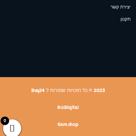
יצירת קשר
תקנון
2023 © כל הזכויות שמורות ל Buy24
RoiDigital
0
6am.shop