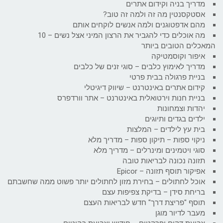
מדריך בניה וקידום אתרים
אסטקסנטין מה זה ולמה זה טוב?
מהם אדפטוגנים ולמה אנשים לוקחים אותם
מה אוכלים כדי להגביר את הרצון המיני אצל נשים – 10
המאכלים הטובים ביותר
איפור וקוסמטיקה
מדריך לאימוץ כלבים – סוגי זנים של כלבים
בניית פרגולה בבית פרטי
קידום אתרים באינטרנט – שיווק דיגיטלי
בניית חנות וירטואלית באינטרנט – אתר וורדפרס
יהדות וצמחונות
ילדים בגדים ותיוגים
בית עץ לילדים – המלצות
ניקוי ספות – תיקון ספות – מדריך מלא
סוגי ויטמינים ומינרלים – מדריך מלא
תזונה נכונה לבריאות טובה
אפיקור תוסף תזונה – Epicor
אוכל לחתולים – בחירת מזון לחתולים יותר פשוט ממה שחשבתם
בריחת סידן – בדיקת צפיפות עצם
תוסף "פריצת דרך" חדש לבריאות העצם
מעבר לדיור מוגן