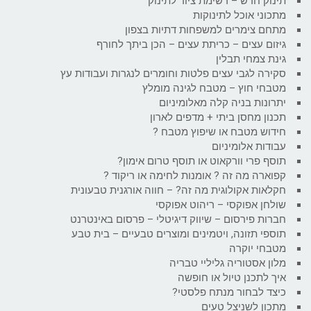
תינוק חדש – רשימת ציוד לתינוק
מתכוני אוכל לתינוקות
מתחם צימרים למשפחות דתיות בצפון
גיזום עצים – כריתת עצים – הכן ביתך לחורף
גינת צמחי תבלין
סקירה לגבי עצים פלטות וחומרים לנגרות ועבודות עץ
מטבחי חוץ – מטבח לגינה מומלץ
יתרונות בניה קלה מאלומיניום
תכנון מחסן ביתי + מדפים לארון
חידוש מטבח או שיפוץ מטבח ?
עבודות אלומיניום
תוסף פרי וורקאוט או תוסף טרום אימון?
קפוארה מה זה ? אומנות לחימה או ריקוד ?
חקלאות אקולוגית מה זה? – חווה אורגנית טבעונית
שולחן אפוקסי – ריהוט אפוקסי
חברות פירסום – שיווק דיגיטלי – פרסום באינטרנט
תוספי תזונה, ויטמינים ומוצרים טבעיים – בית טבע
מטבחי יוקרה
מלון אסטוריה גליליי טבריה
איך לתכנן טיול או חופשה
כיצד לבחור מנתח פלסטי?
מתכון לשניצל טעים