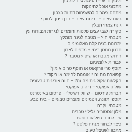
תינוק חדש – רשימת ציוד לתינוק
מתכוני אוכל לתינוקות
מתחם צימרים למשפחות דתיות בצפון
גיזום עצים – כריתת עצים – הכן ביתך לחורף
גינת צמחי תבלין
סקירה לגבי עצים פלטות וחומרים לנגרות ועבודות עץ
מטבחי חוץ – מטבח לגינה מומלץ
יתרונות בניה קלה מאלומיניום
תכנון מחסן ביתי + מדפים לארון
חידוש מטבח או שיפוץ מטבח ?
עבודות אלומיניום
תוסף פרי וורקאוט או תוסף טרום אימון?
קפוארה מה זה ? אומנות לחימה או ריקוד ?
חקלאות אקולוגית מה זה? – חווה אורגנית טבעונית
שולחן אפוקסי – ריהוט אפוקסי
חברות פירסום – שיווק דיגיטלי – פרסום באינטרנט
תוספי תזונה, ויטמינים ומוצרים טבעיים – בית טבע
מטבחי יוקרה
מלון אסטוריה גליליי טבריה
איך לתכנן טיול או חופשה
כיצד לבחור מנתח פלסטי?
מתכון לשניצל טעים