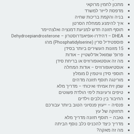
מתכון לחמין מרוקאי
מדפסת לייזר למשרד
בניה והקמת בריכות שחיה
איך להימנע ממחלת הסרטן
תוסף תזונה חדש למניעת דמנציה ואלצהיימר
DHEA – דהידרו-אפיאנדרוסטרון – Dehydroepiandrosterone
פוספטידיל סרין (Phosphatidylserine) מהו
15 מזונות העשירים ביותר בסידן
פרופ' שמואל אדלשטיין – אודות
מה זה אוסטאופורוזיס או בריחת סידן
אוסטיאופורוזיס – אודות המחלה
תוספי סידן וויטמין D מומלץ
מורינגה תוסף תזונה מדהים
שמן זית אמיתי ואיכותי – מדריך מלא
טיפים ורעיונות לימי הולדת פשוטים
החיבור בין כלבים וילדים
פנסיה – ייעוץ פנסיוני הטוב ביותר עבורכם
תחזוקה של עץ
גאבה – תוסף תזונה מדריך מלא
מדריך כיצד להכניס כלב נוסף הביתה
מה זה מאקה?