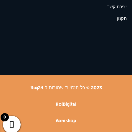
יצירת קשר
תקנון
2023 © כל הזכויות שמורות ל Buy24
RoiDigital
0
6am.shop