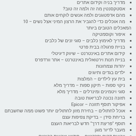
מדריך בניה וקידום אתרים
אסטקסנטין מה זה ולמה זה טוב?
מהם אדפטוגנים ולמה אנשים לוקחים אותם
מה אוכלים כדי להגביר את הרצון המיני אצל נשים – 10
המאכלים הטובים ביותר
איפור וקוסמטיקה
מדריך לאימוץ כלבים – סוגי זנים של כלבים
בניית פרגולה בבית פרטי
קידום אתרים באינטרנט – שיווק דיגיטלי
בניית חנות וירטואלית באינטרנט – אתר וורדפרס
יהדות וצמחונות
ילדים בגדים ותיוגים
בית עץ לילדים – המלצות
ניקוי ספות – תיקון ספות – מדריך מלא
סוגי ויטמינים ומינרלים – מדריך מלא
תזונה נכונה לבריאות טובה
אפיקור תוסף תזונה – Epicor
אוכל לחתולים – בחירת מזון לחתולים יותר פשוט ממה שחשבתם
בריחת סידן – בדיקת צפיפות עצם
תוסף "פריצת דרך" חדש לבריאות העצם
מעבר לדיור מוגן