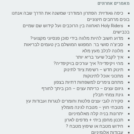
מאמרים אחרונים
כיפה גאודזית: הפתרון המודרני שמשנה את הדרך שבה אנחנו
בונים מרחבים חיצוניים
Holy Riders האחווה בין הרוכבים ועל קידוש שם שמיים
בכבישים.
מדוע חשוב להיות מלווה בידי סוכן פנסיוני מקצועי?
סביצ'ה סושי בר: המפגש המושלם בין טעמים לבריאות
מלונה לכלב מעץ מלא
איך לקבל שיער בריא יותר
מהי ויקיפדיה? איך עורכים בויקיפדיה?
תינוק חדש – רשימת ציוד לתינוק
מתכוני אוכל לתינוקות
מתחם צימרים למשפחות דתיות בצפון
גיזום עצים – כריתת עצים – הכן ביתך לחורף
גינת צמחי תבלין
סקירה לגבי עצים פלטות וחומרים לנגרות ועבודות עץ
מטבחי חוץ – מטבח לגינה מומלץ
יתרונות בניה קלה מאלומיניום
תכנון מחסן ביתי + מדפים לארון
חידוש מטבח או שיפוץ מטבח ?
עבודות אלומיניום