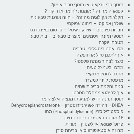
תוסף פרי וורקאוט או תוסף טרום אימון?
קפוארה מה זה ? אומנות לחימה או ריקוד ?
חקלאות אקולוגית מה זה? – חווה אורגנית טבעונית
שולחן אפוקסי – ריהוט אפוקסי
חברות פירסום – שיווק דיגיטלי – פרסום באינטרנט
תוספי תזונה, ויטמינים ומוצרים טבעיים – בית טבע
מטבחי יוקרה
מלון אסטוריה גליליי טבריה
איך לתכנן טיול או חופשה
כיצד לבחור מנתח פלסטי?
מתכון לשניצל טעים
מתכון לחמין מרוקאי
מדפסת לייזר למשרד
בניה והקמת בריכות שחיה
איך להימנע ממחלת הסרטן
תוסף תזונה חדש למניעת דמנציה ואלצהיימר
DHEA – דהידרו-אפיאנדרוסטרון – Dehydroepiandrosterone
פוספטידיל סרין (Phosphatidylserine) מהו
15 מזונות העשירים ביותר בסידן
פרופ' שמואל אדלשטיין – אודות
מה זה אוסטאופורוזיס או בריחת סידן