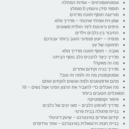
אוסטיאופורוזיס – אודות המחלה
תוספי סידן וויטמין D מומלץ
מורינגה תוסף תזונה מדהים
שמן זית אמיתי ואיכותי – מדריך מלא
טיפים ורעיונות לימי הולדת פשוטים
החיבור בין כלבים וילדים
פנסיה – ייעוץ פנסיוני הטוב ביותר עבורכם
תחזוקה של עץ
גאבה – תוסף תזונה מדריך מלא
מדריך כיצד להכניס כלב נוסף הביתה
מה זה מאקה?
מדריך בניה וקידום אתרים
אסטקסנטין מה זה ולמה זה טוב?
מהם אדפטוגנים ולמה אנשים לוקחים אותם
מה אוכלים כדי להגביר את הרצון המיני אצל נשים – 10
המאכלים הטובים ביותר
איפור וקוסמטיקה
מדריך לאימוץ כלבים – סוגי זנים של כלבים
בניית פרגולה בבית פרטי
קידום אתרים באינטרנט – שיווק דיגיטלי
בניית חנות וירטואלית באינטרנט – אתר וורדפרס