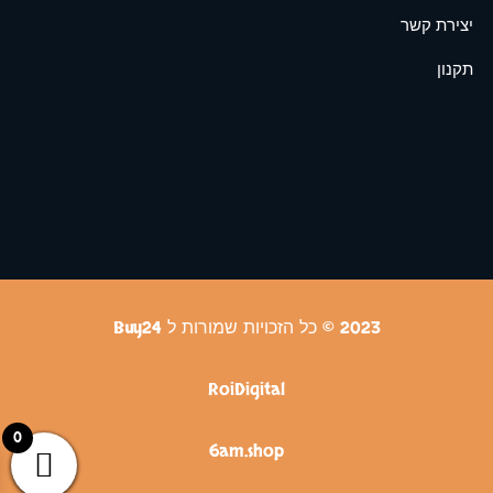
יצירת קשר
תקנון
2023 © כל הזכויות שמורות ל Buy24
RoiDigital
0
6am.shop