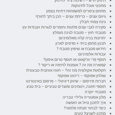
תינוק חדש – רשימת ציוד לתינוק
מתכוני אוכל לתינוקות
מתחם צימרים למשפחות דתיות בצפון
גיזום עצים – כריתת עצים – הכן ביתך לחורף
גינת צמחי תבלין
סקירה לגבי עצים פלטות וחומרים לנגרות ועבודות עץ
מטבחי חוץ – מטבח לגינה מומלץ
יתרונות בניה קלה מאלומיניום
תכנון מחסן ביתי + מדפים לארון
חידוש מטבח או שיפוץ מטבח ?
עבודות אלומיניום
תוסף פרי וורקאוט או תוסף טרום אימון?
קפוארה מה זה ? אומנות לחימה או ריקוד ?
חקלאות אקולוגית מה זה? – חווה אורגנית טבעונית
שולחן אפוקסי – ריהוט אפוקסי
חברות פירסום – שיווק דיגיטלי – פרסום באינטרנט
תוספי תזונה, ויטמינים ומוצרים טבעיים – בית טבע
מטבחי יוקרה
מלון אסטוריה גליליי טבריה
איך לתכנן טיול או חופשה
כיצד לבחור מנתח פלסטי?
מתכון לשניצל טעים