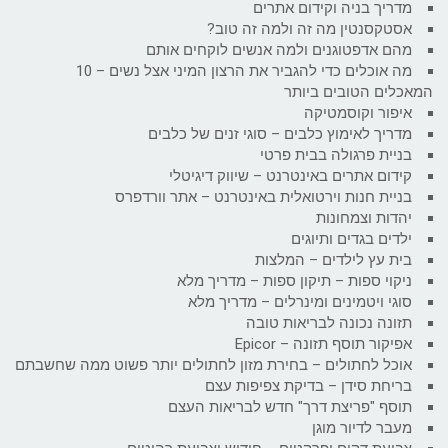
מדריך בניה וקידום אתרים
אסטקסנטין מה זה ולמה זה טוב?
מהם אדפטוגנים ולמה אנשים לוקחים אותם
מה אוכלים כדי להגביר את הרצון המיני אצל נשים – 10
המאכלים הטובים ביותר
איפור וקוסמטיקה
מדריך לאימוץ כלבים – סוגי זנים של כלבים
בניית פרגולה בבית פרטי
קידום אתרים באינטרנט – שיווק דיגיטלי
בניית חנות וירטואלית באינטרנט – אתר וורדפרס
יהדות וצמחונות
ילדים בגדים ותיוגים
בית עץ לילדים – המלצות
ניקוי ספות – תיקון ספות – מדריך מלא
סוגי ויטמינים ומינרלים – מדריך מלא
תזונה נכונה לבריאות טובה
אפיקור תוסף תזונה – Epicor
אוכל לחתולים – בחירת מזון לחתולים יותר פשוט ממה שחשבתם
בריחת סידן – בדיקת צפיפות עצם
תוסף "פריצת דרך" חדש לבריאות העצם
מעבר לדיור מוגן