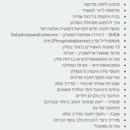
מתכון לחמין מרוקאי
מדפסת לייזר למשרד
בניה והקמת בריכות שחיה
איך להימנע ממחלת הסרטן
תוסף תזונה חדש למניעת דמנציה ואלצהיימר
DHEA – דהידרו-אפיאנדרוסטרון – Dehydroepiandrosterone
פוספטידיל סרין (Phosphatidylserine) מהו
15 מזונות העשירים ביותר בסידן
פרופ' שמואל אדלשטיין – אודות
מה זה אוסטאופורוזיס או בריחת סידן
אוסטיאופורוזיס – אודות המחלה
תוספי סידן וויטמין D מומלץ
מורינגה תוסף תזונה מדהים
שמן זית אמיתי ואיכותי – מדריך מלא
טיפים ורעיונות לימי הולדת פשוטים
החיבור בין כלבים וילדים
פנסיה – ייעוץ פנסיוני הטוב ביותר עבורכם
תחזוקה של עץ
גאבה – תוסף תזונה מדריך מלא
מדריך כיצד להכניס כלב נוסף הביתה
מה זה מאקה?